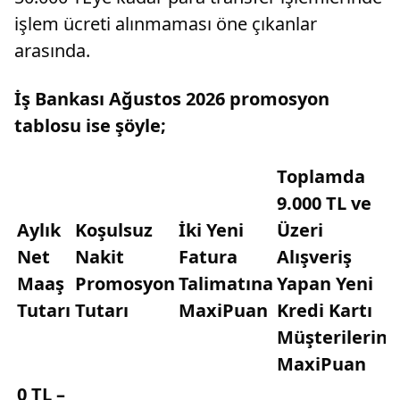
işlem ücreti alınmaması öne çıkanlar
arasında.
İş Bankası Ağustos 2026 promosyon
tablosu ise şöyle;
Toplamda
9.000 TL ve
Aylık
Koşulsuz
İki Yeni
Üzeri
Net
Nakit
Fatura
Alışveriş
Maaş
Promosyon
Talimatına
Yapan Yeni
Tutarı
Tutarı
MaxiPuan
Kredi Kartı
Müşterilerine
MaxiPuan
0 TL –