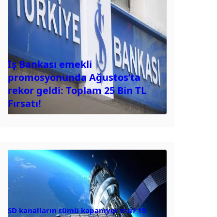
İş Bankası emekli
promosyonunda Ağustos’ta
rekor geldi: Toplam 25 Bin TL
Fırsatı!
SD kanalların tümü kapanıyor mu? 15