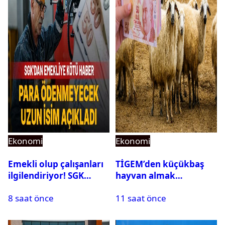
Ekonomi
Ekonomi
Emekli olup çalışanları
TİGEM’den küçükbaş
ilgilendiriyor! SGK
hayvan almak
rapor parası ödemiyor
isteyenlere müjde: 7 bin
8 saat önce
11 saat önce
350 küçükbaş hayvan
için ihale tarihi ve
muhammen bedeli