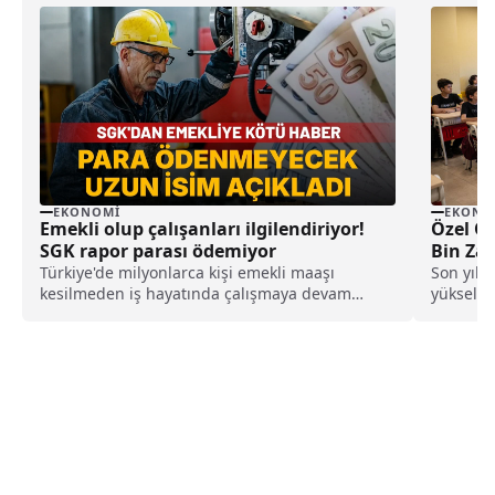
EKONOMI
EKONO
Emekli olup çalışanları ilgilendiriyor!
Özel Ok
SGK rapor parası ödemiyor
Bin Zam
Türkiye'de milyonlarca kişi emekli maaşı
Son yılla
kesilmeden iş hayatında çalışmaya devam
yükselme
ederken, bu kişilerin hastalık yüzünden rapor
fiyatlard
aldığında SGK'dan rapor parası alamadığı
nedeniy
öğrenildi. SGK'nın sadece iş kazası ve meslek
özel okul
hastalığı gibi durumlarda ödeme yaptığı ifade
gösteriy
edildi.
maliyetl
başlayıp 