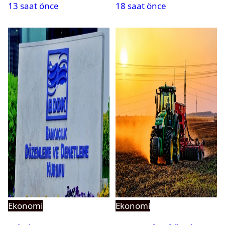
13 saat önce
18 saat önce
açıklandı
maaşı için emsal faiz
kararı
Ekonomi
Ekonomi