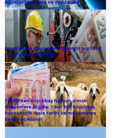
Ağustos’tan sonra ne yapılacak?
Emekli olup çalışanları ilgilendiriyor! SGK
rapor parası ödemiyor
TİGEM’den küçükbaş hayvan almak
isteyenlere müjde: 7 bin 350 küçükbaş
hayvan için ihale tarihi ve muhammen
bedeli açıklandı