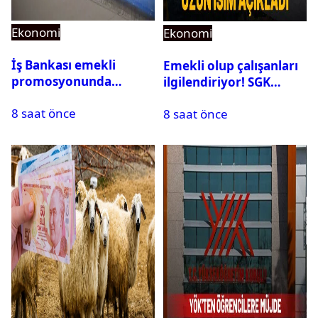
Ekonomi
Ekonomi
İş Bankası emekli
Emekli olup çalışanları
promosyonunda
ilgilendiriyor! SGK
Ağustos’ta rekor geldi:
rapor parası ödemiyor
8 saat önce
Toplam 25 Bin TL
8 saat önce
Fırsatı!