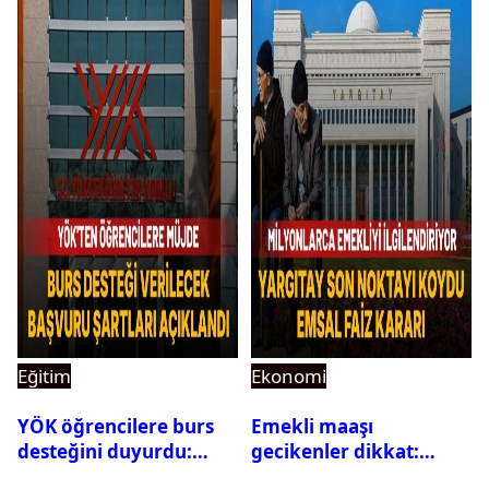
açıklandı
Eğitim
Ekonomi
YÖK öğrencilere burs
Emekli maaşı
desteğini duyurdu:
gecikenler dikkat:
Başvuru şartları
Yargıtay’dan emekli