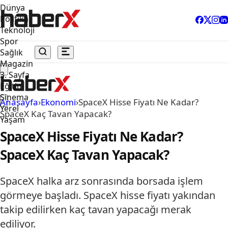
Dünya
Politika
Teknoloji
Spor
Sağlık
Magazin
3. Sayfa
Eğitim
Sinema
Anasayfa
›
Ekonomi
›
SpaceX Hisse Fiyatı Ne Kadar?
Yerel
SpaceX Kaç Tavan Yapacak?
Yaşam
SpaceX Hisse Fiyatı Ne Kadar?
SpaceX Kaç Tavan Yapacak?
SpaceX halka arz sonrasında borsada işlem
görmeye başladı. SpaceX hisse fiyatı yakından
takip edilirken kaç tavan yapacağı merak
ediliyor.