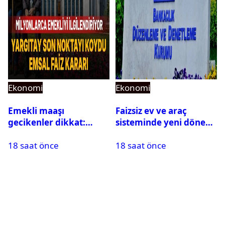
Ekonomi
Ekonomi
Emekli maaşı
Faizsiz ev ve araç
gecikenler dikkat:
sisteminde yeni dönem:
Yargıtay’dan emekli
BDDK limitleri
18 saat önce
18 saat önce
maaşı için emsal faiz
değiştirdi
kararı