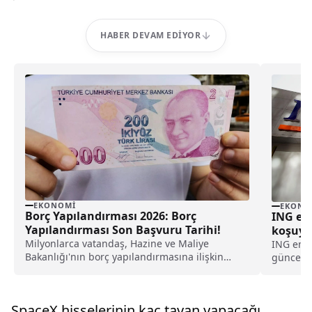
HABER DEVAM EDIYOR
EKONOMI
EKONO
Borç Yapılandırması 2026: Borç
ING em
Yapılandırması Son Başvuru Tarihi!
koşuyor
Milyonlarca vatandaş, Hazine ve Maliye
fırsat!
ING emek
Bakanlığı'nın borç yapılandırmasına ilişkin
güncelle
düzenlemesini beklerken; bakanlık, vergi, trafik
varan na
cezası, harç ve öğrenim kredisi gibi borçların
detaylar.
72 aya kadar taksitlendirilebileceğini duyurdu.
SpaceX hisselerinin kaç tavan yapacağı