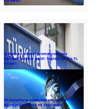
İş Bankası emekli promosyonunda
Ağustos’ta rekor geldi: Toplam 25 Bin TL
Fırsatı!
SD kanalların tümü kapanıyor mu? 15
Ağustos’tan sonra ne yapılacak?