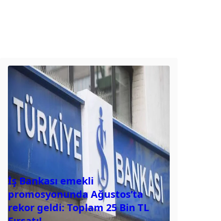
İş Bankası emekli
promosyonunda Ağustos’ta
rekor geldi: Toplam 25 Bin TL
Fırsatı!