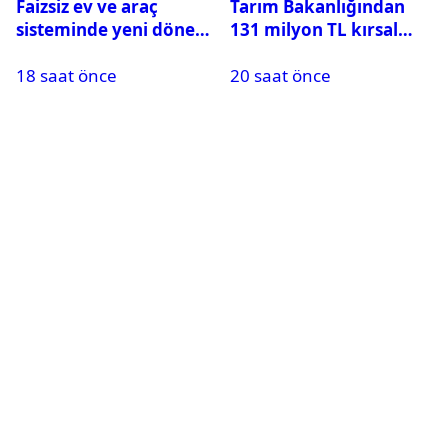
Faizsiz ev ve araç
Tarım Bakanlığından
sisteminde yeni dönem:
131 milyon TL kırsal
BDDK limitleri
kalkınma desteği:
18 saat önce
20 saat önce
değiştirdi
Toplam 688 milyon TL
ödendi