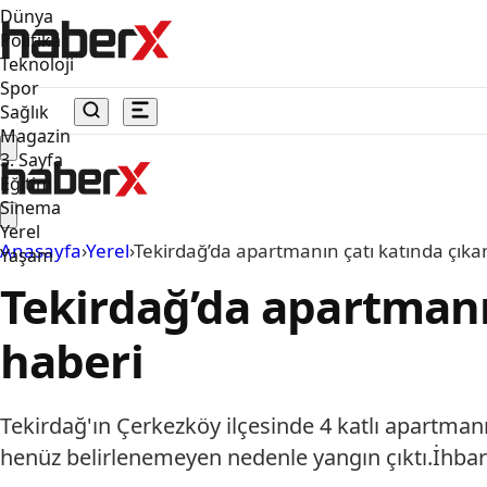
Dünya
Politika
Teknoloji
Spor
Sağlık
Magazin
3. Sayfa
Eğitim
Sinema
Yerel
Anasayfa
›
Yerel
›
Tekirdağ’da apartmanın çatı katında çık
Yaşam
Tekirdağ’da apartmanı
haberi
Tekirdağ'ın Çerkezköy ilçesinde 4 katlı apartman
henüz belirlenemeyen nedenle yangın çıktı.İhbar ü