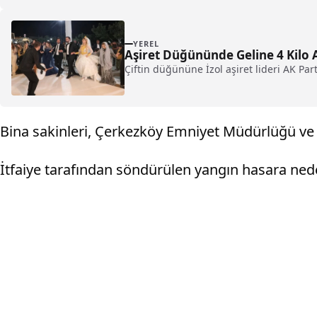
YEREL
Aşiret Düğününde Geline 4 Kilo A
Çiftin düğününe İzol aşiret lideri AK Parti
Bina sakinleri, Çerkezköy Emniyet Müdürlüğü ve it
İtfaiye tarafından söndürülen yangın hasara ned