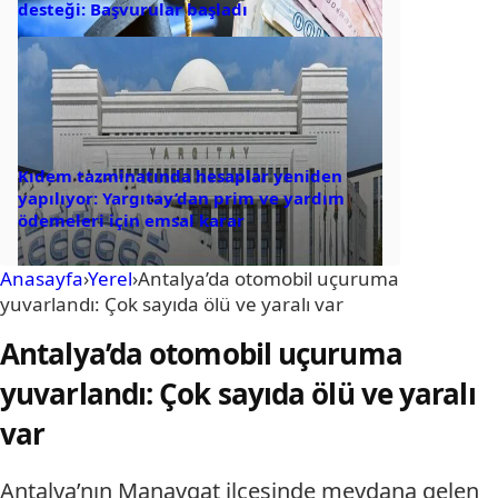
desteği: Başvurular başladı
Kıdem tazminatında hesaplar yeniden
yapılıyor: Yargıtay’dan prim ve yardım
ödemeleri için emsal karar
Anasayfa
›
Yerel
›
Antalya’da otomobil uçuruma
yuvarlandı: Çok sayıda ölü ve yaralı var
Antalya’da otomobil uçuruma
yuvarlandı: Çok sayıda ölü ve yaralı
var
Antalya’nın Manavgat ilçesinde meydana gelen