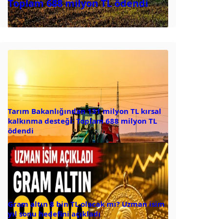
Toplam 688 milyon TL ödendi
Tarım Bakanlığından 131 milyon TL kırsal
kalkınma desteği: Toplam 688 milyon TL
ödendi
Gram altın 8 bin TL olacak mı? Uzman isim
yıl sonu hedefini açıkladı