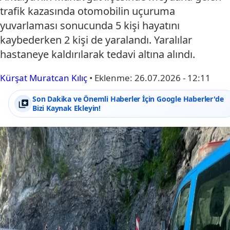
trafik kazasında otomobilin uçuruma
yuvarlaması sonucunda 5 kişi hayatını
kaybederken 2 kişi de yaralandı. Yaralılar
hastaneye kaldırılarak tedavi altına alındı.
Kürşat Muratcan Kılıç
•
Eklenme:
26.07.2026 - 12:11
Son Dakika ve Önemli Haberler İçin Google Haberler'de
Bizi Kaynak Ekleyin!