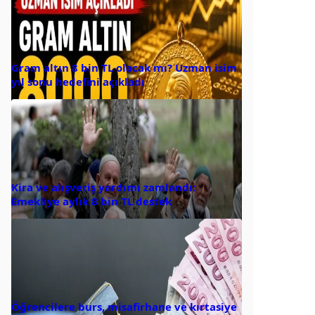
Gram altın 8 bin TL olacak mı? Uzman isim
yıl sonu hedefini açıkladı
Kira ve alışveriş yardımı zamlandı:
Emekliye aylık 8 bin TL destek
Öğrencilere burs, misafirhane ve kırtasiye