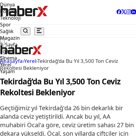
Dünya
Politika
Teknoloji
Spor
Sağlık
Magazin
3. Sayfa
Eğitim
Sinema
Anasayfa
›
Yerel
›
Tekirdağ’da Bu Yıl 3,500 Ton Ceviz
Yerel
Rekoltesi Bekleniyor
Yaşam
Tekirdağ’da Bu Yıl 3,500 Ton Ceviz
Rekoltesi Bekleniyor
Geçtiğimiz yıl Tekirdağ'da 26 bin dekarlık bir
alanda ceviz yetiştirildi. Ancak bu yıl, AA
muhabiri Öcal'a göre, ceviz üretim sahası 27 bin
dekara yükseldi. Öcal, son yıllarda çiftçiler için