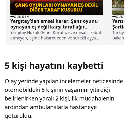
GÜNDEM
GÜNDE
Yargıtay’dan emsal karar: Şans oyunu
Yarısı
oynayan eş değil karşı taraf ağır
Şartlar
kusurlu sayıldı
Yargıtay Hukuk Genel Kurulu; eve misafir kabul
Türkiye’d
etmeyen, eşine hakaret eden ve sürekli eşya
Bakanı 
değiştirerek masraf çıkaran kadını ağır kusurlu
yapılan Y
sayarak, kadının eşine tazminat ödemesine
karar verdi.
5 kişi hayatını kaybetti
Olay yerinde yapılan incelemeler neticesinde
otomobildeki 5 kişinin yaşamını yitirdiği
belirlenirken yaralı 2 kişi, ilk müdahalenin
ardından ambulanslarla hastaneye
götürüldü.