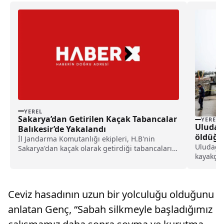
YEREL
Sakarya’dan Getirilen Kaçak Tabancalar
YEREL
Uludağ’
Balıkesir’de Yakalandı
öldüğü 
İl Jandarma Komutanlığı ekipleri, H.B'nin
yaptı h
Uludağ'da
Sakarya'dan kaçak olarak getirdiği tabancaları
kayakçı 
Balıkesir'de satacağı bilgisine ulaştı.Ekipler,...
kaybetti
kapsamın
inceleme
Ceviz hasadının uzun bir yolculuğu olduğunu
taraf...
anlatan Genç, “Sabah silkmeyle başladığımız