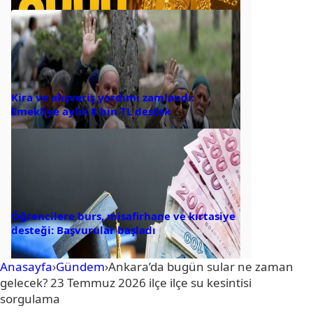
Kira ve alışveriş yardımı zamlandı:
Emekliye aylık 8 bin TL destek
Öğrencilere burs, misafirhane ve kırtasiye
desteği: Başvurular başladı
Anasayfa
›
Gündem
›
Ankara’da bugün sular ne zaman
gelecek? 23 Temmuz 2026 ilçe ilçe su kesintisi
sorgulama