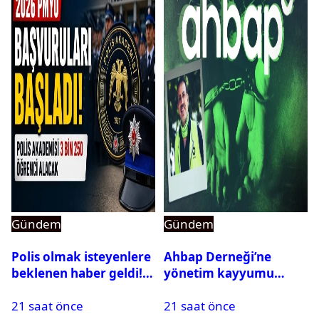
Gündem
Gündem
Polis olmak isteyenlere
Ahbap Derneği’ne
beklenen haber geldi!
yönetim kayyumu
PMYO başvuruları açıldı
atandı: Kapatma davası
21 saat önce
21 saat önce
açıldı