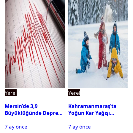
Yerel
Yerel
Mersin’de 3,9
Kahramanmaraş’ta
Büyüklüğünde Deprem
Yoğun Kar Yağışı
Oldu
Nedeniyle Okullar Yarın
7 ay önce
7 ay önce
Tatil