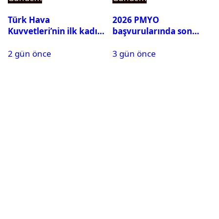
Türk Hava
2026 PMYO
Kuvvetleri’nin ilk kadın
başvurularında son
generali Özlem
durum ne?
2 gün önce
3 gün önce
Karapınar hakkında
dikkat çeken detay
ortaya çıktı