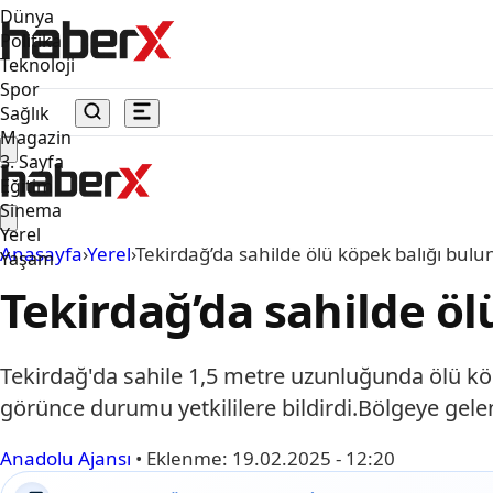
Dünya
Politika
Teknoloji
Spor
Sağlık
Magazin
3. Sayfa
Eğitim
Sinema
Yerel
Anasayfa
›
Yerel
›
Tekirdağ’da sahilde ölü köpek balığı bul
Yaşam
Tekirdağ’da sahilde ö
Tekirdağ'da sahile 1,5 metre uzunluğunda ölü köp
görünce durumu yetkililere bildirdi.Bölgeye gelen 
Anadolu Ajansı
•
Eklenme:
19.02.2025 - 12:20