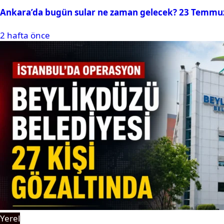
Ankara’da bugün sular ne zaman gelecek? 23 Temmuz 2
2 hafta önce
Yerel