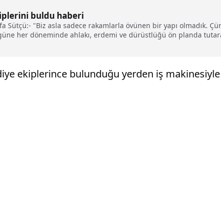
iplerini buldu haberi
 Sütçü:- "Biz asla sadece rakamlarla övünen bir yapı olmadık. Çünk
güne her döneminde ahlakı, erdemi ve dürüstlüğü ön planda tutar
sanatçı Hülya Koçyiğit:- "Cumhurbaşkanı'mız Recep Tayyip Erdoğan b
çli, girişimci gençlerin elinde Türkiye yükselecek"
iye ekiplerince bulunduğu yerden iş makinesiyle k