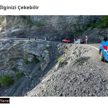
İlginizi Çekebilir
Yerel