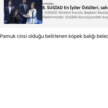
YEREL
8. SUGİAD En İyiler Ödülleri, sah
- SUGİAD Yönetim Kurulu Başkanı Mustafa
ilkelerimizdir. SUGİAD kuruluşundan bu
Geleneksel kategoride "onur ödülü" alan 
olacak.' Kadınıyla, erkeğiyle, cesur, bilin
Pamuk cinsi olduğu belirlenen köpek balığı beled