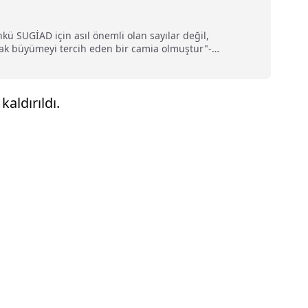
ü SUGİAD için asıl önemli olan sayılar değil,
ak büyümeyi tercih eden bir camia olmuştur"-
izlere şöyle seslendi: 'Gelecek yüzyıl Türkiye Yüzyılı
aldırıldı.