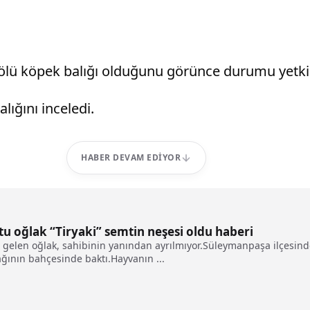
 ölü köpek balığı olduğunu görünce durumu yetkili
lığını inceledi.
HABER DEVAM EDIYOR
u oğlak “Tiryaki” semtin neşesi oldu haberi
 gelen oğlak, sahibinin yanından ayrılmıyor.Süleymanpaşa ilçesinde
ağının bahçesinde baktı.Hayvanın ...