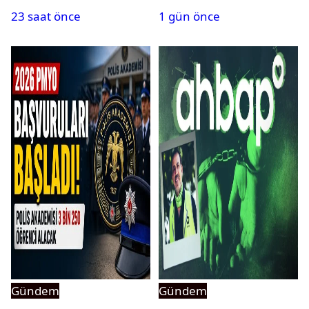
yasaklandı
bulundu
23 saat önce
1 gün önce
Gündem
Gündem