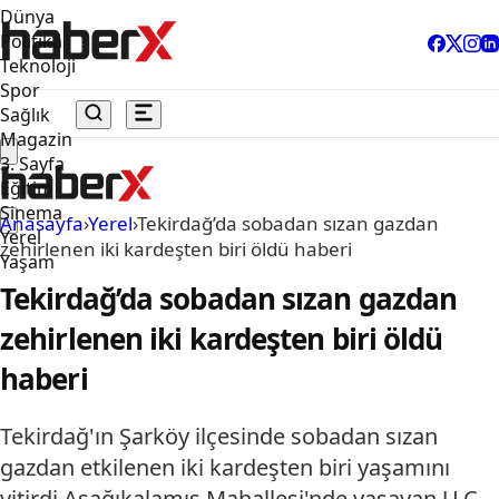
Dünya
Politika
Teknoloji
Spor
Sağlık
Magazin
3. Sayfa
Eğitim
Sinema
Anasayfa
›
Yerel
›
Tekirdağ’da sobadan sızan gazdan
Yerel
zehirlenen iki kardeşten biri öldü haberi
Yaşam
Tekirdağ’da sobadan sızan gazdan
zehirlenen iki kardeşten biri öldü
haberi
Tekirdağ'ın Şarköy ilçesinde sobadan sızan
gazdan etkilenen iki kardeşten biri yaşamını
yitirdi.Aşağıkalamış Mahallesi'nde yaşayan U.Ç.