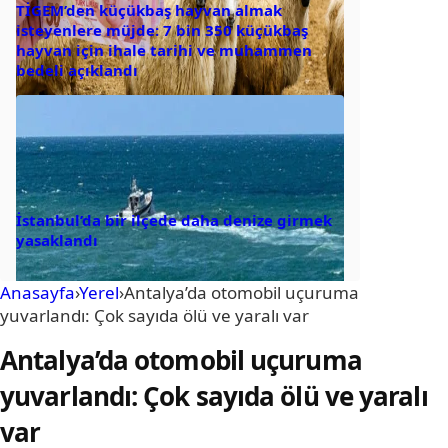
TİGEM’den küçükbaş hayvan almak
isteyenlere müjde: 7 bin 350 küçükbaş
hayvan için ihale tarihi ve muhammen
bedeli açıklandı
İstanbul’da bir ilçede daha denize girmek
yasaklandı
Anasayfa
›
Yerel
›
Antalya’da otomobil uçuruma
yuvarlandı: Çok sayıda ölü ve yaralı var
Antalya’da otomobil uçuruma
yuvarlandı: Çok sayıda ölü ve yaralı
var