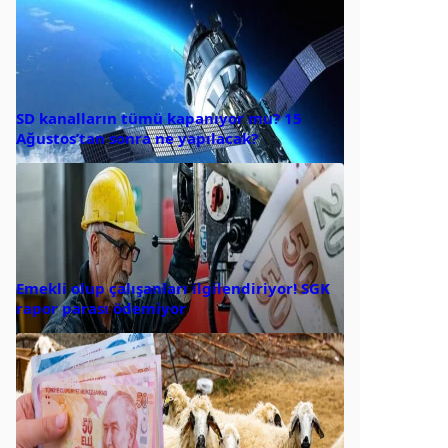
SD kanalların tümü kapanıyor mu? 15
Ağustos’tan sonra ne yapılacak?
Emekli olup çalışanları ilgilendiriyor! SGK
rapor parası ödemiyor