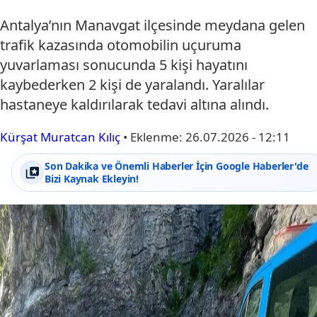
Antalya’nın Manavgat ilçesinde meydana gelen
trafik kazasında otomobilin uçuruma
yuvarlaması sonucunda 5 kişi hayatını
kaybederken 2 kişi de yaralandı. Yaralılar
hastaneye kaldırılarak tedavi altına alındı.
Kürşat Muratcan Kılıç
•
Eklenme:
26.07.2026 - 12:11
Son Dakika ve Önemli Haberler İçin Google Haberler'de
Bizi Kaynak Ekleyin!