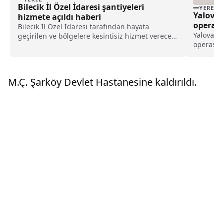
Bilecik İl Özel İdaresi şantiyeleri
YEREL
Yalova
hizmete açıldı haberi
operas
Bilecik İl Özel İdaresi tarafından hayata
haberi
Yalova'd
geçirilen ve bölgelere kesintisiz hizmet verecek
operasyo
şantiyeler, hizmete açıldı. Bilecik Valisi Şefik
yakalana
Aygöl, İlçe Kaymakamları ve Belediye
Müdürlü
Başkanları ile yetkililerin katılımıyla
Müdürlüğ
gerçekleştirilen açılış...
M.Ç. Şarköy Devlet Hastanesine kaldırıldı.
madde tic