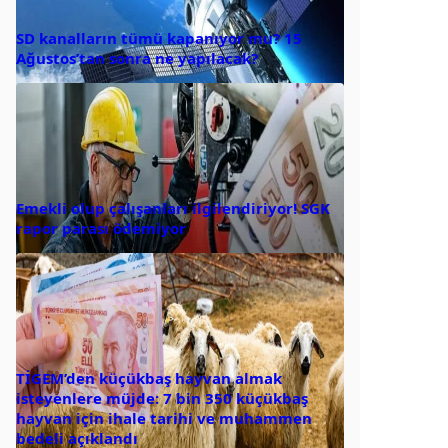
SD kanalların tümü kapanıyor mu? 15
Ağustos’tan sonra ne yapılacak?
Emekli olup çalışanları ilgilendiriyor! SGK
rapor parası ödemiyor
TİGEM’den küçükbaş hayvan almak
isteyenlere müjde: 7 bin 350 küçükbaş
hayvan için ihale tarihi ve muhammen
bedeli açıklandı