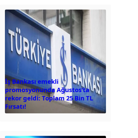
İş Bankası emekli
promosyonunda Ağustos’ta
rekor geldi: Toplam 25 Bin TL
Fırsatı!