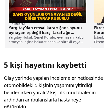
GÜNDEM
GÜNDE
Yargıtay’dan emsal karar: Şans oyunu
Ekrem 
oynayan eş değil karşı taraf ağır
Kararı 
kusurlu sayıldı
Yargıtay Hukuk Genel Kurulu; eve misafir kabul
İstanbul
etmeyen, eşine hakaret eden ve sürekli eşya
Ekrem İ
değiştirerek masraf çıkaran kadını ağır kusurlu
başlattığ
sayarak, kadının eşine tazminat ödemesine
karar verdi.
5 kişi hayatını kaybetti
Olay yerinde yapılan incelemeler neticesinde
otomobildeki 5 kişinin yaşamını yitirdiği
belirlenirken yaralı 2 kişi, ilk müdahalenin
ardından ambulanslarla hastaneye
götürüldü.