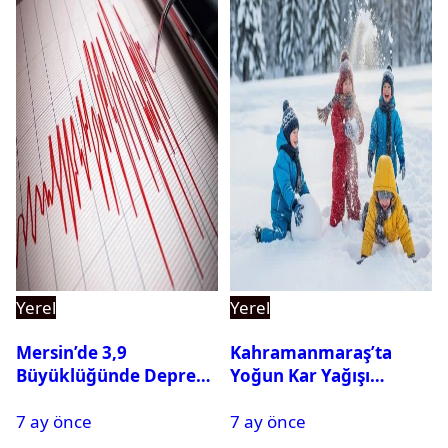
Yerel
Yerel
Mersin’de 3,9
Kahramanmaraş’ta
Büyüklüğünde Deprem
Yoğun Kar Yağışı
Oldu
Nedeniyle Okullar Yarın
7 ay önce
7 ay önce
Tatil