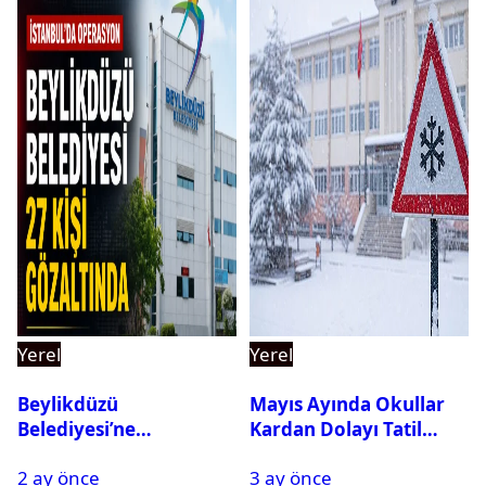
Yerel
Yerel
Beylikdüzü
Mayıs Ayında Okullar
Belediyesi’ne
Kardan Dolayı Tatil
Operasyon: 27 Kişi
Edildi
2 ay önce
3 ay önce
Gözaltına Alındı