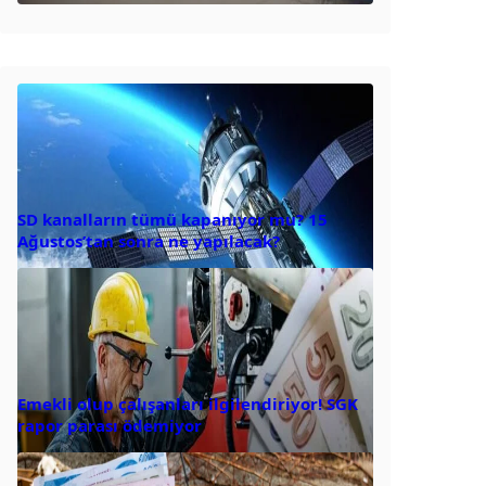
SD kanalların tümü kapanıyor mu? 15
Ağustos’tan sonra ne yapılacak?
Emekli olup çalışanları ilgilendiriyor! SGK
rapor parası ödemiyor