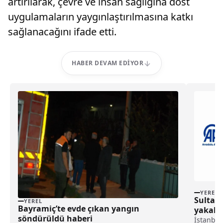
artırılarak, çevre ve insan sağlığına dost
uygulamaların yaygınlaştırılmasına katkı
sağlanacağını ifade etti.
HABER DEVAM EDIYOR
YEREL
Sultang
YEREL
Bayramiç’te evde çıkan yangın
yakala
söndürüldü haberi
İstanbul