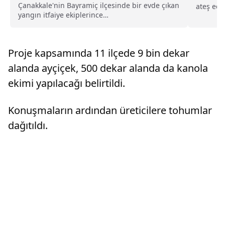
Çanakkale'nin Bayramiç ilçesinde bir evde çıkan
ateş edi
yangın itfaiye ekiplerince
Emniyet 
söndürüldü.Menderes Mahallesinde Ramis Ş'ye
Yunus Em
ait tek katlı müstakil evde misafir olan kalan ve
kurşunla
Ordu'dan geldiği öğrenilen A.K, henüz
Proje kapsamında 11 ilçede 9 bin dekar
bilinmeyen nedenle ...
alanda ayçiçek, 500 dekar alanda da kanola
ekimi yapılacağı belirtildi.
Konuşmaların ardından üreticilere tohumlar
dağıtıldı.