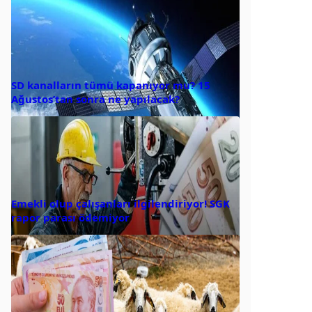
SD kanalların tümü kapanıyor mu? 15
Ağustos’tan sonra ne yapılacak?
Emekli olup çalışanları ilgilendiriyor! SGK
rapor parası ödemiyor