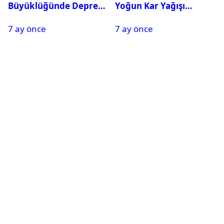
Büyüklüğünde Deprem
Yoğun Kar Yağışı
Oldu
Nedeniyle Okullar Yarın
7 ay önce
7 ay önce
Tatil