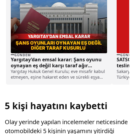
GÜNDEM
GÜNDE
Yargıtay’dan emsal karar: Şans oyunu
SATSO, 
oynayan eş değil karşı taraf ağır
teslim 
kusurlu sayıldı
Yargıtay Hukuk Genel Kurulu; eve misafir kabul
Sakarya 
etmeyen, eşine hakaret eden ve sürekli eşya
Türkiye'n
değiştirerek masraf çıkaran kadını ağır kusurlu
aldı.Oda
sayarak, kadının eşine tazminat ödemesine
karar verdi.
5 kişi hayatını kaybetti
Olay yerinde yapılan incelemeler neticesinde
otomobildeki 5 kişinin yaşamını yitirdiği