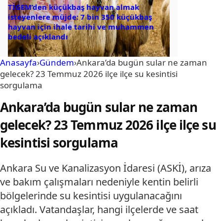
TİGEM’den küçükbaş hayvan almak
isteyenlere müjde: 7 bin 350 küçükbaş
hayvan için ihale tarihi ve muhammen
bedeli açıklandı
Anasayfa
›
Gündem
›
Ankara’da bugün sular ne zaman
gelecek? 23 Temmuz 2026 ilçe ilçe su kesintisi
sorgulama
Ankara’da bugün sular ne zaman
gelecek? 23 Temmuz 2026 ilçe ilçe su
kesintisi sorgulama
Ankara Su ve Kanalizasyon İdaresi (ASKİ), arıza
ve bakım çalışmaları nedeniyle kentin belirli
bölgelerinde su kesintisi uygulanacağını
açıkladı. Vatandaşlar, hangi ilçelerde ve saat