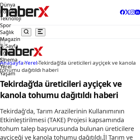
Dünya
Politika
Teknoloji
Spor
Sağlık
Magazin
3. Sayfa
Eğitim
Sinema
Anasayfa
›
Yerel
›
Tekirdağ’da üreticileri ayçiçek ve kanola
Yerel
tohumu dağıtıldı haberi
Yaşam
Tekirdağ’da üreticileri ayçiçek ve
kanola tohumu dağıtıldı haberi
Tekirdağ'da, Tarım Arazilerinin Kullanımının
Etkinleştirilmesi (TAKE) Projesi kapsamında
tohum talep başvurusunda bulunan üreticilere
ayçiçeği ve kanola tohumu dağıtıldı.İl Tarım ve