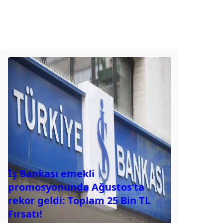
İş Bankası emekli
promosyonunda Ağustos’ta
rekor geldi: Toplam 25 Bin TL
Fırsatı!