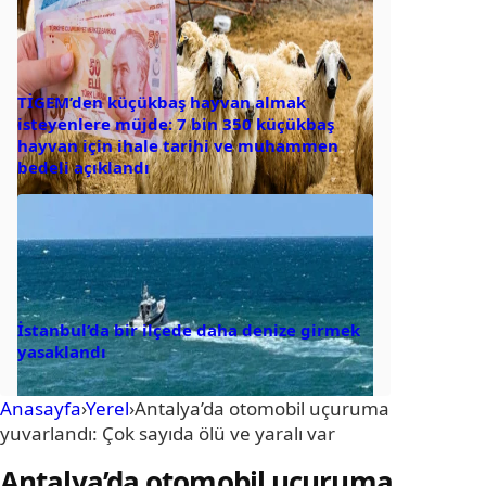
TİGEM’den küçükbaş hayvan almak
isteyenlere müjde: 7 bin 350 küçükbaş
hayvan için ihale tarihi ve muhammen
bedeli açıklandı
İstanbul’da bir ilçede daha denize girmek
yasaklandı
Anasayfa
›
Yerel
›
Antalya’da otomobil uçuruma
yuvarlandı: Çok sayıda ölü ve yaralı var
Antalya’da otomobil uçuruma