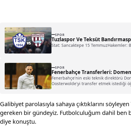
SPOR
Tuzlaspor Ve Teksüt Bandırmasp
Stat: Sancaktepe 15 TemmuzHakemler: Bu
SPOR
Fenerbahçe Transferleri: Domeni
Fenerbahçe'nin eski teknik direktörü D
Oosterwolde'yi transfer etmek istediği öğ
Galibiyet parolasıyla sahaya çıktıklarını söyley
gereken bir gündeyiz. Futbolculuğum dahil ben bö
diye konuştu.