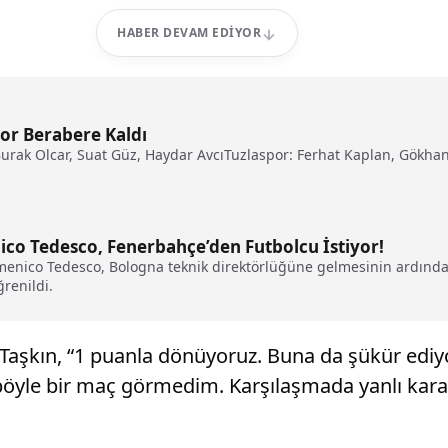
HABER DEVAM EDIYOR
or Berabere Kaldı
rak Olcar, Suat Güz, Haydar AvcıTuzlaspor: Ferhat Kaplan, Gökhan 
co Tedesco, Fenerbahçe’den Futbolcu İstiyor!
omenico Tedesco, Bologna teknik direktörlüğüne gelmesinin ardınd
renildi.
en Taşkın, “1 puanla dönüyoruz. Buna da şükür ed
yle bir maç görmedim. Karşılaşmada yanlı kararla