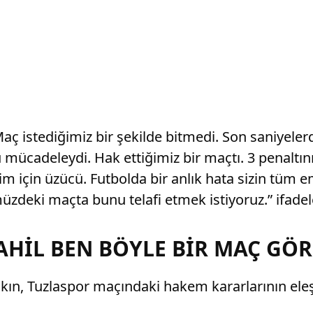
aç istediğimiz bir şekilde bitmedi. Son saniyelerd
 mücadeleydi. Hak ettiğimiz bir maçtı. 3 penaltını
im için üzücü. Futbolda bir anlık hata sizin tüm e
müzdeki maçta bunu telafi etmek istiyoruz.” ifadele
AHİL BEN BÖYLE BİR MAÇ GÖ
ın, Tuzlaspor maçındaki hakem kararlarının eleşt