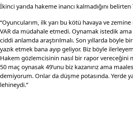
İkinci yarıda hakeme inancı kalmadığını belirten T
“Oyuncularım, ilk yarı bu kötü havaya ve zemine r
VAR da müdahale etmedi. Oynamak istedik ama ha
ciddi anlamda araştırılmalı. Son yıllarda böyle b
yazık etmek bana ayıp geliyor. Biz böyle ilerley
Hakem gözlemcisinin nasıl bir rapor vereceğini 
50 maç oynasak 49’unu biz kazanırız ama maalesef
demiyorum. Onlar da düşme potasında. Yerde yatm
lehineydi.”