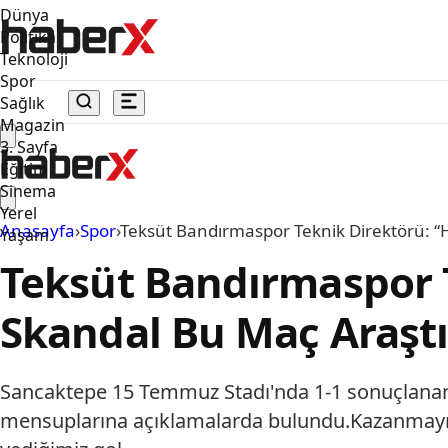
Dünya
Politika
Teknoloji
Spor
Sağlık
Magazin
3. Sayfa
Eğitim
Sinema
Yerel
Anasayfa
›
Spor
›
Teksüt Bandırmaspor Teknik Direktörü: “H
Yaşam
Teksüt Bandırmaspor 
Skandal Bu Maç Araştı
Sancaktepe 15 Temmuz Stadı'nda 1-1 sonuçlanan
mensuplarına açıklamalarda bulundu.Kazanmayı çok