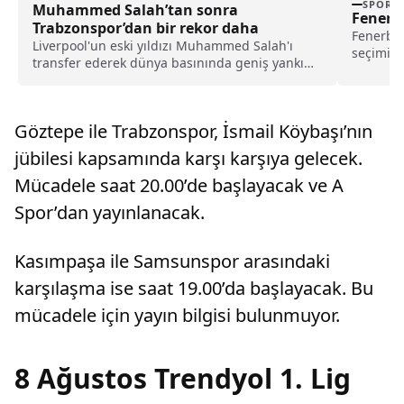
SPOR
Muhammed Salah’tan sonra
Fenerba
Trabzonspor’dan bir rekor daha
Fenerba
Liverpool'un eski yıldızı Muhammed Salah'ı
seçimi, 
transfer ederek dünya basınında geniş yankı
kalırken
uyandıran Trabzonspor, yeni sezon kombine
satışlarında 18 bine ulaşarak tarihinin en
yüksek kombine satış rekorunu kırdığını
Göztepe ile Trabzonspor, İsmail Köybaşı’nın
açıkladı.
jübilesi kapsamında karşı karşıya gelecek.
Mücadele saat 20.00’de başlayacak ve A
Spor’dan yayınlanacak.
Kasımpaşa ile Samsunspor arasındaki
karşılaşma ise saat 19.00’da başlayacak. Bu
mücadele için yayın bilgisi bulunmuyor.
8 Ağustos Trendyol 1. Lig