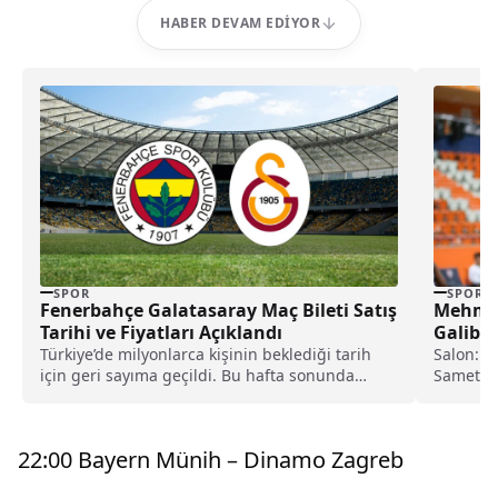
HABER DEVAM EDIYOR
SPOR
SPOR
Fenerbahçe Galatasaray Maç Bileti Satış
Mehmet
Tarihi ve Fiyatları Açıklandı
Galibiy
Türkiye’de milyonlarca kişinin beklediği tarih
Salon: S
için geri sayıma geçildi. Bu hafta sonunda
Samet Bi
oynanacak Fenerbahçe...
Tarsussp
22:00 Bayern Münih – Dinamo Zagreb