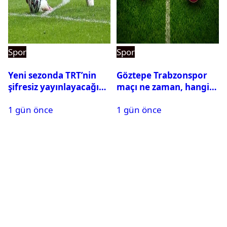
Spor
Spor
Yeni sezonda TRT’nin
Göztepe Trabzonspor
şifresiz yayınlayacağı
maçı ne zaman, hangi
maçlar belli oldu
kanalda? Salah
1 gün önce
1 gün önce
oynayacak mı?