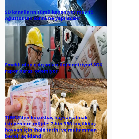
SD kanalların tümü kapanıyor mu? 15
Ağustos’tan sonra ne yapılacak?
Emekli olup çalışanları ilgilendiriyor! SGK
rapor parası ödemiyor
TİGEM’den küçükbaş hayvan almak
isteyenlere müjde: 7 bin 350 küçükbaş
hayvan için ihale tarihi ve muhammen
bedeli açıklandı