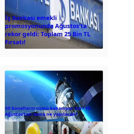
İş Bankası emekli
promosyonunda Ağustos’ta
rekor geldi: Toplam 25 Bin TL
Fırsatı!
SD kanalların tümü kapanıyor mu? 15
Ağustos’tan sonra ne yapılacak?