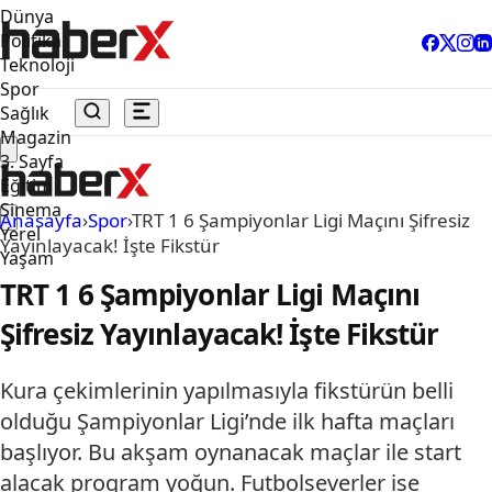
Dünya
Politika
Teknoloji
Spor
Sağlık
Magazin
3. Sayfa
Eğitim
Sinema
Anasayfa
›
Spor
›
TRT 1 6 Şampiyonlar Ligi Maçını Şifresiz
Yerel
Yayınlayacak! İşte Fikstür
Yaşam
TRT 1 6 Şampiyonlar Ligi Maçını
Şifresiz Yayınlayacak! İşte Fikstür
Kura çekimlerinin yapılmasıyla fikstürün belli
olduğu Şampiyonlar Ligi’nde ilk hafta maçları
başlıyor. Bu akşam oynanacak maçlar ile start
alacak program yoğun. Futbolseverler ise