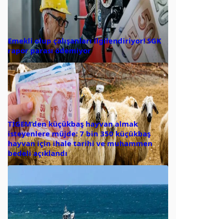
Emekli olup çalışanları ilgilendiriyor! SGK
rapor parası ödemiyor
TİGEM’den küçükbaş hayvan almak
isteyenlere müjde: 7 bin 350 küçükbaş
hayvan için ihale tarihi ve muhammen
bedeli açıklandı