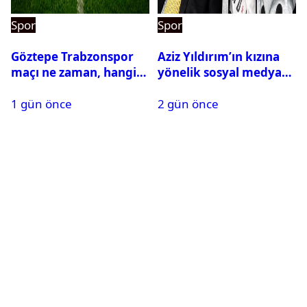
Spor
Spor
Göztepe Trabzonspor
Aziz Yıldırım’ın kızına
maçı ne zaman, hangi
yönelik sosyal medya
kanalda? Salah
paylaşımı yapan şüpheli
1 gün önce
2 gün önce
oynayacak mı?
hakkında karar çıktı