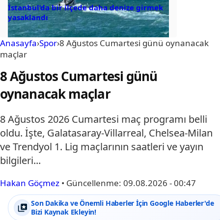
İstanbul’da bir ilçede daha denize girmek
yasaklandı
Anasayfa
›
Spor
›
8 Ağustos Cumartesi günü oynanacak
maçlar
8 Ağustos Cumartesi günü
oynanacak maçlar
8 Ağustos 2026 Cumartesi maç programı belli
oldu. İşte, Galatasaray-Villarreal, Chelsea-Milan
ve Trendyol 1. Lig maçlarının saatleri ve yayın
bilgileri...
Hakan Göçmez
•
Güncellenme:
09.08.2026 - 00:47
Son Dakika ve Önemli Haberler İçin Google Haberler'de
Bizi Kaynak Ekleyin!