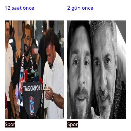
sanal fantezi ligi geliyor
maçlar
12 saat önce
2 gün önce
Spor
Spor