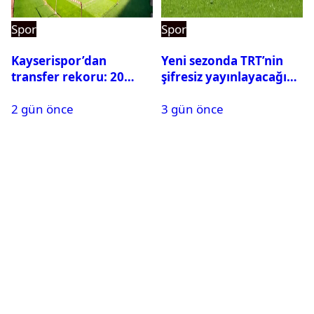
Spor
Spor
Kayserispor’dan
Yeni sezonda TRT’nin
transfer rekoru: 20
şifresiz yayınlayacağı
saatte 15 transfer
maçlar belli oldu
2 gün önce
3 gün önce