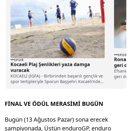
SPOR
Ronaldi
SPOR
Kocaeli Plaj Şenlikleri yaza damga
geri d
vuracak
Efsane f
KOCAELİ (İGFA) - Birbirinden başarılı gençlik ve
geri dönm
spor tertipleriyle Sporun Başşehri Kocaeli’nde
Serie C 
renkli bir...
imzaladı
FİNAL VE ÖDÜL MERASİMİ BUGÜN
Bugün (13 Ağustos Pazar) sona erecek
şampiyonada, Üstün enduroGP, enduro