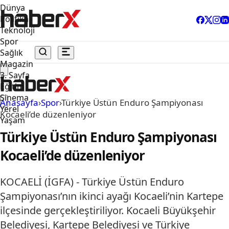
Dünya
Politika
Teknoloji
Spor
Sağlık
Magazin
3. Sayfa
Eğitim
Sinema
Anasayfa
›
Spor
›
Türkiye Üstün Enduro Şampiyonası
Yerel
Kocaeli’de düzenleniyor
Yaşam
Türkiye Üstün Enduro Şampiyonası
Kocaeli’de düzenleniyor
KOCAELİ (İGFA) - Türkiye Üstün Enduro
Şampiyonası’nın ikinci ayağı Kocaeli’nin Kartepe
ilçesinde gerçekleştiriliyor. Kocaeli Büyükşehir
Belediyesi, Kartepe Belediyesi ve Türkiye