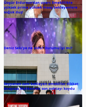
Özgür Erdursun’dan uyarı: Emeklilikte
yüksek prime yüksek maaş bekleyenlere
soğuk duş!
Deniz Seki’ye ne oldu? Durumu iyi mi?
Seyyanen zam bekleyen emekliler dikkat:
Anayasa Mahkemesi son noktayı koydu