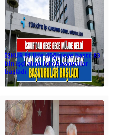
İŞKUR 81 ilde düğmeye bastı: 83
bin işçi alımı için başvurular
başladı