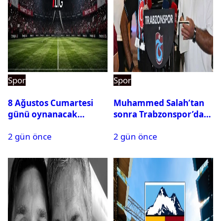
Spor
Spor
8 Ağustos Cumartesi
Muhammed Salah’tan
günü oynanacak
sonra Trabzonspor’dan
maçlar
bir rekor daha
2 gün önce
2 gün önce