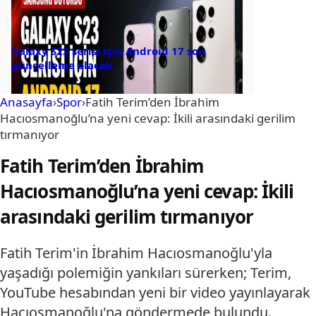
Galaxy S23 serisi için Android 17 son
güncelleme olacak
Anasayfa
›
Spor
›
Fatih Terim’den İbrahim
Hacıosmanoğlu’na yeni cevap: İkili arasındaki gerilim
tırmanıyor
Fatih Terim’den İbrahim
Hacıosmanoğlu’na yeni cevap: İkili
arasındaki gerilim tırmanıyor
Fatih Terim'in İbrahim Hacıosmanoğlu'yla
yaşadığı polemiğin yankıları sürerken; Terim,
YouTube hesabından yeni bir video yayınlayarak
Hacıosmanoğlu'na göndermede bulundu.