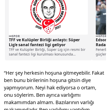
SPOR
SPOR
TFF ve Kulüpler Birliği anlaştı: Süper
Edson 
Lig’e sanal fantezi ligi geliyor
Radarı
TFF ve Kulüpler Birliği, Süper Lig için resmi bir
Fenerbah
sanal fantezi ligi kurulması konusunda
güçlendi
anlaşmaya vardı.
sürdürüyo
isimlerde
“Her şey herkesin hoşuna gitmeyebilir. Fakat
ben bunu birilerinin hoşuna gitsin diye
yapmıyorum. Neyi hak ediyorsa o ortam,
onu söylerim. Ben ayrıca varlığımı
makamımdan almam. Bazılarının varlığı
makamındadır. Ben varlığımı yaptığım