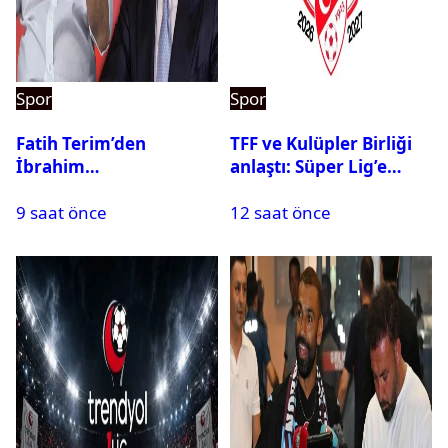
Spor
Spor
Fatih Terim’den
TFF ve Kulüpler Birliği
İbrahim
anlaştı: Süper Lig’e
Hacıosmanoğlu’na yeni
sanal fantezi ligi geliyor
9 saat önce
12 saat önce
cevap: İkili arasındaki
gerilim tırmanıyor