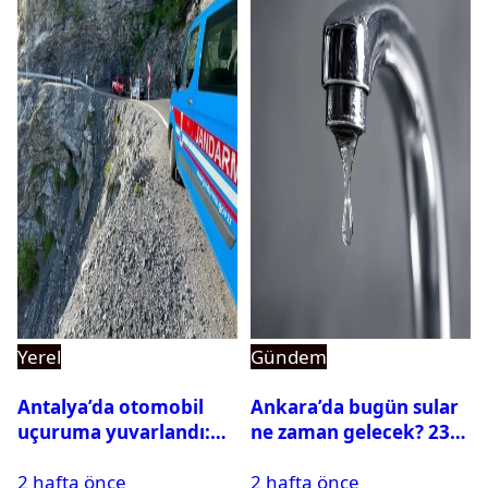
Yerel
Gündem
Antalya’da otomobil
Ankara’da bugün sular
uçuruma yuvarlandı:
ne zaman gelecek? 23
Çok sayıda ölü ve yaralı
Temmuz 2026 ilçe ilçe
2 hafta önce
2 hafta önce
var
su kesintisi sorgulama