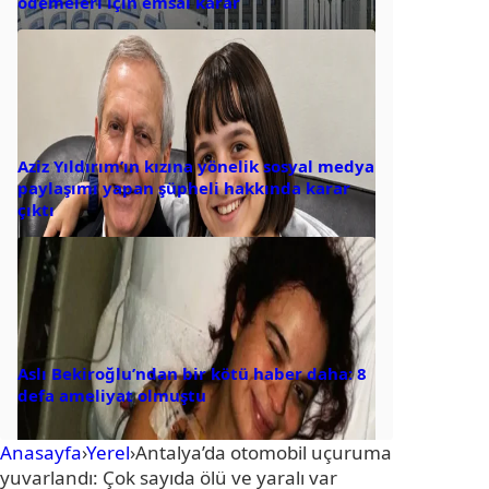
ödemeleri için emsal karar
Aziz Yıldırım’ın kızına yönelik sosyal medya
paylaşımı yapan şüpheli hakkında karar
çıktı
Aslı Bekiroğlu’ndan bir kötü haber daha: 8
defa ameliyat olmuştu
Anasayfa
›
Yerel
›
Antalya’da otomobil uçuruma
yuvarlandı: Çok sayıda ölü ve yaralı var