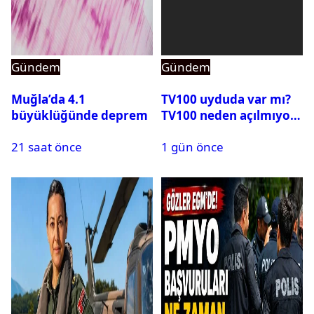
Gündem
Gündem
Muğla’da 4.1
TV100 uyduda var mı?
büyüklüğünde deprem
TV100 neden açılmıyor?
21 saat önce
1 gün önce