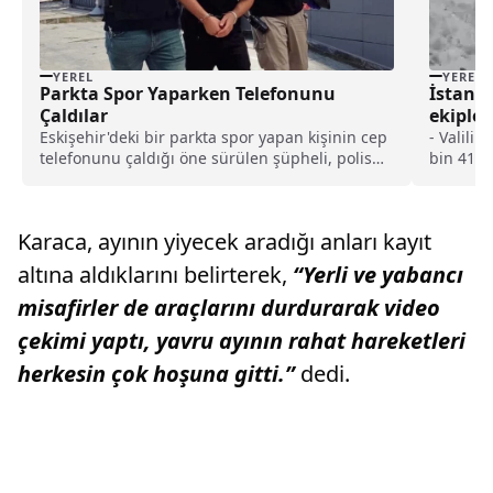
YEREL
YEREL
Parkta Spor Yaparken Telefonunu
İstanbu
Çaldılar
ekipler
denetle
Eskişehir'deki bir parkta spor yapan kişinin cep
- Valili
telefonunu çaldığı öne sürülen şüpheli, polis
bin 417 
tarafından...
yaptı- K
ila 10 sa
santimet
Karaca, ayının yiyecek aradığı anları kayıt
320 ton 
altına aldıklarını belirterek,
“Yerli ve yabancı
misafirler de araçlarını durdurarak video
çekimi yaptı, yavru ayının rahat hareketleri
herkesin çok hoşuna gitti.”
dedi.