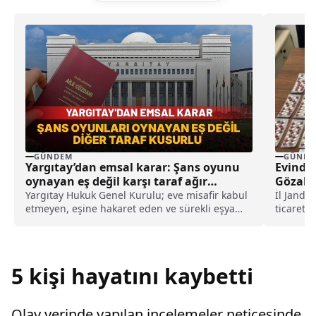
GÜNDEM
GÜNDE
Yargıtay’dan emsal karar: Şans oyunu
Evinde
oynayan eş değil karşı taraf ağır
Gözaltı
kusurlu sayıldı
Yargıtay Hukuk Genel Kurulu; eve misafir kabul
İl Janda
etmeyen, eşine hakaret eden ve sürekli eşya
ticareti
değiştirerek masraf çıkaran kadını ağır kusurlu
Çorlu il
sayarak, kadının eşine tazminat ödemesine
karar verdi.
5 kişi hayatını kaybetti
Olay yerinde yapılan incelemeler neticesinde