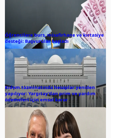
Öğrencilere burs, misafirhane ve kırtasiye
desteği: Başvurular başladı
Kıdem tazminatında hesaplar yeniden
yapılıyor: Yargıtay’dan prim ve yardım
ödemeleri için emsal karar