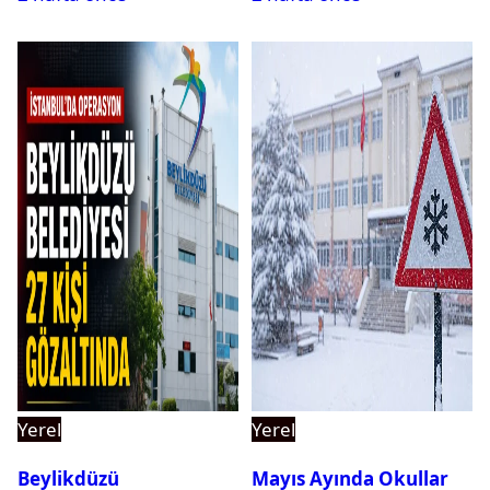
Yerel
Yerel
Beylikdüzü
Mayıs Ayında Okullar