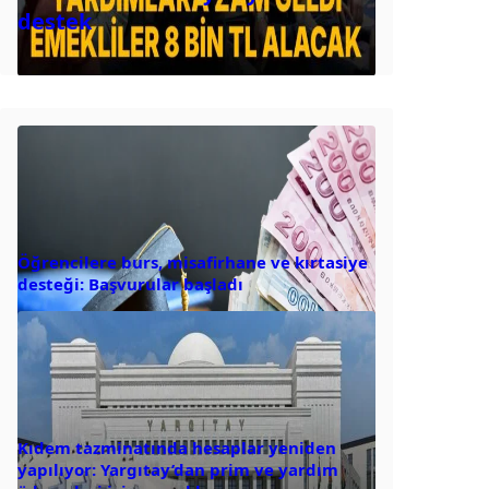
destek
Öğrencilere burs, misafirhane ve kırtasiye
desteği: Başvurular başladı
Kıdem tazminatında hesaplar yeniden
yapılıyor: Yargıtay’dan prim ve yardım