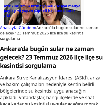
Aziz Yıldırım’ın kızına yönelik sosyal medya
paylaşımı yapan şüpheli hakkında karar
çıktı
Anasayfa
›
Gündem
›
Ankara’da bugün sular ne zaman
gelecek? 23 Temmuz 2026 ilçe ilçe su kesintisi
sorgulama
Ankara’da bugün sular ne zaman
gelecek? 23 Temmuz 2026 ilçe ilçe su
kesintisi sorgulama
Ankara Su ve Kanalizasyon İdaresi (ASKİ), arıza
ve bakım çalışmaları nedeniyle kentin belirli
bölgelerinde su kesintisi uygulanacağını
açıkladı. Vatandaşlar, hangi ilçelerde ve saat
kaça kadar su kesintisi uygulanacağını merak