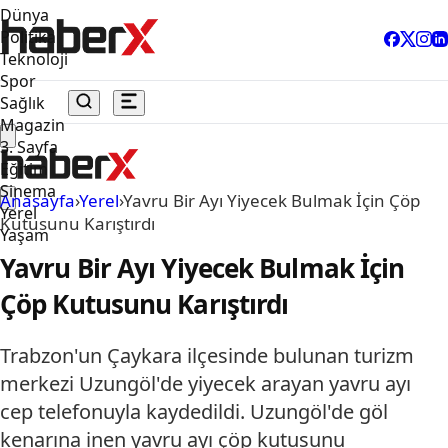
Dünya
Politika
Teknoloji
Spor
Sağlık
Magazin
3. Sayfa
Eğitim
Sinema
Anasayfa
›
Yerel
›
Yavru Bir Ayı Yiyecek Bulmak İçin Çöp
Yerel
Kutusunu Karıştırdı
Yaşam
Yavru Bir Ayı Yiyecek Bulmak İçin
Çöp Kutusunu Karıştırdı
Trabzon'un Çaykara ilçesinde bulunan turizm
merkezi Uzungöl'de yiyecek arayan yavru ayı
cep telefonuyla kaydedildi. Uzungöl'de göl
kenarına inen yavru ayı çöp kutusunu