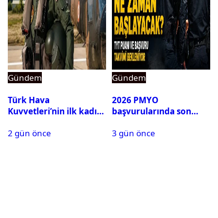
Gündem
Gündem
Türk Hava
2026 PMYO
Kuvvetleri’nin ilk kadın
başvurularında son
generali Özlem
durum ne?
2 gün önce
3 gün önce
Karapınar hakkında
dikkat çeken detay
ortaya çıktı