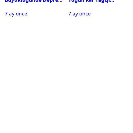
Oldu
Nedeniyle Okullar Yarın
7 ay önce
7 ay önce
Tatil