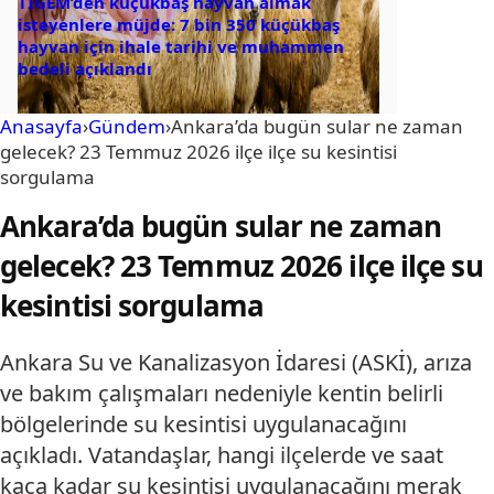
TİGEM’den küçükbaş hayvan almak
isteyenlere müjde: 7 bin 350 küçükbaş
hayvan için ihale tarihi ve muhammen
bedeli açıklandı
Anasayfa
›
Gündem
›
Ankara’da bugün sular ne zaman
gelecek? 23 Temmuz 2026 ilçe ilçe su kesintisi
sorgulama
Ankara’da bugün sular ne zaman
gelecek? 23 Temmuz 2026 ilçe ilçe su
kesintisi sorgulama
Ankara Su ve Kanalizasyon İdaresi (ASKİ), arıza
ve bakım çalışmaları nedeniyle kentin belirli
bölgelerinde su kesintisi uygulanacağını
açıkladı. Vatandaşlar, hangi ilçelerde ve saat
kaça kadar su kesintisi uygulanacağını merak