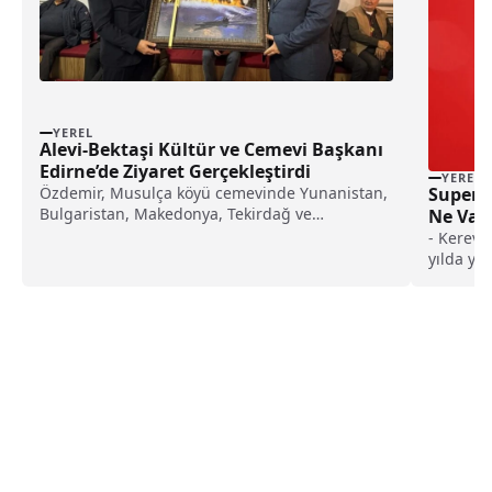
YEREL
Alevi-Bektaşi Kültür ve Cemevi Başkanı
Edirne’de Ziyaret Gerçekleştirdi
YEREL
Özdemir, Musulça köyü cemevinde Yunanistan,
SuperFr
Bulgaristan, Makedonya, Tekirdağ ve
Ne Var?
Kırklareli’nden gelen katılımcılarla bir araya...
- Kerevit
yılda yak
yüzde 8
gıda sek
biri old
kategor
çıkmaya