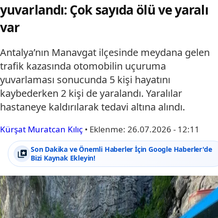
yuvarlandı: Çok sayıda ölü ve yaralı
var
Antalya’nın Manavgat ilçesinde meydana gelen
trafik kazasında otomobilin uçuruma
yuvarlaması sonucunda 5 kişi hayatını
kaybederken 2 kişi de yaralandı. Yaralılar
hastaneye kaldırılarak tedavi altına alındı.
Kürşat Muratcan Kılıç
•
Eklenme:
26.07.2026 - 12:11
Son Dakika ve Önemli Haberler İçin Google Haberler'de
Bizi Kaynak Ekleyin!