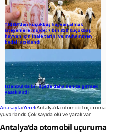
TİGEM’den küçükbaş hayvan almak
isteyenlere müjde: 7 bin 350 küçükbaş
hayvan için ihale tarihi ve muhammen
bedeli açıklandı
İstanbul’da bir ilçede daha denize girmek
yasaklandı
Anasayfa
›
Yerel
›
Antalya’da otomobil uçuruma
yuvarlandı: Çok sayıda ölü ve yaralı var
Antalya’da otomobil uçuruma