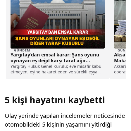
GÜNDEM
GÜNDE
Yargıtay’dan emsal karar: Şans oyunu
Aksaray
oynayan eş değil karşı taraf ağır
Makaron
kusurlu sayıldı
Yargıtay Hukuk Genel Kurulu; eve misafir kabul
Aksaray'
etmeyen, eşine hakaret eden ve sürekli eşya
operasyo
değiştirerek masraf çıkaran kadını ağır kusurlu
Jandarma
sayarak, kadının eşine tazminat ödemesine
önlemesi
karar verdi.
5 kişi hayatını kaybetti
Olay yerinde yapılan incelemeler neticesinde
otomobildeki 5 kişinin yaşamını yitirdiği