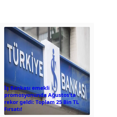
İş Bankası emekli
promosyonunda Ağustos’ta
rekor geldi: Toplam 25 Bin TL
Fırsatı!