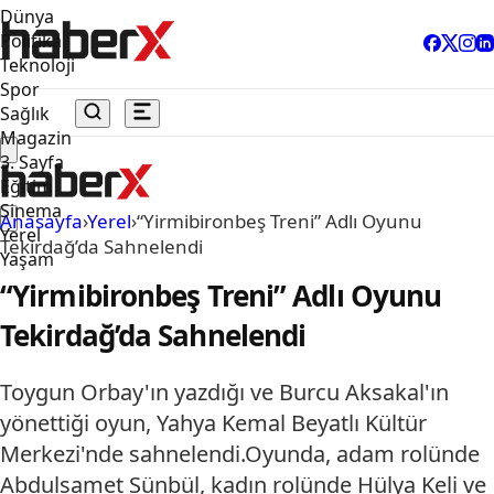
Dünya
Politika
Teknoloji
Spor
Sağlık
Magazin
3. Sayfa
Eğitim
Sinema
Anasayfa
›
Yerel
›
“Yirmibironbeş Treni” Adlı Oyunu
Yerel
Tekirdağ’da Sahnelendi
Yaşam
“Yirmibironbeş Treni” Adlı Oyunu
Tekirdağ’da Sahnelendi
Toygun Orbay'ın yazdığı ve Burcu Aksakal'ın
yönettiği oyun, Yahya Kemal Beyatlı Kültür
Merkezi'nde sahnelendi.Oyunda, adam rolünde
Abdulsamet Sünbül, kadın rolünde Hülya Keli ve