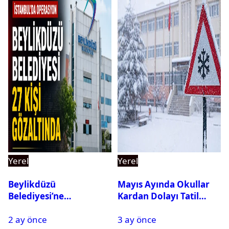
Yerel
Yerel
Beylikdüzü
Mayıs Ayında Okullar
Belediyesi’ne
Kardan Dolayı Tatil
Operasyon: 27 Kişi
Edildi
2 ay önce
3 ay önce
Gözaltına Alındı