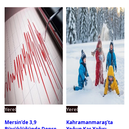
Yerel
Yerel
Mersin’de 3,9
Kahramanmaraş’ta
Büyüklüğünde Deprem
Yoğun Kar Yağışı