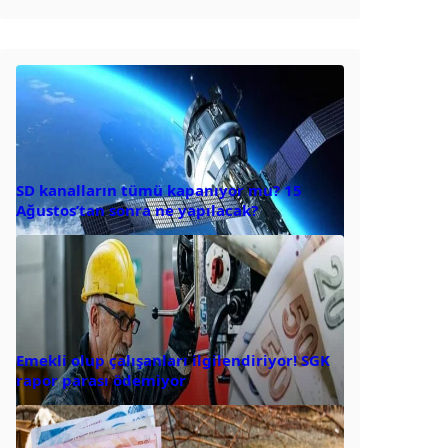
SD kanalların tümü kapanıyor mu? 15
Ağustos’tan sonra ne yapılacak?
Emekli olup çalışanları ilgilendiriyor! SGK
rapor parası ödemiyor