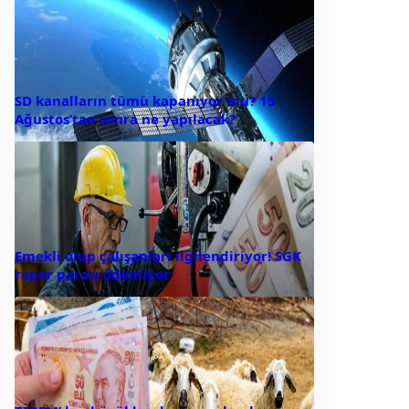
SD kanalların tümü kapanıyor mu? 15
Ağustos’tan sonra ne yapılacak?
Emekli olup çalışanları ilgilendiriyor! SGK
rapor parası ödemiyor