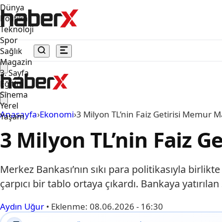
Dünya
Politika
Teknoloji
Spor
Sağlık
Magazin
3. Sayfa
Eğitim
Sinema
Yerel
Anasayfa
›
Ekonomi
›
3 Milyon TL’nin Faiz Getirisi Memur Ma
Yaşam
3 Milyon TL’nin Faiz G
Merkez Bankası’nın sıkı para politikasıyla birlik
çarpıcı bir tablo ortaya çıkardı. Bankaya yatırıl
Aydın Uğur
•
Eklenme:
08.06.2026 - 16:30