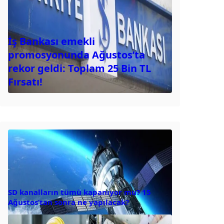
İş Bankası emekli
promosyonunda Ağustos’ta
rekor geldi: Toplam 25 Bin TL
Fırsatı!
SD kanalların tümü kapanıyor mu? 15
Ağustos’tan sonra ne yapılacak?