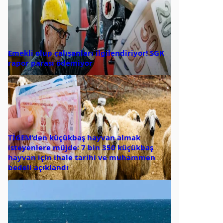
Emekli olup çalışanları ilgilendiriyor! SGK
rapor parası ödemiyor
TİGEM’den küçükbaş hayvan almak
isteyenlere müjde: 7 bin 350 küçükbaş
hayvan için ihale tarihi ve muhammen
bedeli açıklandı