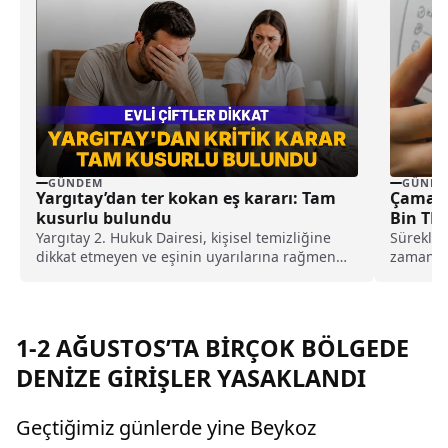
GÜNDEM
GÜNDE
Yargıtay’dan ter kokan eş kararı: Tam
Çamaşı
kusurlu bulundu
Bin TL’
Yargıtay 2. Hukuk Dairesi, kişisel temizliğine
Sürekli 
dikkat etmeyen ve eşinin uyarılarına rağmen
zamanla 
duş almayarak sürekli ter kokan kocayı tam
uzmanlar
kusurlu buldu. Bu kapsamda çiftin
için kay
boşanmasına karar verilirken, kocanın 360 bin
öneriyor.
lira tazminat ödemesine karar verildi.
1-2 AĞUSTOS’TA BİRÇOK BÖLGEDE
DENİZE GİRİŞLER YASAKLANDI
Geçtiğimiz günlerde yine Beykoz