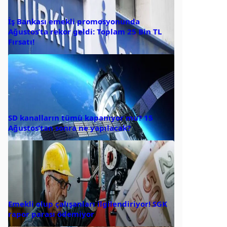
İş Bankası emekli promosyonunda
Ağustos’ta rekor geldi: Toplam 25 Bin TL
Fırsatı!
SD kanalların tümü kapanıyor mu? 15
Ağustos’tan sonra ne yapılacak?
Emekli olup çalışanları ilgilendiriyor! SGK
rapor parası ödemiyor