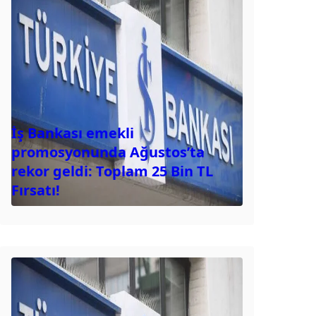
İş Bankası emekli
promosyonunda Ağustos’ta
rekor geldi: Toplam 25 Bin TL
Fırsatı!