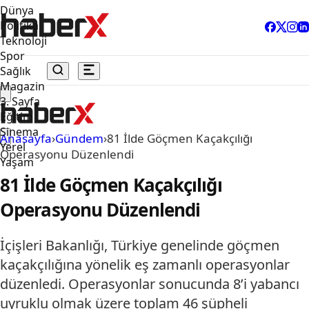
Dünya
Politika
Teknoloji
Spor
Sağlık
Magazin
3. Sayfa
Eğitim
Sinema
Anasayfa
›
Gündem
›
81 İlde Göçmen Kaçakçılığı
Yerel
Operasyonu Düzenlendi
Yaşam
81 İlde Göçmen Kaçakçılığı
Operasyonu Düzenlendi
İçişleri Bakanlığı, Türkiye genelinde göçmen
kaçakçılığına yönelik eş zamanlı operasyonlar
düzenledi. Operasyonlar sonucunda 8’i yabancı
uyruklu olmak üzere toplam 46 şüpheli