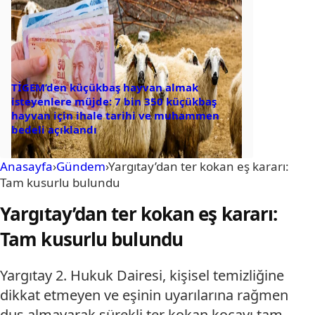
TİGEM’den küçükbaş hayvan almak
isteyenlere müjde: 7 bin 350 küçükbaş
hayvan için ihale tarihi ve muhammen
bedeli açıklandı
Anasayfa
›
Gündem
›
Yargıtay’dan ter kokan eş kararı:
Tam kusurlu bulundu
Yargıtay’dan ter kokan eş kararı:
Tam kusurlu bulundu
Yargıtay 2. Hukuk Dairesi, kişisel temizliğine
dikkat etmeyen ve eşinin uyarılarına rağmen
duş almayarak sürekli ter kokan kocayı tam