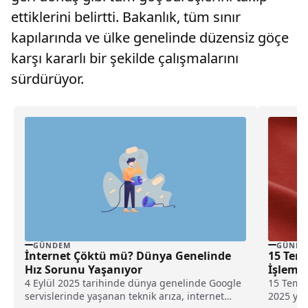
ettiklerini belirtti. Bakanlık, tüm sınır
kapılarında ve ülke genelinde düzensiz göçe
karşı kararlı bir şekilde çalışmalarını
sürdürüyor.
GÜNDEM
GÜNDE
İnternet Çöktü mü? Dünya Genelinde
15 Tem
Hız Sorunu Yaşanıyor
İşlem 
4 Eylül 2025 tarihinde dünya genelinde Google
15 Temmu
servislerinde yaşanan teknik arıza, internet
2025 yılı