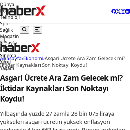
Dünya
Politika
Teknoloji
Spor
Sağlık
Magazin
3. Sayfa
Eğitim
Sinema
Anasayfa
›
Ekonomi
›
Asgari Ücrete Ara Zam Gelecek mi?
Yerel
İktidar Kaynakları Son Noktayı Koydu!
Yaşam
Asgari Ücrete Ara Zam Gelecek mi?
İktidar Kaynakları Son Noktayı
Koydu!
Yılbaşında yüzde 27 zamla 28 bin 075 liraya
yükselen asgari ücretin yüksek enflasyon
nedeniyle 4 bin 663 lirası eridi. Bunun ardından