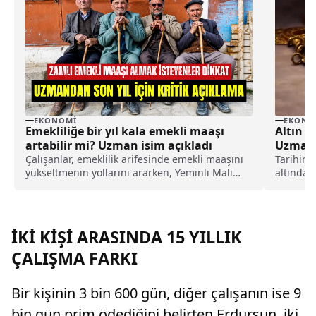
EKONOMI
EKONO
Emekliliğe bir yıl kala emekli maaşı
Altın 
artabilir mi? Uzman isim açıkladı
Uzmanl
Çalışanlar, emeklilik arifesinde emekli maaşını
Tarihin 
yükseltmenin yollarını ararken, Yeminli Mali
altında 
Müşavir Ekrem Sarısu ise emekliliğe bir yıl kala
gerileme
emekli maaşının artıp artmayacağını merak
İsrail'e 
edenler için açıklama yaptı.
fiyatlar
ilişkin 
İKİ KİŞİ ARASINDA 15 YILLIK
seviyesin
ÇALIŞMA FARKI
Bir kişinin 3 bin 600 gün, diğer çalışanın ise 9
bin gün prim ödediğini belirten Erdursun, iki