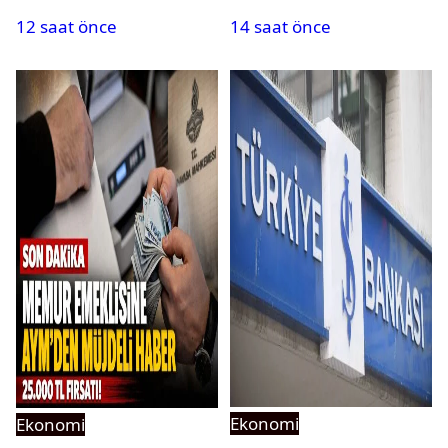
mi? Uzman isim açıkladı
geçerli olacak
12 saat önce
14 saat önce
Ekonomi
Ekonomi