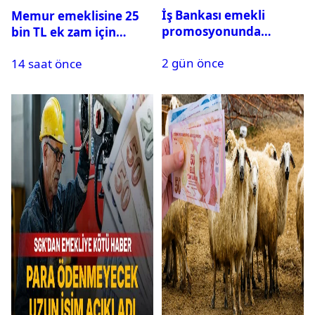
İş Bankası emekli
Memur emeklisine 25
promosyonunda
bin TL ek zam için
Ağustos’ta rekor geldi:
gözler AYM’de!
2 gün önce
Toplam 25 Bin TL
14 saat önce
Fırsatı!