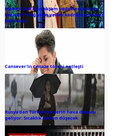
MasterChef dün akşam yedeklerden kim
kazandı? 9 Ağustos yedek kadroya girenler
belli oldu
Cansever’in cenaze töreni netleşti
Rusya’dan Türkiye’ye serin hava dalgası
geliyor: Sıcaklık birden düşecek