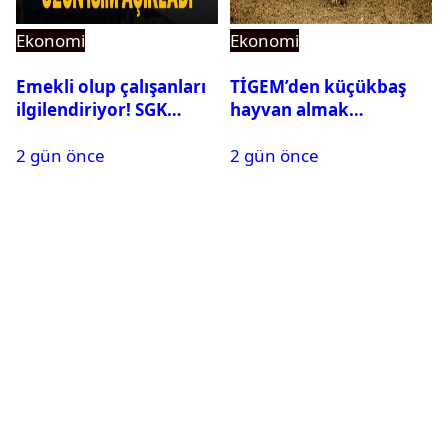
Ekonomi
Ekonomi
Emekli olup çalışanları
TİGEM’den küçükbaş
ilgilendiriyor! SGK
hayvan almak
rapor parası ödemiyor
isteyenlere müjde: 7 bin
2 gün önce
2 gün önce
350 küçükbaş hayvan
için ihale tarihi ve
muhammen bedeli
açıklandı