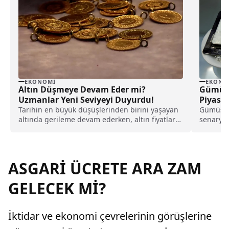
EKONOMI
EKONO
Altın Düşmeye Devam Eder mi?
Gümüşt
Uzmanlar Yeni Seviyeyi Duyurdu!
Piyasal
Tarihin en büyük düşüşlerinden birini yaşayan
Gümüşte 
altında gerileme devam ederken, altın fiyatları
senaryos
gerilemeye devam ederken, dün gece İran'ın
rapor gü
İsrail'e yönelik saldırılarının ardından altın
değiştird
fiyatları değer kaybını sürdürüyor. Konuya
gündeme
ilişkin açıklama yapan uzmanlar altının yeni
ASGARİ ÜCRETE ARA ZAM
seviyesini açıkladı.
GELECEK Mİ?
İktidar ve ekonomi çevrelerinin görüşlerine