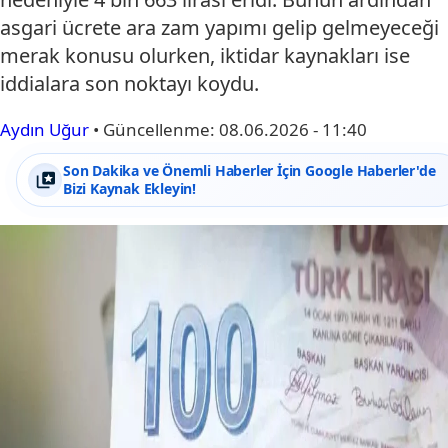
asgari ücrete ara zam yapımı gelip gelmeyeceği
merak konusu olurken, iktidar kaynakları ise
iddialara son noktayı koydu.
Aydın Uğur
•
Güncellenme:
08.06.2026 - 11:40
Son Dakika ve Önemli Haberler İçin Google Haberler'de
Bizi Kaynak Ekleyin!