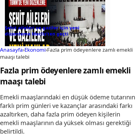
Şehit aileleri ve gaziler için yeni
düzenleme Meclis’ten geçti
Anasayfa
›
Ekonomi
›
Fazla prim ödeyenlere zamlı emekli
maaşı talebi
Fazla prim ödeyenlere zamlı emekli
maaşı talebi
Emekli maaşlarındaki en düşük ödeme tutarının
farklı prim günleri ve kazançlar arasındaki farkı
azaltırken, daha fazla prim ödeyen kişilerin
emekli maaşlarının da yüksek olması gerektiği
belirtildi.