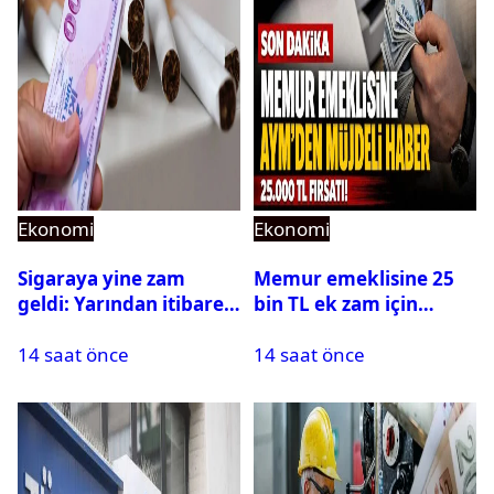
Ekonomi
Ekonomi
Sigaraya yine zam
Memur emeklisine 25
geldi: Yarından itibaren
bin TL ek zam için
geçerli olacak
gözler AYM’de!
14 saat önce
14 saat önce