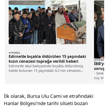
YEREL
Edirne’de bıçakla öldürülen 15 yaşındaki
YEREL
kızın cenazesi toprağa verildi haberi
İBB’ye 
Edirne'de okul bahçesinde bıçakla öldürülmüş
soruşt
halde bulunan 15 yaşındaki G.C'nin cenazesi
yazısın
- Sevk y
toprağa verildi.G.C'nin Trakya Üniversitesi Tıp
suç örgü
Fakültesi Hastanesi morgundan alınan
Belediye
cenazesi, Yıldırım Hacısarraf Mahallesi'ndeki
dönemde
Yıldı...
tabi kiş
İlk olarak, Bursa Ulu Cami ve etrafındaki
birim ve 
niteliği
Hanlar Bölgesi'nde tarihi silüeti bozan
devamını