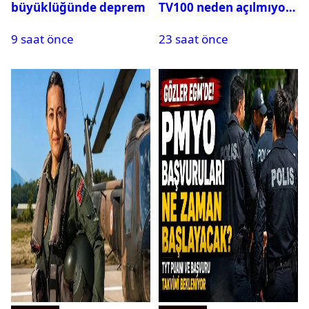
büyüklüğünde deprem
TV100 neden açılmıyor?
9 saat önce
23 saat önce