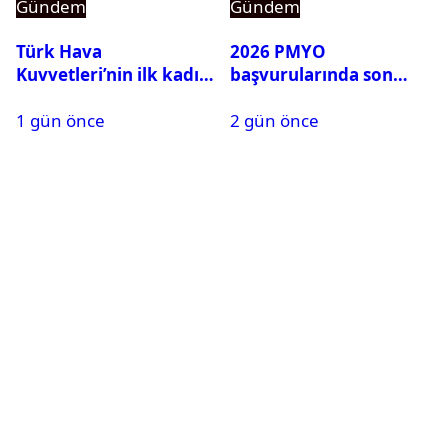
Gündem
Gündem
Türk Hava
2026 PMYO
Kuvvetleri’nin ilk kadın
başvurularında son
generali Özlem
durum ne?
1 gün önce
2 gün önce
Karapınar hakkında
dikkat çeken detay
ortaya çıktı