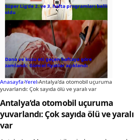
Süper Lig’de 2. ve 3. hafta programları belli
oldu
Dana ve kuzu eti geçen haftaya göre
zamlandı: Güncel fiyatlar açıklandı
Anasayfa
›
Yerel
›
Antalya’da otomobil uçuruma
yuvarlandı: Çok sayıda ölü ve yaralı var
Antalya’da otomobil uçuruma
yuvarlandı: Çok sayıda ölü ve yaralı
var