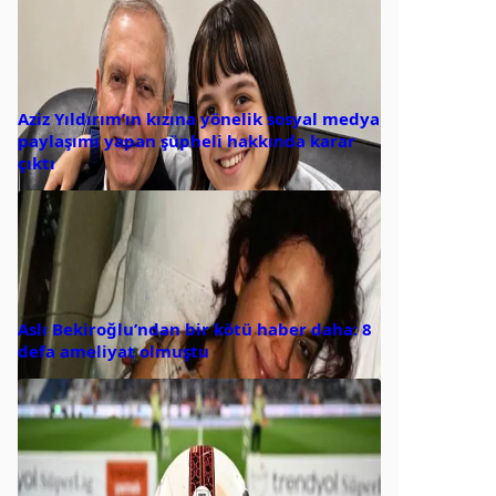
Aziz Yıldırım’ın kızına yönelik sosyal medya
paylaşımı yapan şüpheli hakkında karar
çıktı
Aslı Bekiroğlu’ndan bir kötü haber daha: 8
defa ameliyat olmuştu