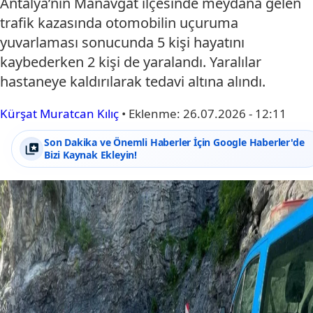
Antalya’nın Manavgat ilçesinde meydana gelen
trafik kazasında otomobilin uçuruma
yuvarlaması sonucunda 5 kişi hayatını
kaybederken 2 kişi de yaralandı. Yaralılar
hastaneye kaldırılarak tedavi altına alındı.
Kürşat Muratcan Kılıç
•
Eklenme:
26.07.2026 - 12:11
Son Dakika ve Önemli Haberler İçin Google Haberler'de
Bizi Kaynak Ekleyin!