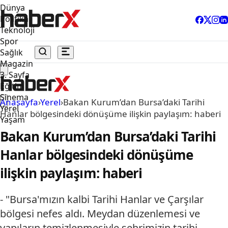
Dünya
Politika
Teknoloji
Spor
Sağlık
Magazin
3. Sayfa
Eğitim
Sinema
Anasayfa
›
Yerel
›
Bakan Kurum’dan Bursa’daki Tarihi
Yerel
Hanlar bölgesindeki dönüşüme ilişkin paylaşım: haberi
Yaşam
Bakan Kurum’dan Bursa’daki Tarihi
Hanlar bölgesindeki dönüşüme
ilişkin paylaşım: haberi
- "Bursa'mızın kalbi Tarihi Hanlar ve Çarşılar
bölgesi nefes aldı. Meydan düzenlemesi ve
yapıların temizlenmesiyle şehrimizin tarihi