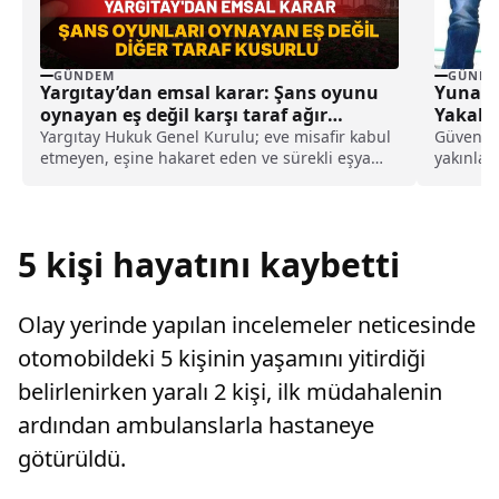
GÜNDEM
GÜNDE
Yargıtay’dan emsal karar: Şans oyunu
Yunani
oynayan eş değil karşı taraf ağır
Yakala
kusurlu sayıldı
Yargıtay Hukuk Genel Kurulu; eve misafir kabul
Güvenlik
etmeyen, eşine hakaret eden ve sürekli eşya
yakınlar
değiştirerek masraf çıkaran kadını ağır kusurlu
yakalanan
sayarak, kadının eşine tazminat ödemesine
karar verdi.
5 kişi hayatını kaybetti
Olay yerinde yapılan incelemeler neticesinde
otomobildeki 5 kişinin yaşamını yitirdiği
belirlenirken yaralı 2 kişi, ilk müdahalenin
ardından ambulanslarla hastaneye
götürüldü.