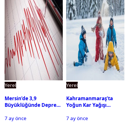
Yerel
Yerel
Mersin’de 3,9
Kahramanmaraş’ta
Büyüklüğünde Deprem
Yoğun Kar Yağışı
Oldu
Nedeniyle Okullar Yarın
7 ay önce
7 ay önce
Tatil