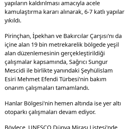
yapıların kaldırılması amacıyla acele
yapılanm
edilmişt
kamulaştırma kararı alınarak, 6-7 katlı yapılar
liderliğ
yaptığı 
yıkıldı.
yakın çev
karıştır
Pirinçhan, İpekhan ve Bakırcılar Çarşısı'nı da
zararına 
gerçekleş
içine alan 19 bin metrekarelik bölgede yeşil
alan düzenlemesinin gerçekleştirildiği
çalışmalar kapsamında, Sağrıcı Sungur
Mescidi ile birlikte yanındaki Şeyhülislam
Esiri Mehmet Efendi Türbesi'nin bakım
onarım çalışmaları tamamlandı.
Hanlar Bölgesi'nin hemen altında ise yer altı
otoparkı çalışmaları devam ediyor.
Böylece, UNESCO Dünya Mirası Listesi'nde