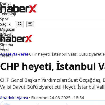
Dünya
Politika
Teknoloji
Spor
Sağlık
Magazin
3. Sayfa
Eğitim
Sinema
Yerel
Anasayfa
›
Yerel
›
CHP heyeti, İstanbul Valisi Gül’ü ziyaret e
Yaşam
CHP heyeti, İstanbul Va
CHP Genel Başkan Yardımcıları Suat Özçağdaş, Deni
Valisi Davut Gül'ü ziyaret etti.Heyet, İstanbul Vali
Anadolu Ajansı
•
Eklenme:
24.03.2025 - 18:54