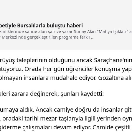
etiyle Bursalılarla buluştu haberi
liklerinde sahne alan şair ve yazar Sunay Akın "Mahya Işıkları" adlı
 Merkezi'nde gerçekleştirilen programa farklı ...
yürüyüş taleplerinin olduğunu ancak Saraçhane'ni
 tutuyoruz. Orada her gün öğrenciler konuşma yapı
si olmayan insanlara müdahale ediyor. Gözaltına alı
leri zarara değinerek, şunları kaydetti:
rumaya aldık. Ancak camiye doğru da insanlar gitti.
radaki tarihi mezar taşlarıyla ilgili yerinden oyn
giderme çalışmaları devam ediyor. Camide çeşitli