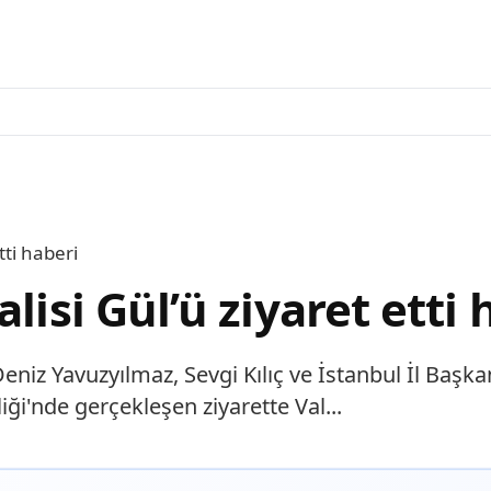
tti haberi
lisi Gül’ü ziyaret etti 
z Yavuzyılmaz, Sevgi Kılıç ve İstanbul İl Başkanı
liği'nde gerçekleşen ziyarette Val...