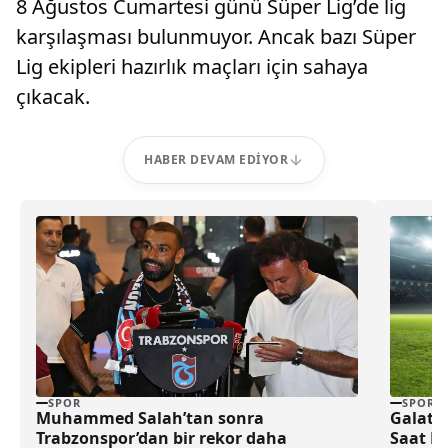
8 Ağustos Cumartesi günü Süper Lig’de lig
karşılaşması bulunmuyor. Ancak bazı Süper
Lig ekipleri hazırlık maçları için sahaya
çıkacak.
HABER DEVAM EDIYOR
SPOR
SPOR
Muhammed Salah’tan sonra
Galata
Trabzonspor’dan bir rekor daha
Saat Ka