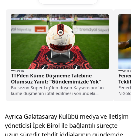
SPOR
SPOR
TTF’den Küme Düşmeme Talebine
Fenerba
Olumsuz Yanıt: “Gündemimizde Yok”
Teklif 
Bu sezon Süper Lig’den düşen Kayserispor’un
Fenerba
küme düşmenin iptal edilmesi yönündeki
N’Golo Ka
talebinin ardından açıklama yapan TFF
bir tekli
yetkilileri, “Küme düşmeme gibi bir durum şu
görüşmel
an gündemimizde yok. Bizim derdimiz Türk
Ayrıca Galatasaray Kulübü medya ve iletişim
futbolunu temizlemek, küme düşmeyi iptal
etmek bizi geriye götürür” ifadelerini kullandı.
yöneticisi İpek Birol ile bağlantılı süreçte
uzun süredir tehdit iddialarının gündemde