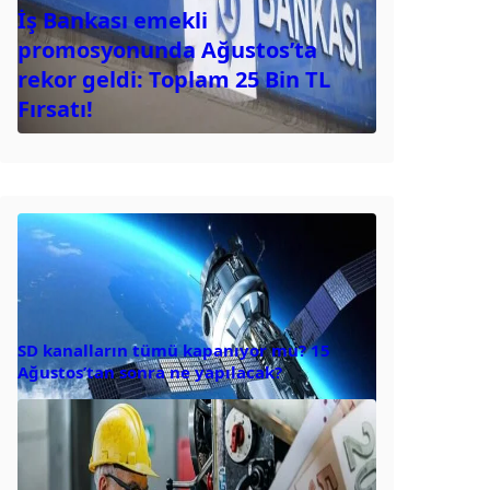
İş Bankası emekli
promosyonunda Ağustos’ta
rekor geldi: Toplam 25 Bin TL
Fırsatı!
SD kanalların tümü kapanıyor mu? 15
Ağustos’tan sonra ne yapılacak?