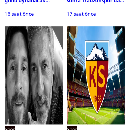
günü oynanacak
sonra Trabzonspor’dan
maçlar
bir rekor daha
16 saat önce
17 saat önce
Spor
Spor