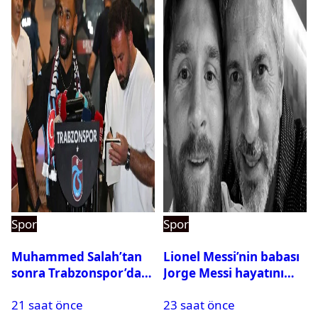
Spor
Spor
Muhammed Salah’tan
Lionel Messi’nin babası
sonra Trabzonspor’dan
Jorge Messi hayatını
bir rekor daha
kaybetti
21 saat önce
23 saat önce