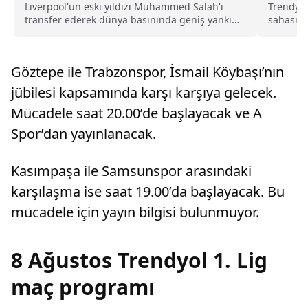
Liverpool'un eski yıldızı Muhammed Salah'ı
Trendyol
transfer ederek dünya basınında geniş yankı
sahasınd
uyandıran Trabzonspor, yeni sezon kombine
oynadığı 
satışlarında 18 bine ulaşarak tarihinin en
yüksek kombine satış rekorunu kırdığını
Göztepe ile Trabzonspor, İsmail Köybaşı’nın
açıkladı.
jübilesi kapsamında karşı karşıya gelecek.
Mücadele saat 20.00’de başlayacak ve A
Spor’dan yayınlanacak.
Kasımpaşa ile Samsunspor arasındaki
karşılaşma ise saat 19.00’da başlayacak. Bu
mücadele için yayın bilgisi bulunmuyor.
8 Ağustos Trendyol 1. Lig
maç programı