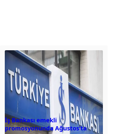
İş Bankası emekli
promosyonunda Ağustos’ta