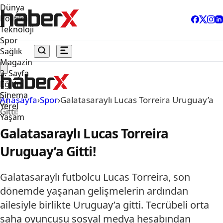
Dünya
Politika
Teknoloji
Spor
Sağlık
Magazin
3. Sayfa
Eğitim
Sinema
Anasayfa
›
Spor
›
Galatasaraylı Lucas Torreira Uruguay’a
Yerel
Gitti!
Yaşam
Galatasaraylı Lucas Torreira
Uruguay’a Gitti!
Galatasaraylı futbolcu Lucas Torreira, son
dönemde yaşanan gelişmelerin ardından
ailesiyle birlikte Uruguay’a gitti. Tecrübeli orta
saha oyuncusu sosyal medya hesabından