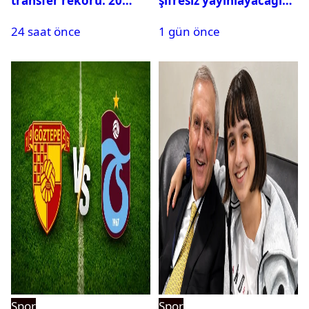
transfer rekoru: 20
şifresiz yayınlayacağı
saatte 15 transfer
maçlar belli oldu
24 saat önce
1 gün önce
Spor
Spor