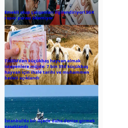
Emekli olup çalışanları ilgilendiriyor! SGK
rapor parası ödemiyor
TİGEM’den küçükbaş hayvan almak
isteyenlere müjde: 7 bin 350 küçükbaş
hayvan için ihale tarihi ve muhammen
bedeli açıklandı
İstanbul’da bir ilçede daha denize girmek
yasaklandı