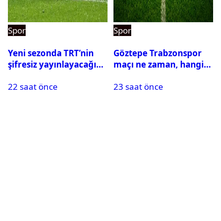
Spor
Spor
Yeni sezonda TRT’nin
Göztepe Trabzonspor
şifresiz yayınlayacağı
maçı ne zaman, hangi
maçlar belli oldu
kanalda? Salah
22 saat önce
23 saat önce
oynayacak mı?