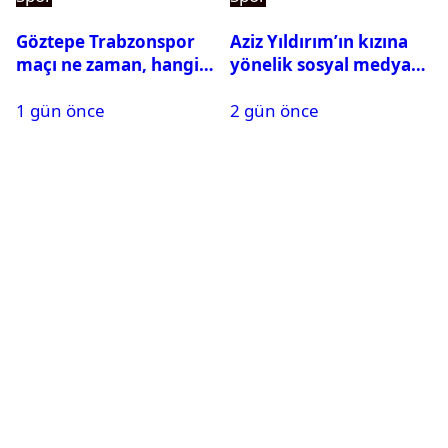
Göztepe Trabzonspor
Aziz Yıldırım’ın kızına
maçı ne zaman, hangi
yönelik sosyal medya
kanalda? Salah
paylaşımı yapan şüpheli
1 gün önce
2 gün önce
oynayacak mı?
hakkında karar çıktı