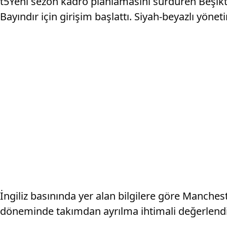
t5Yeni sezon kadro planlamasını sürdüren Beşik
Bayındır için girişim başlattı. Siyah-beyazlı yöne
İngiliz basınında yer alan bilgilere göre Manches
döneminde takımdan ayrılma ihtimali değerlendiriliy