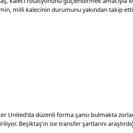
taş, kaleci rotasyonunu güçlendirmek amacıyla M
timin, milli kalecinin durumunu yakından takip etti
ter United’da düzenli forma şansı bulmakta zorlan
or. Beşiktaş’ın ise transfer şartlarını araştırdığı 