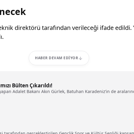
enecek
knik direktörü tarafından verileceği ifade edildi.
ı.
HABER DEVAM EDIYOR
ızı Bülten Çıkarıldı!
yapan Adalet Bakanı Akın Gürlek, Batuhan Karadeniz’in de araların
 tarafından gerçekleştirilen Gençlik Spor ve Kültür Şenliği kapsam