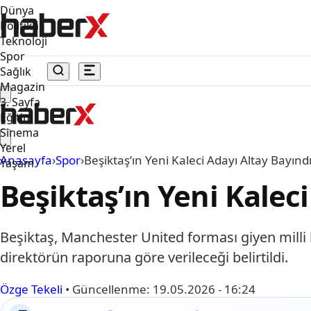
Dünya
Politika
Teknoloji
Spor
Sağlık
Magazin
3. Sayfa
Eğitim
Sinema
Yerel
Anasayfa
›
Spor
›
Beşiktaş’ın Yeni Kaleci Adayı Altay Bayınd
Yaşam
Beşiktaş’ın Yeni Kalec
Beşiktaş, Manchester United forması giyen milli ka
direktörün raporuna göre verileceği belirtildi.
Özge Tekeli
•
Güncellenme:
19.05.2026 - 16:24