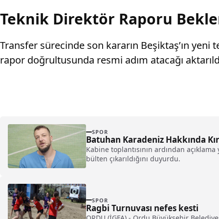
Teknik Direktör Raporu Bekl
Transfer sürecinde son kararın Beşiktaş’ın yeni te
rapor doğrultusunda resmi adım atacağı aktarıld
SPOR
Batuhan Karadeniz Hakkında Kırm
Kabine toplantısının ardından açıklama 
bülten çıkarıldığını duyurdu.
SPOR
Ragbi Turnuvası nefes kesti
ORDU (İGFA) - Ordu Büyükşehir Belediyesi