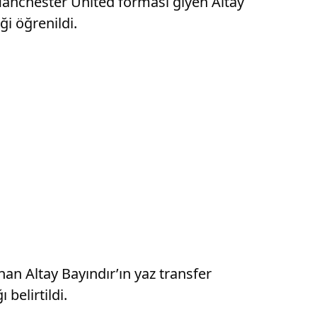
anchester United forması giyen Altay
ği öğrenildi.
an Altay Bayındır’ın yaz transfer
belirtildi.