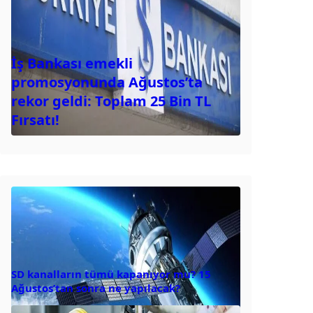
İş Bankası emekli
promosyonunda Ağustos’ta
rekor geldi: Toplam 25 Bin TL
Fırsatı!
SD kanalların tümü kapanıyor mu? 15
Ağustos’tan sonra ne yapılacak?