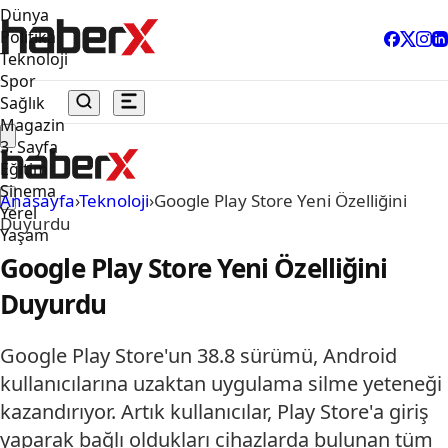
Dünya
Politika
Teknoloji
Spor
Sağlık
Magazin
3. Sayfa
Eğitim
Sinema
Anasayfa
›
Teknoloji
›
Google Play Store Yeni Özelliğini
Yerel
Duyurdu
Yaşam
Google Play Store Yeni Özelliğini
Duyurdu
Google Play Store'un 38.8 sürümü, Android
kullanıcılarına uzaktan uygulama silme yeteneği
kazandırıyor. Artık kullanıcılar, Play Store'a giriş
yaparak bağlı oldukları cihazlarda bulunan tüm