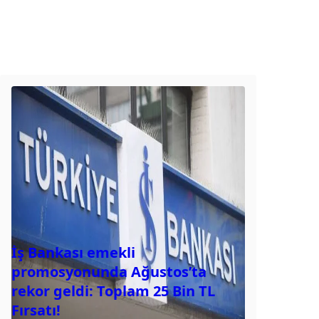
İş Bankası emekli
promosyonunda Ağustos’ta
rekor geldi: Toplam 25 Bin TL
Fırsatı!