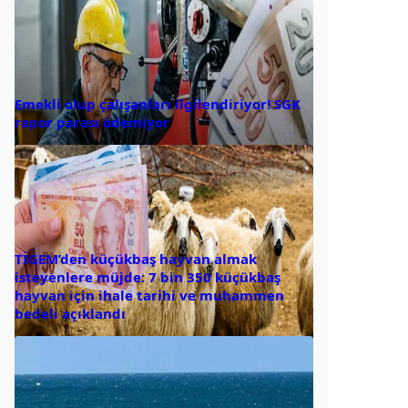
Emekli olup çalışanları ilgilendiriyor! SGK
rapor parası ödemiyor
TİGEM’den küçükbaş hayvan almak
isteyenlere müjde: 7 bin 350 küçükbaş
hayvan için ihale tarihi ve muhammen
bedeli açıklandı