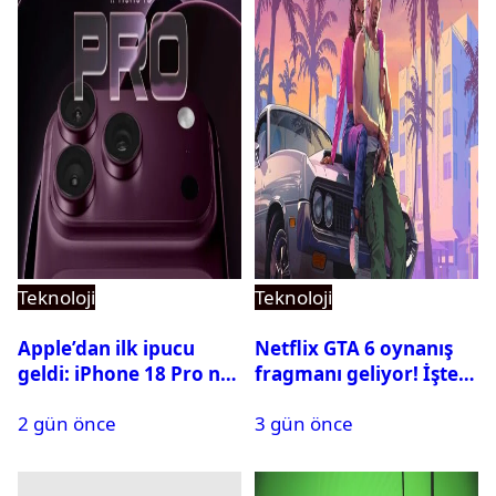
Teknoloji
Teknoloji
Apple’dan ilk ipucu
Netflix GTA 6 oynanış
geldi: iPhone 18 Pro ne
fragmanı geliyor! İşte
zaman tanıtılacak?
yayın tarihi
2 gün önce
3 gün önce