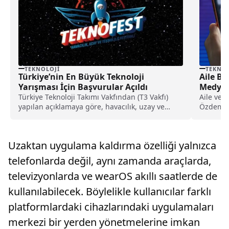
TEKNOLOJI
TEKNOL
Türkiye’nin En Büyük Teknoloji
Aile Ba
Yarışması İçin Başvurular Açıldı
Medyaya
Türkiye Teknoloji Takımı Vakfından (T3 Vakfı)
Aile ve 
yapılan açıklamaya göre, havacılık, uzay ve
Özdemir 
teknoloji festivali...
yaptığı 
Uzaktan uygulama kaldırma özelliği yalnızca
telefonlarda değil, aynı zamanda araçlarda,
televizyonlarda ve wearOS akıllı saatlerde de
kullanılabilecek. Böylelikle kullanıcılar farklı
platformlardaki cihazlarındaki uygulamaları
merkezi bir yerden yönetmelerine imkan