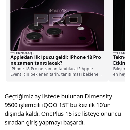
TEKNOLOJI
TEKNOL
Apple’dan ilk ipucu geldi: iPhone 18 Pro
Teknolo
ne zaman tanıtılacak?
Etkinli
iPhone 18 Pro ne zaman tanıtılacak? Apple
Bilişim Z
Event için beklenen tarih, tanıtılması beklenen
en heyec
ürünler ve son gelişmeler haberimizde.
Buluşmas
Geçtiğimiz ay listede bulunan Dimensity
9500 işlemcili iQOO 15T bu kez ilk 10’un
dışında kaldı. OnePlus 15 ise listeye onuncu
sıradan giriş yapmayı başardı.