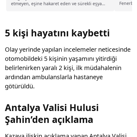
Fenerbah
etmeyen, eşine hakaret eden ve sürekli eşya
karşıya. 
değiştirerek masraf çıkaran kadını ağır kusurlu
sayarak, kadının eşine tazminat ödemesine
karar verdi.
5 kişi hayatını kaybetti
Olay yerinde yapılan incelemeler neticesinde
otomobildeki 5 kişinin yaşamını yitirdiği
belirlenirken yaralı 2 kişi, ilk müdahalenin
ardından ambulanslarla hastaneye
götürüldü.
Antalya Valisi Hulusi
Şahin’den açıklama
Kazaya ilişkin açıklama yapan Antalya Valisi