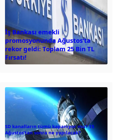
İş Bankası emekli
promosyonunda Ağustos’ta
rekor geldi: Toplam 25 Bin TL
Fırsatı!
SD kanalların tümü kapanıyor mu? 15
Ağustos’tan sonra ne yapılacak?