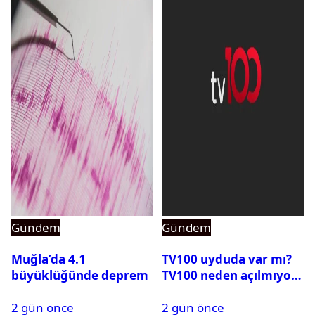
Gündem
Gündem
Muğla’da 4.1
TV100 uyduda var mı?
büyüklüğünde deprem
TV100 neden açılmıyor?
2 gün önce
2 gün önce