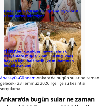
Emekli olup çalışanları ilgilendiriyor! SGK
rapor parası ödemiyor
TİGEM’den küçükbaş hayvan almak
isteyenlere müjde: 7 bin 350 küçükbaş
hayvan için ihale tarihi ve muhammen
bedeli açıklandı
Anasayfa
›
Gündem
›
Ankara’da bugün sular ne zaman
gelecek? 23 Temmuz 2026 ilçe ilçe su kesintisi
sorgulama
Ankara’da bugün sular ne zaman