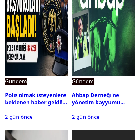
Gündem
Gündem
Polis olmak isteyenlere
Ahbap Derneği’ne
beklenen haber geldi!
yönetim kayyumu
PMYO başvuruları açıldı
atandı: Kapatma davası
2 gün önce
2 gün önce
açıldı