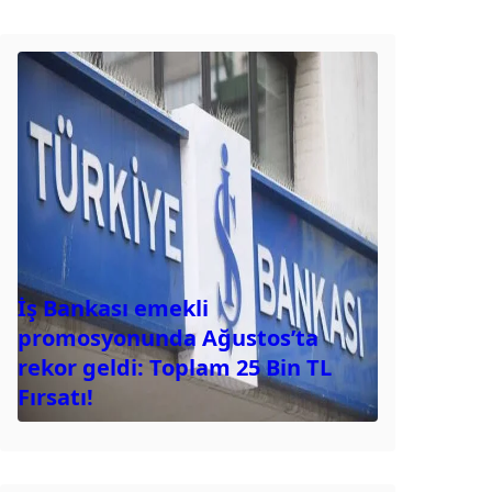
İş Bankası emekli
promosyonunda Ağustos’ta
rekor geldi: Toplam 25 Bin TL
Fırsatı!