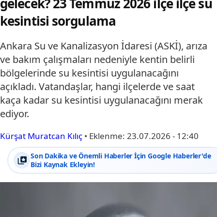
gelecek? 23 Temmuz 2026 ilçe ilçe su
kesintisi sorgulama
Ankara Su ve Kanalizasyon İdaresi (ASKİ), arıza
ve bakım çalışmaları nedeniyle kentin belirli
bölgelerinde su kesintisi uygulanacağını
açıkladı. Vatandaşlar, hangi ilçelerde ve saat
kaça kadar su kesintisi uygulanacağını merak
ediyor.
Kürşat Muratcan Kılıç
•
Eklenme:
23.07.2026 - 12:40
Son Dakika ve Önemli Haberler İçin Google Haberler'de
Bizi Kaynak Ekleyin!