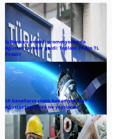
İş Bankası emekli promosyonunda
Ağustos’ta rekor geldi: Toplam 25 Bin TL
Fırsatı!
SD kanalların tümü kapanıyor mu? 15
Ağustos’tan sonra ne yapılacak?