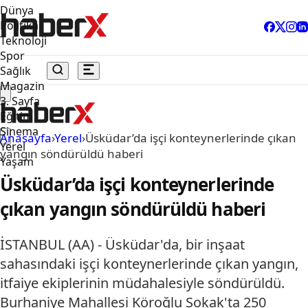
Dünya
Politika
Teknoloji
Spor
Sağlık
Magazin
3. Sayfa
Eğitim
Sinema
Anasayfa
›
Yerel
›
Üsküdar’da işçi konteynerlerinde çıkan
Yerel
yangın söndürüldü haberi
Yaşam
Üsküdar’da işçi konteynerlerinde
çıkan yangın söndürüldü haberi
İSTANBUL (AA) - Üsküdar'da, bir inşaat
sahasındaki işçi konteynerlerinde çıkan yangın,
itfaiye ekiplerinin müdahalesiyle söndürüldü.
Burhaniye Mahallesi Köroğlu Sokak'ta 250