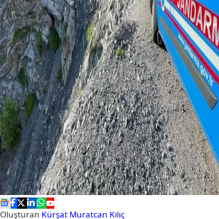
Oluşturan
Kürşat Muratcan Kılıç