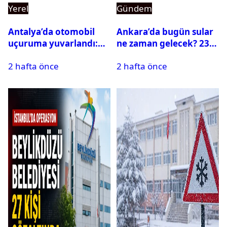
Yerel
Gündem
Antalya’da otomobil
Ankara’da bugün sular
uçuruma yuvarlandı:
ne zaman gelecek? 23
Çok sayıda ölü ve yaralı
Temmuz 2026 ilçe ilçe
2 hafta önce
2 hafta önce
var
su kesintisi sorgulama