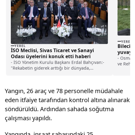
YEREL
Bilecik
YEREL
İSO Meclisi, Sivas Ticaret ve Sanayi
yuvaya
Odası üyelerini konuk etti haberi
- Osmane
- İSO Yönetim Kurulu Başkanı Erdal Bahçıvan:-
ve Rehab
"Rekabetin giderek arttığı bir dünyada,
barınağı
odağında üretimin olduğu bir girişimcilik
sahipsiz
bilinci ve ruhunun ülkemizde geliştirilmesinin,
kavuştur
özellikle kadın girişimcilerin önünün daha fazla
veterine
Yangın, 26 araç ve 78 personelle müdahale
açılması çok önemli"- "Acımasız küresel rekabet
tamamla
koşullarında güçlü birliktelikler yaratmak
Koruma,
eden itfaiye tarafından kontrol altına alınarak
zorundayız. Her şeyi devletten beklemek
koordine
söndürüldü. Ardından sahada soğutma
haksızlık, hepimize büyük görevler düşüyor.
üzerinde
Şehirlerin gelişmesinde üniversite-sanayi iş
çalışması yapıldı.
birliği önemli bir şans olarak kullanılabilir"
Yangında, inşaat sahasındaki 25