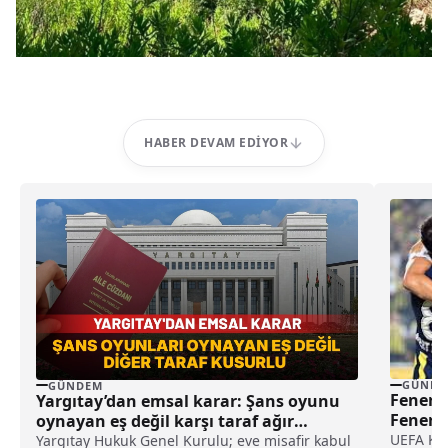
HABER DEVAM EDIYOR
GÜNDE
GÜNDEM
Fenerba
Yargıtay’dan emsal karar: Şans oyunu
Fenerba
oynayan eş değil karşı taraf ağır
kusurlu sayıldı
UEFA Kon
Yargıtay Hukuk Genel Kurulu; eve misafir kabul