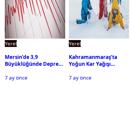
Yerel
Yerel
Mersin’de 3,9
Kahramanmaraş’ta
Büyüklüğünde Deprem
Yoğun Kar Yağışı
Oldu
Nedeniyle Okullar Yarın
7 ay önce
7 ay önce
Tatil