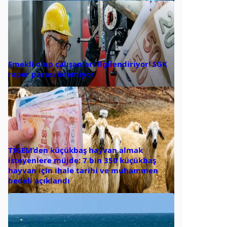
Emekli olup çalışanları ilgilendiriyor! SGK
rapor parası ödemiyor
TİGEM’den küçükbaş hayvan almak
isteyenlere müjde: 7 bin 350 küçükbaş
hayvan için ihale tarihi ve muhammen
bedeli açıklandı