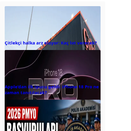
Çitlekçi halka arz oluyor: Kaç lot verecek?
Apple’dan ilk ipucu geldi: iPhone 18 Pro ne
zaman tanıtılacak?