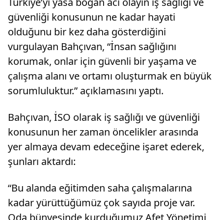
Türkiye’yi yasa boğan acı olayın iş sağlığı ve
alınan şüpheli M.G'nin (50) j...
güvenliği konusunun ne kadar hayati
olduğunu bir kez daha gösterdiğini
vurgulayan Bahçıvan, “İnsan sağlığını
korumak, onlar için güvenli bir yaşama ve
çalışma alanı ve ortamı oluşturmak en büyük
sorumluluktur.” açıklamasını yaptı.
Bahçıvan, İSO olarak iş sağlığı ve güvenliği
konusunun her zaman öncelikler arasında
yer almaya devam edeceğine işaret ederek,
şunları aktardı:
“Bu alanda eğitimden saha çalışmalarına
kadar yürüttüğümüz çok sayıda proje var.
Oda bünyesinde kurduğumuz Afet Yönetimi