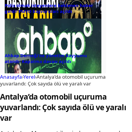
Polis olmak isteyenlere beklenen haber
geldi! PMYO başvuruları açıldı
Ahbap Derneği’ne yönetim kayyumu
atandı: Kapatma davası açıldı
Anasayfa
›
Yerel
›
Antalya’da otomobil uçuruma
yuvarlandı: Çok sayıda ölü ve yaralı var
Antalya’da otomobil uçuruma
yuvarlandı: Çok sayıda ölü ve yaralı
var