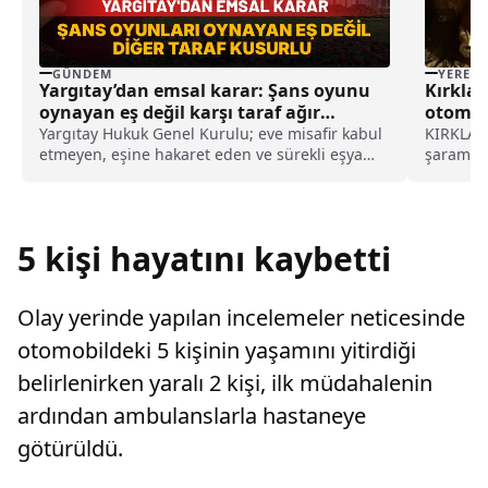
GÜNDEM
YEREL
Yargıtay’dan emsal karar: Şans oyunu
Kırklar
oynayan eş değil karşı taraf ağır
otomobi
kusurlu sayıldı
Yargıtay Hukuk Genel Kurulu; eve misafir kabul
KIRKLARE
etmeyen, eşine hakaret eden ve sürekli eşya
şarampol
değiştirerek masraf çıkaran kadını ağır kusurlu
yaraland
sayarak, kadının eşine tazminat ödemesine
otomobi
karar verdi.
direksiy
şarampol
5 kişi hayatını kaybetti
Olay yerinde yapılan incelemeler neticesinde
otomobildeki 5 kişinin yaşamını yitirdiği
belirlenirken yaralı 2 kişi, ilk müdahalenin
ardından ambulanslarla hastaneye
götürüldü.