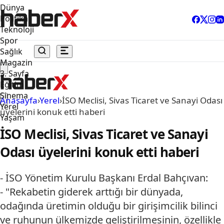
Dünya
Politika
Teknoloji
Spor
Sağlık
Magazin
3. Sayfa
Eğitim
Sinema
Anasayfa
›
Yerel
›
İSO Meclisi, Sivas Ticaret ve Sanayi Odası
Yerel
üyelerini konuk etti haberi
Yaşam
İSO Meclisi, Sivas Ticaret ve Sanayi
Odası üyelerini konuk etti haberi
- İSO Yönetim Kurulu Başkanı Erdal Bahçıvan:
- "Rekabetin giderek arttığı bir dünyada,
odağında üretimin olduğu bir girişimcilik bilinci
ve ruhunun ülkemizde geliştirilmesinin, özellikle