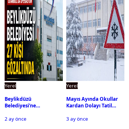
Yerel
Yerel
Beylikdüzü
Mayıs Ayında Okullar
Belediyesi’ne
Kardan Dolayı Tatil
Operasyon: 27 Kişi
Edildi
2 ay önce
3 ay önce
Gözaltına Alındı