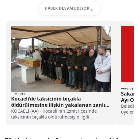
HABER DEVAM EDIYOR
YEREL
Sakary
YEREL
Kocaeli’de taksicinin bıçakla
Ayı Ola
öldürülmesine ilişkin yakalanan zanlı
Belediye
tutuklandı haberi
KOCAELİ (AA) - Kocaeli'nin İzmit ilçesinde
üyelerin
taksicinin bıçakla öldürülmesiyle ilgili
raporları
yakalanan şüpheli tutuklandı.Arızlı
Mahallesi'nde dün bıçakla yaralanan taksici
Emre Bayram'ın (44) ölümüne ilişkin gözaltına