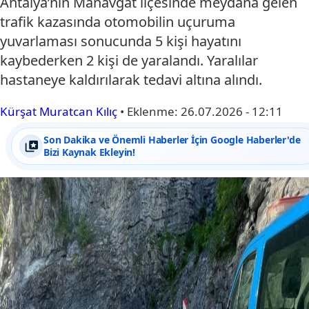
Antalya’nın Manavgat ilçesinde meydana gelen
trafik kazasında otomobilin uçuruma
yuvarlaması sonucunda 5 kişi hayatını
kaybederken 2 kişi de yaralandı. Yaralılar
hastaneye kaldırılarak tedavi altına alındı.
Kürşat Muratcan Kılıç
•
Eklenme:
26.07.2026 - 12:11
Son Dakika ve Önemli Haberler İçin Google Haberler'de
Bizi Kaynak Ekleyin!