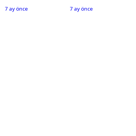
Oldu
Nedeniyle Okullar Yarın
7 ay önce
7 ay önce
Tatil