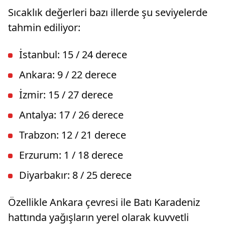
Anormal Olaylar” başlığı altında derlenen bu
Sıcaklık değerleri bazı illerde şu seviyelerde
dosyaların kademeli biçimde yayımlanmaya
devam edeceğini açıkladı.
tahmin ediliyor:
İstanbul: 15 / 24 derece
Ankara: 9 / 22 derece
İzmir: 15 / 27 derece
Antalya: 17 / 26 derece
Trabzon: 12 / 21 derece
Erzurum: 1 / 18 derece
Diyarbakır: 8 / 25 derece
Özellikle Ankara çevresi ile Batı Karadeniz
hattında yağışların yerel olarak kuvvetli