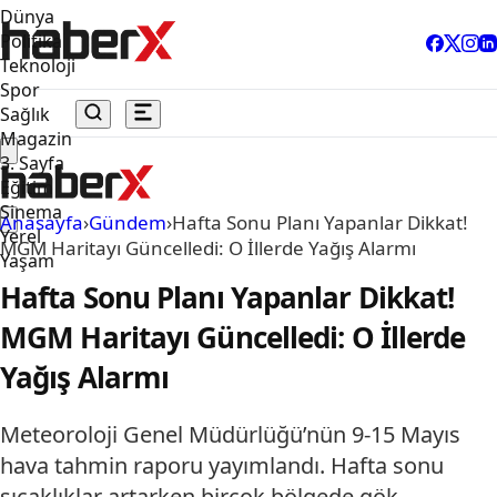
Dünya
Politika
Teknoloji
Spor
Sağlık
Magazin
3. Sayfa
Eğitim
Sinema
Anasayfa
›
Gündem
›
Hafta Sonu Planı Yapanlar Dikkat!
Yerel
MGM Haritayı Güncelledi: O İllerde Yağış Alarmı
Yaşam
Hafta Sonu Planı Yapanlar Dikkat!
MGM Haritayı Güncelledi: O İllerde
Yağış Alarmı
Meteoroloji Genel Müdürlüğü’nün 9-15 Mayıs
hava tahmin raporu yayımlandı. Hafta sonu
sıcaklıklar artarken birçok bölgede gök