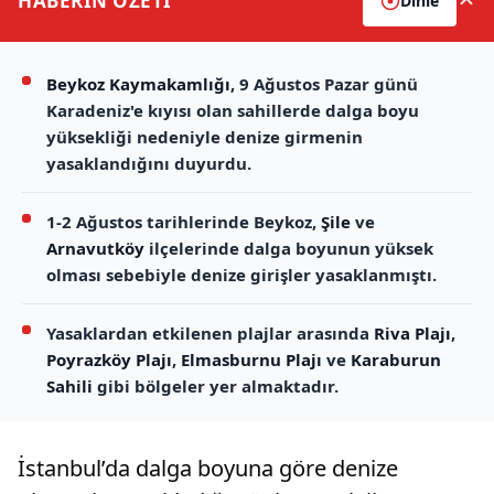
HABERİN
ÖZETİ
Dinle
Beykoz Kaymakamlığı
, 9 Ağustos Pazar günü
Karadeniz'e kıyısı olan sahillerde dalga boyu
yüksekliği nedeniyle denize girmenin
yasaklandığını duyurdu.
1-2 Ağustos tarihlerinde Beykoz,
Şile
ve
Arnavutköy
ilçelerinde dalga boyunun yüksek
olması sebebiyle denize girişler yasaklanmıştı.
Yasaklardan etkilenen plajlar arasında
Riva Plajı
,
Poyrazköy Plajı
,
Elmasburnu Plajı
ve
Karaburun
Sahili
gibi bölgeler yer almaktadır.
İstanbul’da dalga boyuna göre denize