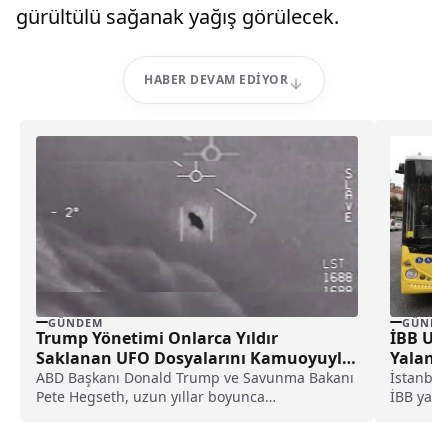
gürültülü sağanak yağış görülecek.
HABER DEVAM EDIYOR
GÜNDEM
GÜNDE
Trump Yönetimi Onlarca Yıldır
İBB Ula
Saklanan UFO Dosyalarını Kamuoyuyla
Yalanla
Paylaştı!
ABD Başkanı Donald Trump ve Savunma Bakanı
İstanbul
Pete Hegseth, uzun yıllar boyunca
İBB yala
kamuoyundan gizlenen UFO belgelerini erişime
bir zam 
açtı. Savunma Bakanlığı, “Tanımlanamayan