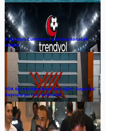
8 Ağustos Cumartesi günü oynanacak
maçlar
YÖK öğrencilere burs desteğini duyurdu:
Başvuru şartları açıklandı