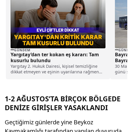
GÜNDEM
GÜNDE
Yargıtay’dan ter kokan eş kararı: Tam
Bayram
kusurlu bulundu
Bayram
Yargıtay 2. Hukuk Dairesi, kişisel temizliğine
30 Mart 
dikkat etmeyen ve eşinin uyarılarına rağmen
günü son
duş almayarak sürekli ter kokan kocayı tam
kusurlu buldu. Bu kapsamda çiftin
boşanmasına karar verilirken, kocanın 360 bin
lira tazminat ödemesine karar verildi.
1-2 AĞUSTOS’TA BİRÇOK BÖLGEDE
DENİZE GİRİŞLER YASAKLANDI
Geçtiğimiz günlerde yine Beykoz
Kaymakamlığı tarafından yapılan duyuruda