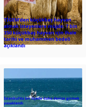
TİGEM’den küçükbaş hayvan
almak isteyenlere müjde: 7 bin
350 küçükbaş hayvan için ihale
tarihi ve muhammen bedeli
açıklandı
İstanbul’da bir ilçede daha denize girmek
yasaklandı