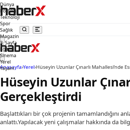
Dünya
Politika
Teknoloji
Spor
Sağlık
Magazin
3. Sayfa
Eğitim
Sinema
Yerel
Anasayfa
›
Yerel
›
Hüseyin Uzunlar Çınarlı Mahallesi’nde Esn
Yaşam
Hüseyin Uzunlar Çınarl
Gerçekleştirdi
Başlattıkları bir çok projenin tamamlandığını an
anlattı.Yapılacak yeni çalışmalar hakkında da bil