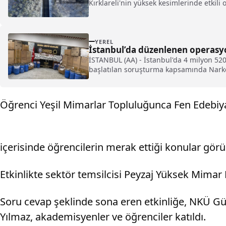
Kırklareli'nin yüksek kesimlerinde etkili
YEREL
İstanbul’da düzenlenen operasyon
İSTANBUL (AA) - İstanbul'da 4 milyon 520
başlatılan soruşturma kapsamında Narko
Öğrenci Yeşil Mimarlar Topluluğunca Fen Edebiy
içerisinde öğrencilerin merak ettiği konular gör
Etkinlikte sektör temsilcisi Peyzaj Yüksek Mimar
Soru cevap şeklinde sona eren etkinliğe, NKÜ Güz
Yılmaz, akademisyenler ve öğrenciler katıldı.