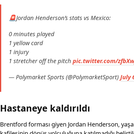
🚨Jordan Henderson’s stats vs Mexico:
0 minutes played
1 yellow card
1 injury
1 stretcher off the pitch
pic.twitter.com/zfb
— Polymarket Sports (@PolymarketSport)
July 
Hastaneye kaldırıldı
Brentford forması giyen Jordan Henderson, yaşadı
kafilesinin dönüş yolculuğuna katılmadığı belirtil