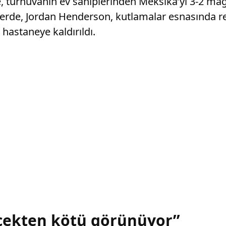
, turnuvanın ev sahiplerinden Meksika’yı 3-2 mağ
zlerde, Jordan Henderson, kutlamalar esnasında r
 hastaneye kaldırıldı.
çekten kötü görünüyor’’