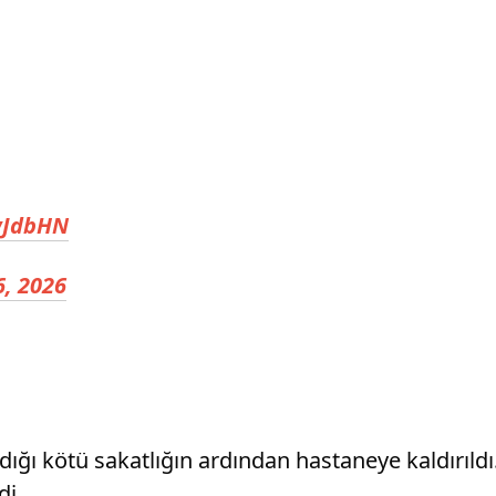
XwJdbHN
6, 2026
ğı kötü sakatlığın ardından hastaneye kaldırıldı.
di.