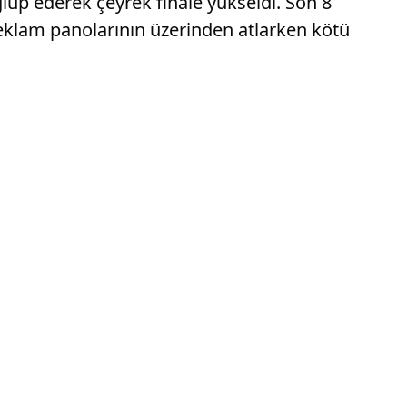
lup ederek çeyrek finale yükseldi. Son 8
eklam panolarının üzerinden atlarken kötü