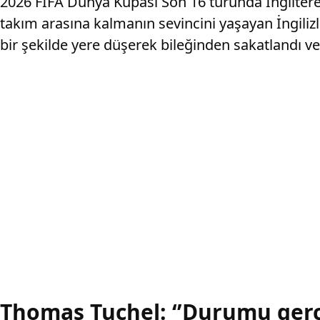
2026 FIFA Dünya Kupası Son 16 turunda İngiltere
takım arasına kalmanın sevincini yaşayan İngili
bir şekilde yere düşerek bileğinden sakatlandı ve
Thomas Tuchel: ‘’Durumu ger