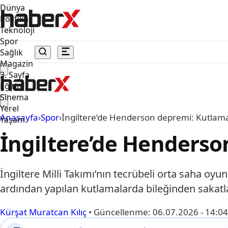
Dünya
Politika
Teknoloji
Spor
Sağlık
Magazin
3. Sayfa
Eğitim
Sinema
Yerel
Anasayfa
›
Spor
›
İngiltere’de Henderson depremi: Kutlama
Yaşam
İngiltere’de Henderso
İngiltere Milli Takımı’nın tecrübeli orta saha o
ardından yapılan kutlamalarda bileğinden sakatl
Kürşat Muratcan Kılıç
•
Güncellenme:
06.07.2026 - 14:04