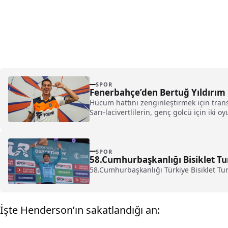
SPOR
Fenerbahçe’den Bertuğ Yıldırım 
Hücum hattını zenginleştirmek için trans
Sarı-lacivertlilerin, genç golcü için iki
SPOR
58.Cumhurbaşkanlığı Bisiklet T
58.Cumhurbaşkanlığı Türkiye Bisiklet Tu
İşte Henderson’ın sakatlandığı an: