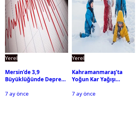
Yerel
Yerel
Mersin’de 3,9
Kahramanmaraş’ta
Büyüklüğünde Deprem
Yoğun Kar Yağışı
Oldu
Nedeniyle Okullar Yarın
7 ay önce
7 ay önce
Tatil