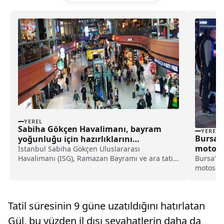
YEREL
Sabiha Gökçen Havalimanı, bayram
YEREL
Bursa’d
yoğunluğu için hazırlıklarını
motosik
tamamladı haberi
İstanbul Sabiha Gökçen Uluslararası
haberi
Havalimanı (ISG), Ramazan Bayramı ve ara tatil
Bursa'nı
sürecinde beklenen yolcu yoğunluğuna yönelik
motosikl
çeşitli alanlarda kapasite artışına gitti.Şirketten
Mahalle
yapılan açıklamaya göre, 28 Mart - 6 Nisan
(33) ida
arasında, yaz ta...
ile kavş
Tatil süresinin 9 güne uzatıldığını hatırlatan
yönetimi.
Gül, bu yüzden il dışı seyahatlerin daha da