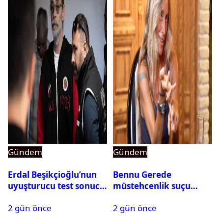
Gündem
Gündem
Erdal Beşikçioğlu’nun
Bennu Gerede
uyuşturucu test sonucu
müstehcenlik suçu
belli oldu
kapsamında gözaltına
2 gün önce
2 gün önce
alındı