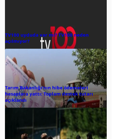
TV100 uyduda var mı? TV100 neden
açılmıyor?
Tarım Bakanlığı’nın hibe ödemeleri
hesaplara yattı: Toplam destek tutarı
açıklandı