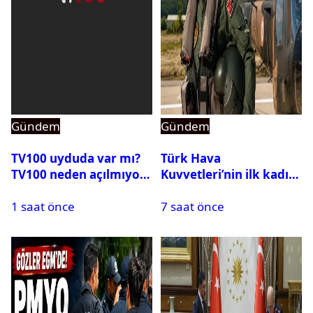
Gündem
Gündem
TV100 uyduda var mı?
Türk Hava
TV100 neden açılmıyor?
Kuvvetleri’nin ilk kadın
generali Özlem
1 saat önce
7 saat önce
Karapınar hakkında
dikkat çeken detay
ortaya çıktı