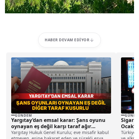
HABER DEVAM EDIYOR
GÜNDEM
GÜNDE
Yargıtay’dan emsal karar: Şans oyunu
Sigara 
oynayan eş değil karşı taraf ağır
Ocak’t
kusurlu sayıldı
Yargıtay Hukuk Genel Kurulu; eve misafir kabul
Türkiye’
etmeyen, eşine hakaret eden ve sürekli eşya
ve alkol