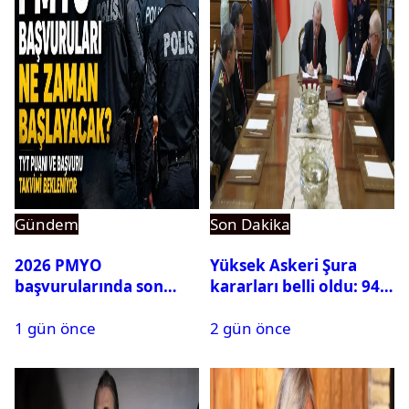
Gündem
Son Dakika
2026 PMYO
Yüksek Askeri Şura
başvurularında son
kararları belli oldu: 94
durum ne?
isim terfi etti
1 gün önce
2 gün önce