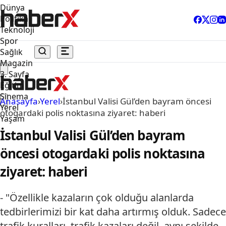
Dünya
Politika
Teknoloji
Spor
Sağlık
Magazin
3. Sayfa
Eğitim
Sinema
Anasayfa
›
Yerel
›
İstanbul Valisi Gül’den bayram öncesi
Yerel
otogardaki polis noktasına ziyaret: haberi
Yaşam
İstanbul Valisi Gül’den bayram
öncesi otogardaki polis noktasına
ziyaret: haberi
- "Özellikle kazaların çok olduğu alanlarda
tedbirlerimizi bir kat daha artırmış olduk. Sadece
trafik kuralları, trafik kazaları değil, aynı şekilde