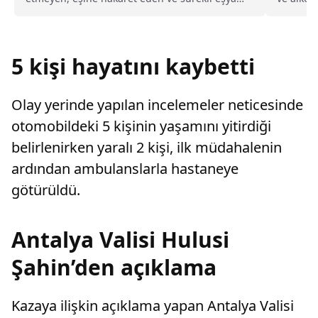
değiştirerek masraf çıkaran kadını ağır kusurlu
işletmele
sayarak, kadının eşine tazminat ödemesine
karar verdi.
5 kişi hayatını kaybetti
Olay yerinde yapılan incelemeler neticesinde
otomobildeki 5 kişinin yaşamını yitirdiği
belirlenirken yaralı 2 kişi, ilk müdahalenin
ardından ambulanslarla hastaneye
götürüldü.
Antalya Valisi Hulusi
Şahin’den açıklama
Kazaya ilişkin açıklama yapan Antalya Valisi