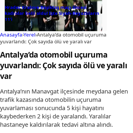
Hradec Kralove Beşiktaş maçı öncesi
kadrolar belli oldu! İşte Siyah-Beyazlıların
11’i
Anasayfa
›
Yerel
›
Antalya’da otomobil uçuruma
yuvarlandı: Çok sayıda ölü ve yaralı var
Antalya’da otomobil uçuruma
yuvarlandı: Çok sayıda ölü ve yaralı
var
Antalya’nın Manavgat ilçesinde meydana gelen
trafik kazasında otomobilin uçuruma
yuvarlaması sonucunda 5 kişi hayatını
kaybederken 2 kişi de yaralandı. Yaralılar
hastaneye kaldırılarak tedavi altına alındı.