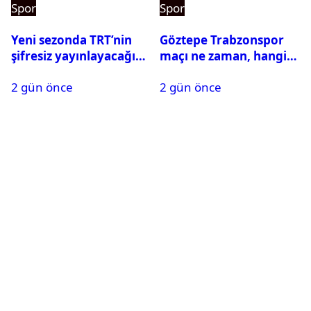
Spor
Spor
Yeni sezonda TRT’nin
Göztepe Trabzonspor
şifresiz yayınlayacağı
maçı ne zaman, hangi
maçlar belli oldu
kanalda? Salah
2 gün önce
2 gün önce
oynayacak mı?