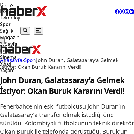
Dünya
Politika
Teknoloji
Spor
Sağlık
Magazin
3. Sayfa
Eğitim
Sinema
Anasayfa
›
Spor
›
John Duran, Galatasaray’a Gelmek
Yerel
İstiyor: Okan Buruk Kararını Verdi!
Yaşam
John Duran, Galatasaray’a Gelmek
İstiyor: Okan Buruk Kararını Verdi!
Fenerbahçe'nin eski futbolcusu John Duran'ın
Galatasaray'a transfer olmak istediği öne
sürüldü. Kolombiyalı futbolcunun teknik direktör
Okan Buruk ile telefonda görüştüğü, Buruk'un