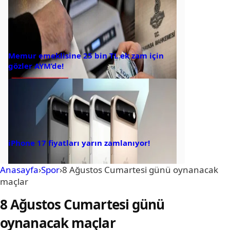
Memur emeklisine 25 bin TL ek zam için
gözler AYM’de!
iPhone 17 fiyatları yarın zamlanıyor!
Anasayfa
›
Spor
›
8 Ağustos Cumartesi günü oynanacak
maçlar
8 Ağustos Cumartesi günü
oynanacak maçlar