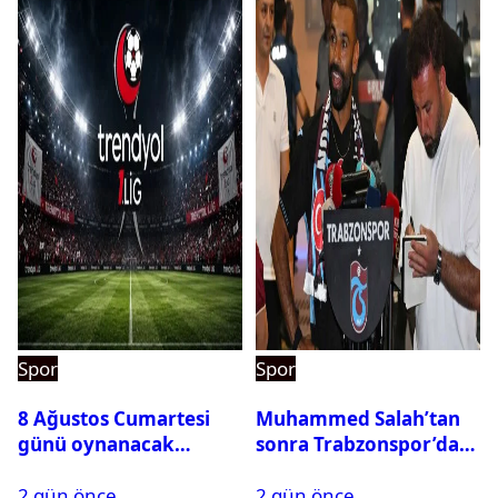
Spor
Spor
8 Ağustos Cumartesi
Muhammed Salah’tan
günü oynanacak
sonra Trabzonspor’dan
maçlar
bir rekor daha
2 gün önce
2 gün önce