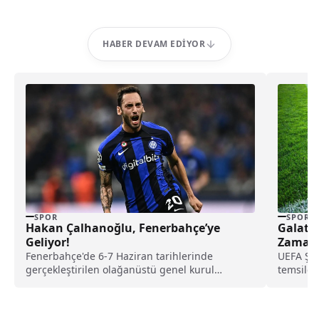
HABER DEVAM EDIYOR
SPOR
SPOR
Hakan Çalhanoğlu, Fenerbahçe’ye
Galata
Geliyor!
Zaman 
Fenerbahçe'de 6-7 Haziran tarihlerinde
UEFA Şam
gerçekleştirilen olağanüstü genel kurul
temsilci
öncesinde başkan adayları arasındaki yarış
Münih’i k
sürerken, başkan adayı Hakan Çalhanoğlu ile
ilgili dikkat çeken bir transfer iddiası gündeme