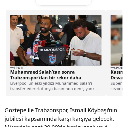
SPOR
SPOR
Muhammed Salah’tan sonra
Kasımpa
Trabzonspor’dan bir rekor daha
Devam 
Liverpool'un eski yıldızı Muhammed Salah'ı
Süper Li
transfer ederek dünya basınında geniş yankı
sezonund
uyandıran Trabzonspor, yeni sezon kombine
Yılmaz’ı
satışlarında 18 bine ulaşarak tarihinin en
yüksek kombine satış rekorunu kırdığını
Göztepe ile Trabzonspor, İsmail Köybaşı’nın
açıkladı.
jübilesi kapsamında karşı karşıya gelecek.