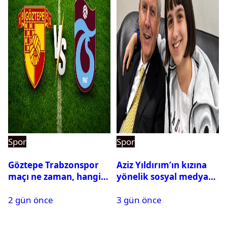
Spor
Spor
Göztepe Trabzonspor
Aziz Yıldırım’ın kızına
maçı ne zaman, hangi
yönelik sosyal medya
kanalda? Salah
paylaşımı yapan şüpheli
2 gün önce
3 gün önce
oynayacak mı?
hakkında karar çıktı