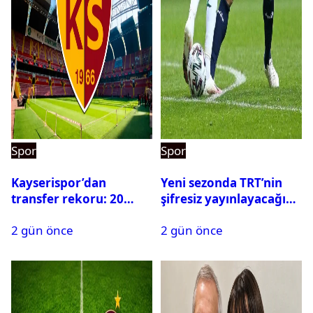
Spor
Spor
Kayserispor’dan
Yeni sezonda TRT’nin
transfer rekoru: 20
şifresiz yayınlayacağı
saatte 15 transfer
maçlar belli oldu
2 gün önce
2 gün önce