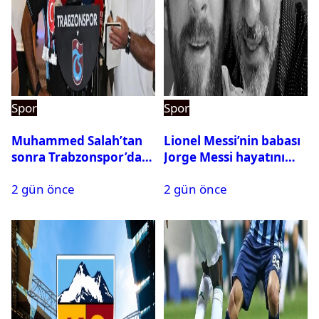
Spor
Spor
Muhammed Salah’tan
Lionel Messi’nin babası
sonra Trabzonspor’dan
Jorge Messi hayatını
bir rekor daha
kaybetti
2 gün önce
2 gün önce