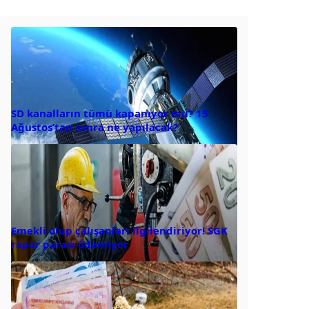
SD kanalların tümü kapanıyor mu? 15
Ağustos’tan sonra ne yapılacak?
Emekli olup çalışanları ilgilendiriyor! SGK
rapor parası ödemiyor