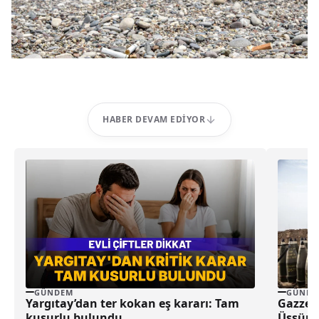
HABER DEVAM EDIYOR
GÜNDEM
GÜNDE
Yargıtay’dan ter kokan eş kararı: Tam
Gazze’d
kusurlu bulundu
Üssüne