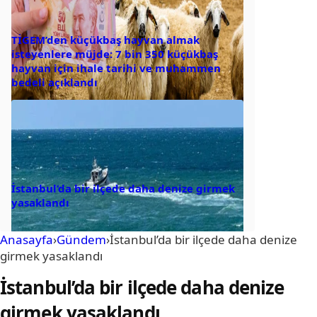
TİGEM’den küçükbaş hayvan almak
isteyenlere müjde: 7 bin 350 küçükbaş
hayvan için ihale tarihi ve muhammen
bedeli açıklandı
İstanbul’da bir ilçede daha denize girmek
yasaklandı
Anasayfa
›
Gündem
›
İstanbul’da bir ilçede daha denize
girmek yasaklandı
İstanbul’da bir ilçede daha denize
girmek yasaklandı