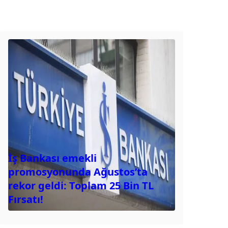
İş Bankası emekli
promosyonunda Ağustos’ta
rekor geldi: Toplam 25 Bin TL
Fırsatı!