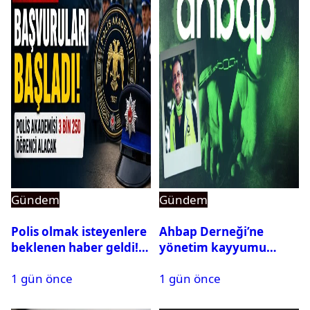
Gündem
Gündem
Polis olmak isteyenlere
Ahbap Derneği’ne
beklenen haber geldi!
yönetim kayyumu
PMYO başvuruları açıldı
atandı: Kapatma davası
1 gün önce
1 gün önce
açıldı