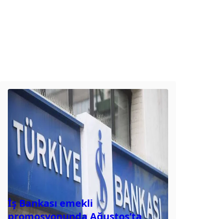
İş Bankası emekli
promosyonunda Ağustos’ta