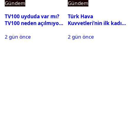
Gündem
Gündem
TV100 uyduda var mı?
Türk Hava
TV100 neden açılmıyor?
Kuvvetleri’nin ilk kadın
generali Özlem
2 gün önce
2 gün önce
Karapınar hakkında
dikkat çeken detay
ortaya çıktı