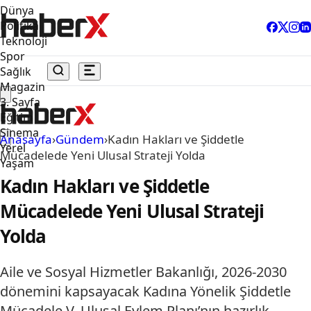
Dünya
Politika
Teknoloji
Spor
Sağlık
Magazin
3. Sayfa
Eğitim
Sinema
Anasayfa
›
Gündem
›
Kadın Hakları ve Şiddetle
Yerel
Mücadelede Yeni Ulusal Strateji Yolda
Yaşam
Kadın Hakları ve Şiddetle
Mücadelede Yeni Ulusal Strateji
Yolda
Aile ve Sosyal Hizmetler Bakanlığı, 2026-2030
dönemini kapsayacak Kadına Yönelik Şiddetle
Mücadele V. Ulusal Eylem Planı’nın hazırlık