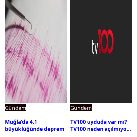
Gündem
Gündem
Muğla’da 4.1
TV100 uyduda var mı?
büyüklüğünde deprem
TV100 neden açılmıyor?