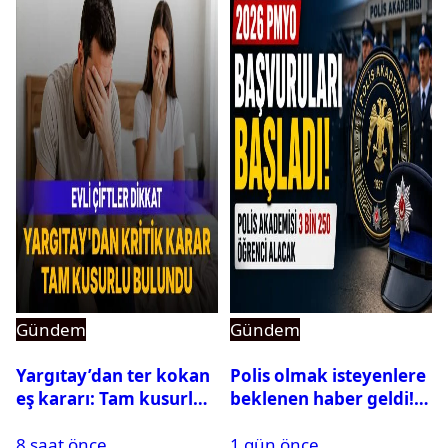
Gündem
Gündem
Yargıtay’dan ter kokan
Polis olmak isteyenlere
eş kararı: Tam kusurlu
beklenen haber geldi!
bulundu
PMYO başvuruları açıldı
8 saat önce
1 gün önce