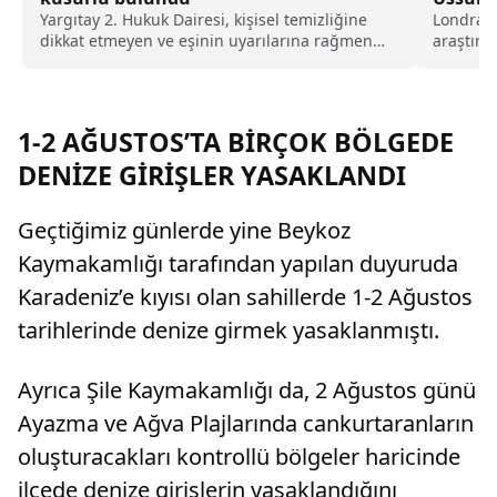
Yargıtay 2. Hukuk Dairesi, kişisel temizliğine
Londra Ü
dikkat etmeyen ve eşinin uyarılarına rağmen
araştırm
duş almayarak sürekli ter kokan kocayı tam
tarafınd
kusurlu buldu. Bu kapsamda çiftin
çalışmada
boşanmasına karar verilirken, kocanın 360 bin
lira tazminat ödemesine karar verildi.
1-2 AĞUSTOS’TA BİRÇOK BÖLGEDE
DENİZE GİRİŞLER YASAKLANDI
Geçtiğimiz günlerde yine Beykoz
Kaymakamlığı tarafından yapılan duyuruda
Karadeniz’e kıyısı olan sahillerde 1-2 Ağustos
tarihlerinde denize girmek yasaklanmıştı.
Ayrıca Şile Kaymakamlığı da, 2 Ağustos günü
Ayazma ve Ağva Plajlarında cankurtaranların
oluşturacakları kontrollü bölgeler haricinde
ilçede denize girişlerin yasaklandığını