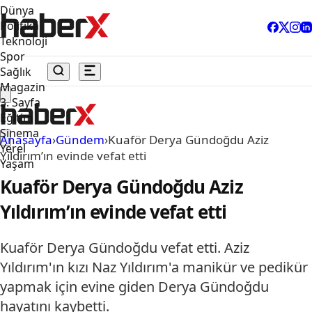
Dünya
Politika
Teknoloji
Spor
Sağlık
Magazin
3. Sayfa
Eğitim
Sinema
Anasayfa
›
Gündem
›
Kuaför Derya Gündoğdu Aziz
Yerel
Yıldırım’ın evinde vefat etti
Yaşam
Kuaför Derya Gündoğdu Aziz
Yıldırım’ın evinde vefat etti
Kuaför Derya Gündoğdu vefat etti. Aziz
Yıldırım'ın kızı Naz Yıldırım'a manikür ve pedikür
yapmak için evine giden Derya Gündoğdu
hayatını kaybetti.