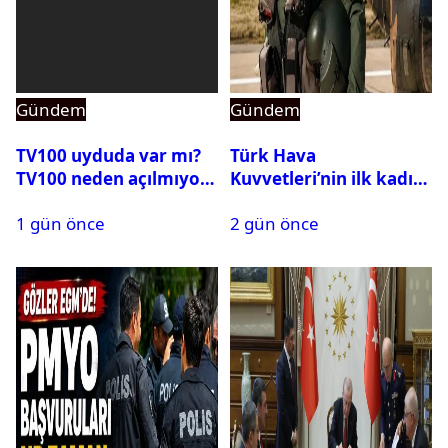
Gündem
Gündem
TV100 uyduda var mı?
Türk Hava
TV100 neden açılmıyor?
Kuvvetleri’nin ilk kadın
generali Özlem
1 gün önce
2 gün önce
Karapınar hakkında
dikkat çeken detay
ortaya çıktı