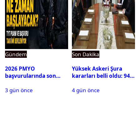
Gündem
Son Dakika
2026 PMYO
Yüksek Askeri Şura
başvurularında son
kararları belli oldu: 94
durum ne?
isim terfi etti
3 gün önce
4 gün önce