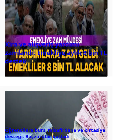
Kira ve alışveriş yardımı
zamlandı: Emekliye aylık 8 bin TL
destek
Öğrencilere burs, misafirhane ve kırtasiye
desteği: Başvurular başladı