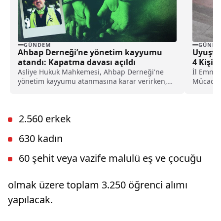
GÜNDEM
GÜNDE
Ahbap Derneği’ne yönetim kayyumu
Uyuştu
atandı: Kapatma davası açıldı
4 Kişid
Asliye Hukuk Mahkemesi, Ahbap Derneği'ne
İl Emniy
yönetim kayyumu atanmasına karar verirken,
Mücadele
İstanbul Cumhuriyet Başsavcılığı ise, derneğin
merkezin
kapatılması için Asliye Hukuk Mahkemesi'ne
dava açtı.
2.560 erkek
630 kadın
60 şehit veya vazife malulü eş ve çocuğu
olmak üzere toplam 3.250 öğrenci alımı
yapılacak.