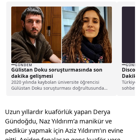
GÜNDEM
GÜNDE
Gülistan Doku soruşturmasında son
Discord
dakika gelişmesi
Dakika
2020 yılında kaybolan üniversite öğrencisi
Türkiye’
Gülüstan Doku soruşturması doğrultusunda
sohbetler
firari şüpheli Umut Altaş, ABD'de ilk defa ilk kez
tehditler 
hakim karşısına çıktı.
Uzun yıllardır kuaförlük yapan Derya
Gündoğdu, Naz Yıldırım’a manikür ve
pedikür yapmak için Aziz Yıldırım’ın evine
gitti. Aniden fenalaşan genç kuaför, yere