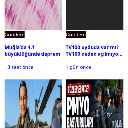
Gündem
Gündem
Muğla’da 4.1
TV100 uyduda var mı?
büyüklüğünde deprem
TV100 neden açılmıyor?
13 saat önce
1 gün önce