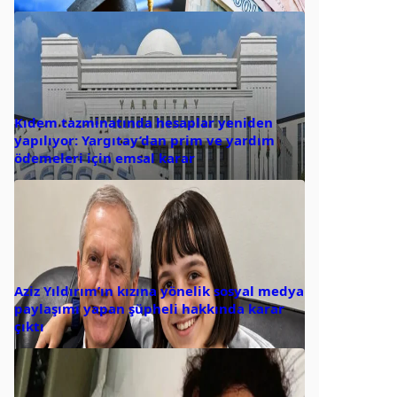
Kıdem tazminatında hesaplar yeniden
yapılıyor: Yargıtay’dan prim ve yardım
ödemeleri için emsal karar
Aziz Yıldırım’ın kızına yönelik sosyal medya
paylaşımı yapan şüpheli hakkında karar
çıktı