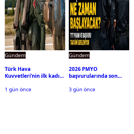
Gündem
Gündem
Türk Hava
2026 PMYO
Kuvvetleri’nin ilk kadın
başvurularında son
generali Özlem
durum ne?
1 gün önce
3 gün önce
Karapınar hakkında
dikkat çeken detay
ortaya çıktı