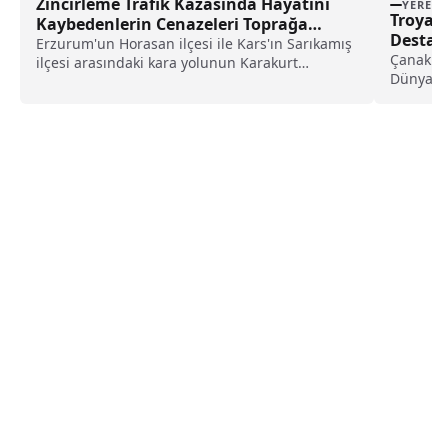
Zincirleme Trafik Kazasında Hayatını
YEREL
Troya 
Kaybedenlerin Cenazeleri Toprağa
Destanı
Verildi
Erzurum'un Horasan ilçesi ile Kars'ın Sarıkamış
Çanakkal
ilçesi arasındaki kara yolunun Karakurt
Dünya Şi
mevkisinde dün iki...
etkinlik
Savaşı'n
Müzesi M
UNESCO .