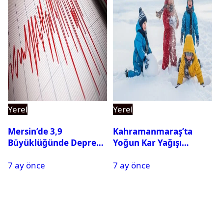
Yerel
Yerel
Mersin’de 3,9
Kahramanmaraş’ta
Büyüklüğünde Deprem
Yoğun Kar Yağışı
Oldu
Nedeniyle Okullar Yarın
7 ay önce
7 ay önce
Tatil