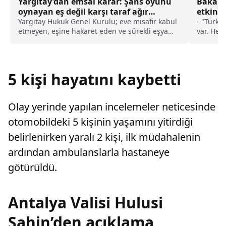
Yargıtay’dan emsal karar: Şans oyunu
Bakan 
oynayan eş değil karşı taraf ağır
etkinli
kusurlu sayıldı
Yargıtay Hukuk Genel Kurulu; eve misafir kabul
- "Türki
etmeyen, eşine hakaret eden ve sürekli eşya
var. Hem
değiştirerek masraf çıkaran kadını ağır kusurlu
beklenti
sayarak, kadının eşine tazminat ödemesine
ister fin
karar verdi.
karar alı
yer. Zor
5 kişi hayatını kaybetti
geriye d
Programı
gidiyor v
Olay yerinde yapılan incelemeler neticesinde
büyük yat
yollar, 
otomobildeki 5 kişinin yaşamını yitirdiği
yapacak b
belirlenirken yaralı 2 kişi, ilk müdahalenin
güvenebi
yönümü
ardından ambulanslarla hastaneye
götürüldü.
Antalya Valisi Hulusi
Şahin’den açıklama