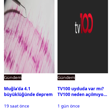
Gündem
Gündem
Muğla’da 4.1
TV100 uyduda var mı?
büyüklüğünde deprem
TV100 neden açılmıyor?
19 saat önce
1 gün önce