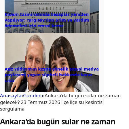
Kıdem tazminatında hesaplar yeniden
yapılıyor: Yargıtay’dan prim ve yardım
ödemeleri için emsal karar
Aziz Yıldırım’ın kızına yönelik sosyal medya
paylaşımı yapan şüpheli hakkında karar
çıktı
Anasayfa
›
Gündem
›
Ankara’da bugün sular ne zaman
gelecek? 23 Temmuz 2026 ilçe ilçe su kesintisi
sorgulama
Ankara’da bugün sular ne zaman