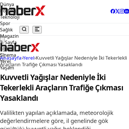
Dünya
Politika
Teknoloji
Spor
Sağlık
Magazin
3. Sayfa
Eğitim
Sinema
Anasayfa
›
Yerel
›
Kuvvetli Yağışlar Nedeniyle İki Tekerlekli
Yerel
Araçların Trafiğe Çıkması Yasaklandı
Yaşam
Kuvvetli Yağışlar Nedeniyle İki
Tekerlekli Araçların Trafiğe Çıkması
Yasaklandı
Valilikten yapılan açıklamada, meteorolojik
değerlendirmelere göre, il genelinde gök
gürültülü kuvvetli yağış beklendiği