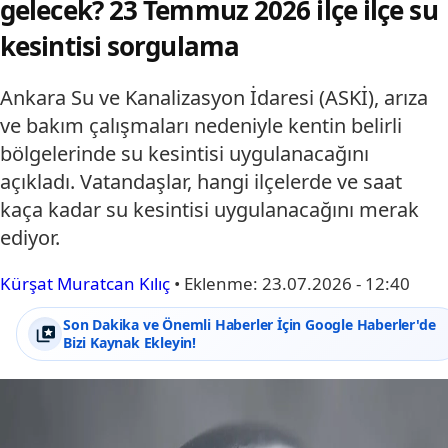
gelecek? 23 Temmuz 2026 ilçe ilçe su
kesintisi sorgulama
Ankara Su ve Kanalizasyon İdaresi (ASKİ), arıza
ve bakım çalışmaları nedeniyle kentin belirli
bölgelerinde su kesintisi uygulanacağını
açıkladı. Vatandaşlar, hangi ilçelerde ve saat
kaça kadar su kesintisi uygulanacağını merak
ediyor.
Kürşat Muratcan Kılıç
•
Eklenme:
23.07.2026 - 12:40
Son Dakika ve Önemli Haberler İçin Google Haberler'de
Bizi Kaynak Ekleyin!