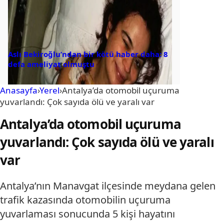
Aslı Bekiroğlu’ndan bir kötü haber daha: 8
defa ameliyat olmuştu
Anasayfa
›
Yerel
›
Antalya’da otomobil uçuruma
yuvarlandı: Çok sayıda ölü ve yaralı var
Antalya’da otomobil uçuruma
yuvarlandı: Çok sayıda ölü ve yaralı
var
Antalya’nın Manavgat ilçesinde meydana gelen
trafik kazasında otomobilin uçuruma
yuvarlaması sonucunda 5 kişi hayatını