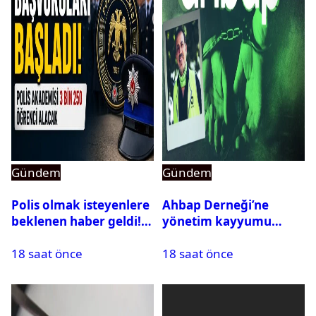
Gündem
Gündem
Polis olmak isteyenlere
Ahbap Derneği’ne
beklenen haber geldi!
yönetim kayyumu
PMYO başvuruları açıldı
atandı: Kapatma davası
18 saat önce
18 saat önce
açıldı