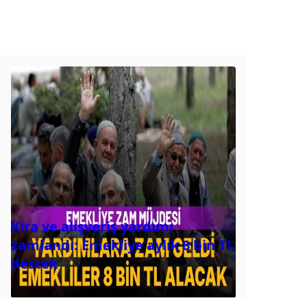
Kira ve alışveriş yardımı
zamlandı: Emekliye aylık 8 bin TL
destek