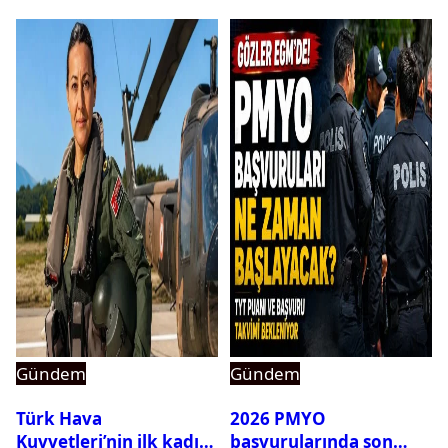
Gündem
Gündem
Türk Hava
2026 PMYO
Kuvvetleri’nin ilk kadın
başvurularında son