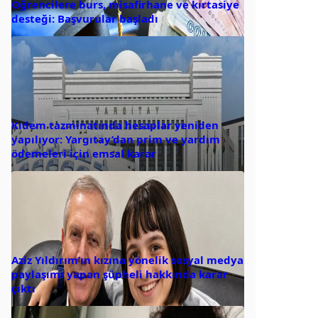
Öğrencilere burs, misafirhane ve kırtasiye
desteği: Başvurular başladı
Kıdem tazminatında hesaplar yeniden
yapılıyor: Yargıtay’dan prim ve yardım
ödemeleri için emsal karar
Aziz Yıldırım’ın kızına yönelik sosyal medya
paylaşımı yapan şüpheli hakkında karar
çıktı