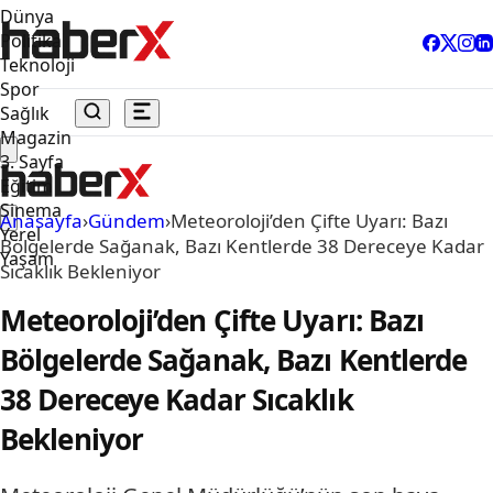
Dünya
Politika
Teknoloji
Spor
Sağlık
Magazin
3. Sayfa
Eğitim
Sinema
Anasayfa
›
Gündem
›
Meteoroloji’den Çifte Uyarı: Bazı
Yerel
Bölgelerde Sağanak, Bazı Kentlerde 38 Dereceye Kadar
Yaşam
Sıcaklık Bekleniyor
Meteoroloji’den Çifte Uyarı: Bazı
Bölgelerde Sağanak, Bazı Kentlerde
38 Dereceye Kadar Sıcaklık
Bekleniyor