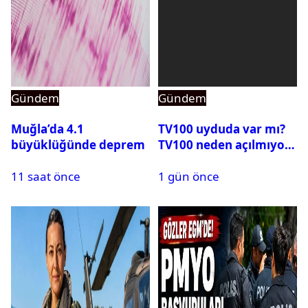
Gündem
Gündem
Muğla’da 4.1
TV100 uyduda var mı?
büyüklüğünde deprem
TV100 neden açılmıyor?
11 saat önce
1 gün önce