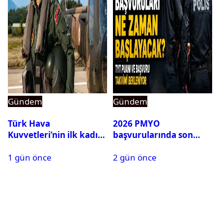
Gündem
Gündem
Türk Hava
2026 PMYO
Kuvvetleri’nin ilk kadın
başvurularında son
generali Özlem
durum ne?
1 gün önce
2 gün önce
Karapınar hakkında
dikkat çeken detay
ortaya çıktı