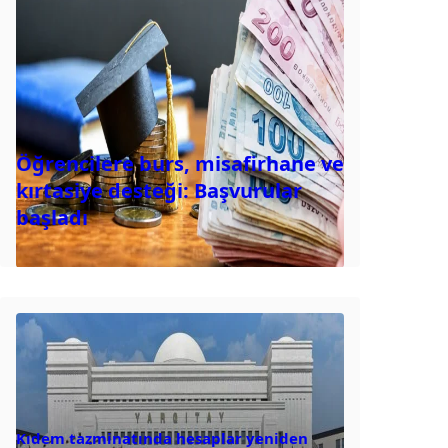
Öğrencilere burs, misafirhane ve
kırtasiye desteği: Başvurular
başladı
Kıdem tazminatında hesaplar yeniden