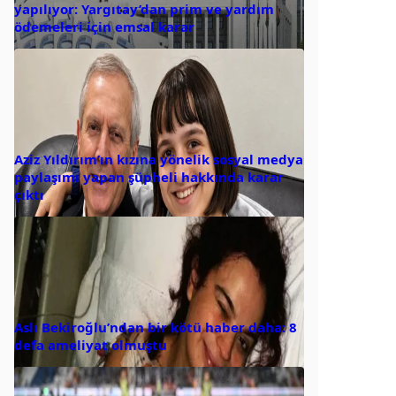
yapılıyor: Yargıtay’dan prim ve yardım
ödemeleri için emsal karar
Aziz Yıldırım’ın kızına yönelik sosyal medya
paylaşımı yapan şüpheli hakkında karar
çıktı
Aslı Bekiroğlu’ndan bir kötü haber daha: 8
defa ameliyat olmuştu