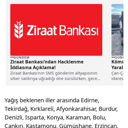
GÜNDEM
GÜNDE
Ziraat Bankası’ndan Hacklenme
Kömür 
İddiasına Açıklama!
Yarala
Ziraat Bankası'nın SMS gönderim altyapısının
Çan-Çana
siber saldırıya uğradığı öne sürülürken, gece
idaresin
yarısı binlerce müşteriye peş peşe giden "1
Santral 
milyon TL'lik harcama onay kodları" vatandaşlar
arasında büyük panik yaratmıştı. Ziraat Bankası
Yağış beklenen iller arasında Edirne,
konuyla ilgili olarak resmi açıklama yaptı.
Tekirdağ, Kırklareli, Afyonkarahisar, Burdur,
Denizli, Isparta, Konya, Karaman, Bolu,
Çankırı, Kastamonu, Gümüşhane, Erzincan,