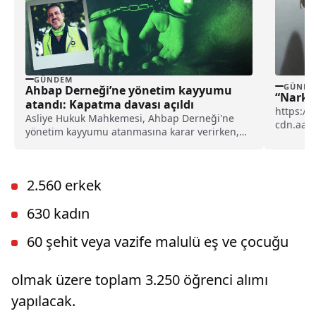
GÜNDEM
GÜNDE
Ahbap Derneği’ne yönetim kayyumu
“Narko
atandı: Kapatma davası açıldı
https://
Asliye Hukuk Mahkemesi, Ahbap Derneği'ne
cdn.aa.
yönetim kayyumu atanmasına karar verirken,
İl Janda
İstanbul Cumhuriyet Başsavcılığı ise, derneğin
merkezi.
kapatılması için Asliye Hukuk Mahkemesi'ne
dava açtı.
2.560 erkek
630 kadın
60 şehit veya vazife malulü eş ve çocuğu
olmak üzere toplam 3.250 öğrenci alımı
yapılacak.