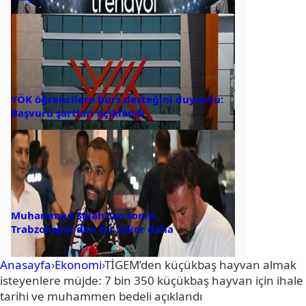
YÖK öğrencilere burs desteğini duyurdu:
Başvuru şartları açıklandı
Muhammed Salah’tan sonra
Trabzonspor’dan bir rekor daha
Anasayfa
›
Ekonomi
›
TİGEM’den küçükbaş hayvan almak
isteyenlere müjde: 7 bin 350 küçükbaş hayvan için ihale
tarihi ve muhammen bedeli açıklandı