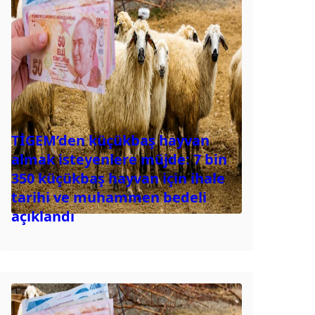
TİGEM’den küçükbaş hayvan
almak isteyenlere müjde: 7 bin
350 küçükbaş hayvan için ihale
tarihi ve muhammen bedeli
açıklandı