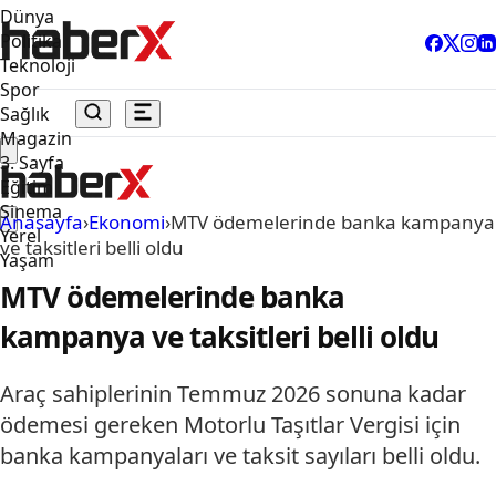
Dünya
Politika
Teknoloji
Spor
Sağlık
Magazin
3. Sayfa
Eğitim
Sinema
Anasayfa
›
Ekonomi
›
MTV ödemelerinde banka kampanya
Yerel
ve taksitleri belli oldu
Yaşam
MTV ödemelerinde banka
kampanya ve taksitleri belli oldu
Araç sahiplerinin Temmuz 2026 sonuna kadar
ödemesi gereken Motorlu Taşıtlar Vergisi için
banka kampanyaları ve taksit sayıları belli oldu.