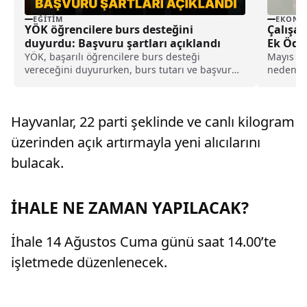
EĞITIM
EKONO
YÖK öğrencilere burs desteğini
Çalışan
duyurdu: Başvuru şartları açıklandı
Ek Öde
YÖK, başarılı öğrencilere burs desteği
Mayıs ay
vereceğini duyururken, burs tutarı ve başvuru
nedeniyl
şartları da belli oldu.
kapsamın
ücreti ya
bin 100 
Hayvanlar, 22 parti şeklinde ve canlı kilogram
üzerinden açık artırmayla yeni alıcılarını
bulacak.
İHALE NE ZAMAN YAPILACAK?
İhale 14 Ağustos Cuma günü saat 14.00’te
işletmede düzenlenecek.