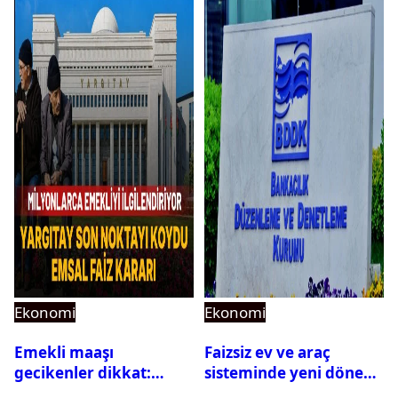
açıklandı
Ekonomi
Ekonomi
Emekli maaşı
Faizsiz ev ve araç
gecikenler dikkat:
sisteminde yeni dönem:
Yargıtay’dan emekli
BDDK limitleri