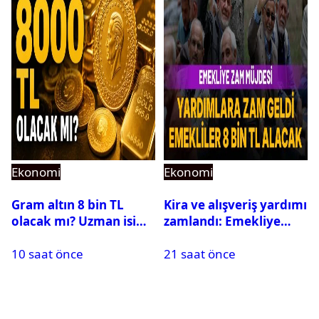
Ekonomi
Ekonomi
Gram altın 8 bin TL
Kira ve alışveriş yardımı
olacak mı? Uzman isim
zamlandı: Emekliye
yıl sonu hedefini
aylık 8 bin TL destek
10 saat önce
21 saat önce
açıkladı