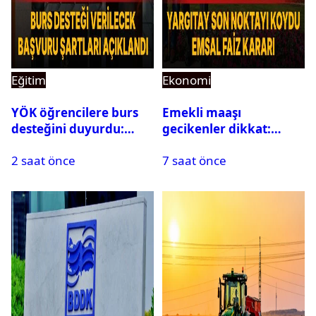
Eğitim
Ekonomi
YÖK öğrencilere burs
Emekli maaşı
desteğini duyurdu:
gecikenler dikkat:
Başvuru şartları
Yargıtay’dan emekli
2 saat önce
7 saat önce
açıklandı
maaşı için emsal faiz
kararı