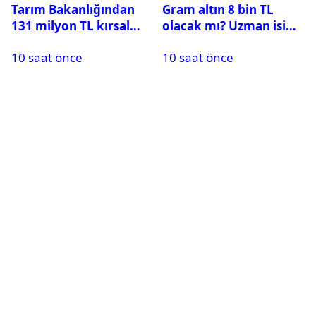
Tarım Bakanlığından
Gram altın 8 bin TL
131 milyon TL kırsal
olacak mı? Uzman isim
kalkınma desteği:
yıl sonu hedefini
10 saat önce
10 saat önce
Toplam 688 milyon TL
açıkladı
ödendi