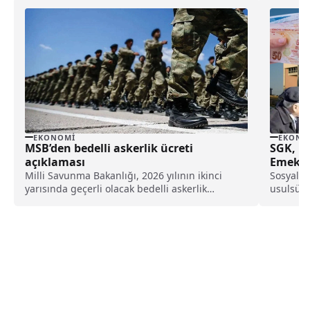
EKONOMI
EKONO
MSB’den bedelli askerlik ücreti
SGK, B
açıklaması
Emeklin
Milli Savunma Bakanlığı, 2026 yılının ikinci
Sosyal G
yarısında geçerli olacak bedelli askerlik
usulsüz 
ücretine ilişkin açıklama yaptı.
yasa dış
kişilerin
bugüne k
faiziyle 