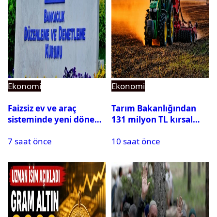
Ekonomi
Ekonomi
Faizsiz ev ve araç
Tarım Bakanlığından
sisteminde yeni dönem:
131 milyon TL kırsal
BDDK limitleri
kalkınma desteği:
7 saat önce
10 saat önce
değiştirdi
Toplam 688 milyon TL
ödendi