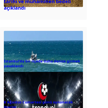
tarihi ve muhammen bedeli
açıklandı
İstanbul’da bir ilçede daha denize girmek
yasaklandı
8 Ağustos Cumartesi günü oynanacak
maçlar