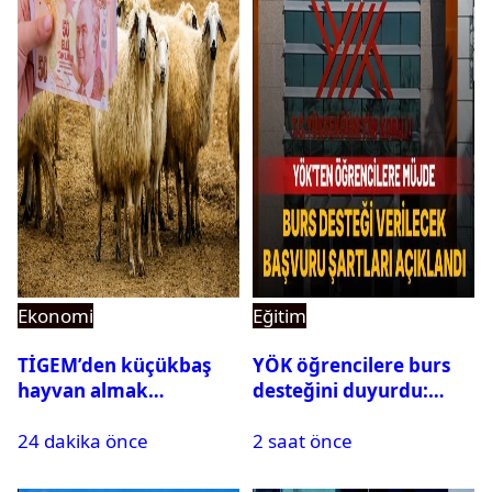
Ekonomi
Eğitim
TİGEM’den küçükbaş
YÖK öğrencilere burs
hayvan almak
desteğini duyurdu:
isteyenlere müjde: 7 bin
Başvuru şartları
24 dakika önce
2 saat önce
350 küçükbaş hayvan
açıklandı
için ihale tarihi ve
muhammen bedeli