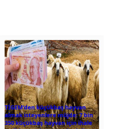
TİGEM’den küçükbaş hayvan
almak isteyenlere müjde: 7 bin
350 küçükbaş hayvan için ihale