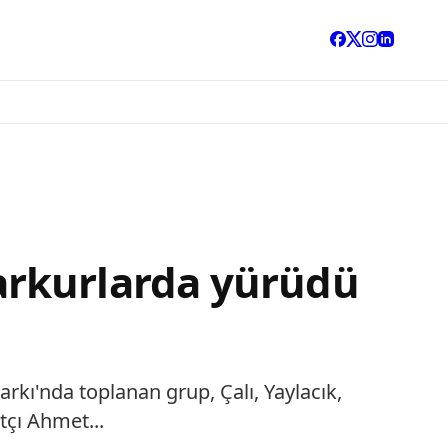
arkurlarda yürüdü
rkı'nda toplanan grup, Çalı, Yaylacık,
çı Ahmet...