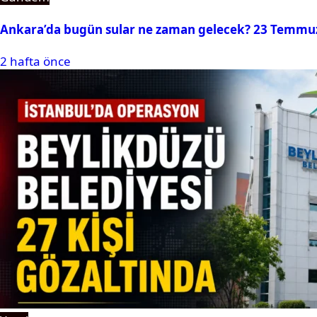
Ankara’da bugün sular ne zaman gelecek? 23 Temmuz 2
2 hafta önce