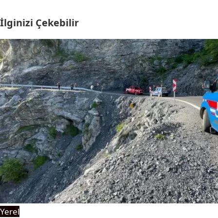
İlginizi Çekebilir
Yerel