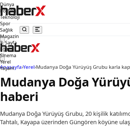
Dünya
Politika
Teknoloji
Spor
Sağlık
Magazin
3. Sayfa
Eğitim
Sinema
Yerel
Anasayfa
›
Yerel
›
Mudanya Doğa Yürüyüş Grubu karla kapl
Yaşam
Mudanya Doğa Yürüyüş
haberi
Mudanya Doğa Yürüyüş Grubu, 20 kişilik katılımcı
Tahtalı, Kayapa üzerinden Güngören köyüne ulaşt