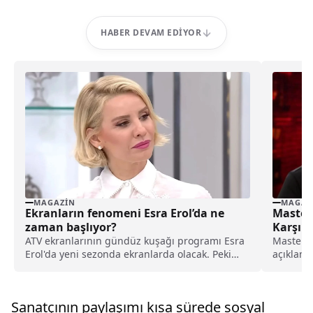
HABER DEVAM EDIYOR
MAGAZIN
MAGAZ
Ekranların fenomeni Esra Erol’da ne
MasterC
zaman başlıyor?
Karşı K
ATV ekranlarının gündüz kuşağı programı Esra
MasterCh
Erol'da yeni sezonda ekranlarda olacak. Peki
açıklama
Esra Erol’da ne zaman başlayacak? Yeni sezon
MasterCh
ne zaman?
Sanatçının paylaşımı kısa sürede sosyal