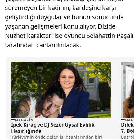
süremeyen bir kadının, kardeşine karşı
geliştirdiği duygular ve bunun sonucunda
yaşanan gelişmeleri konu alıyor. Dizide
Nüzhet karakteri ise oyuncu Selahattin Paşalı
tarafından canlandırılacak.
MAGAZIN
MAGAZ
İpek Kıraç ve DJ Sezer Uysal Evlilik
Dilek T
Hazırlığında
7. Böl
Türkiye'nin önde gelen iş insanlarından biri
Başrolle