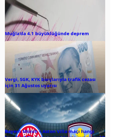
Muğla’da 4.1 büyüklüğünde deprem
Vergi, SGK, KYK borçlarıyla trafik cezası
için 31 Ağustos uyarısı
Bayern Münih – Aston Villa maçı hangi