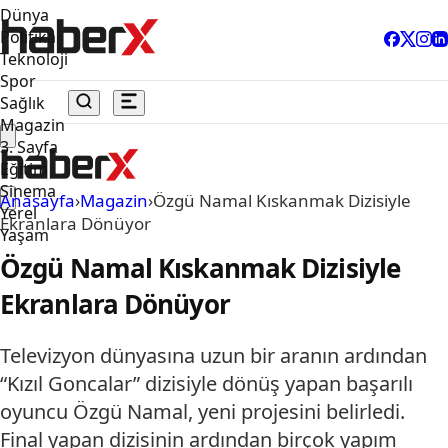
Dünya
Politika
Teknoloji
Spor
Sağlık
Magazin
3. Sayfa
Eğitim
Sinema
Anasayfa
›
Magazin
›
Özgü Namal Kıskanmak Dizisiyle
Yerel
Ekranlara Dönüyor
Yaşam
Özgü Namal Kıskanmak Dizisiyle
Ekranlara Dönüyor
Televizyon dünyasına uzun bir aranın ardından
“Kızıl Goncalar” dizisiyle dönüş yapan başarılı
oyuncu Özgü Namal, yeni projesini belirledi.
Final yapan dizisinin ardından birçok yapım