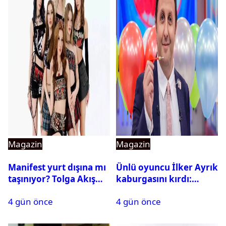
Magazin
Magazin
Manifest yurt dışına mı
Ünlü oyuncu İlker Ayrık
taşınıyor? Tolga Akış
kaburgasını kırdı:
son noktayı koydu
Sağlık durumu nasıl?
4 gün önce
4 gün önce