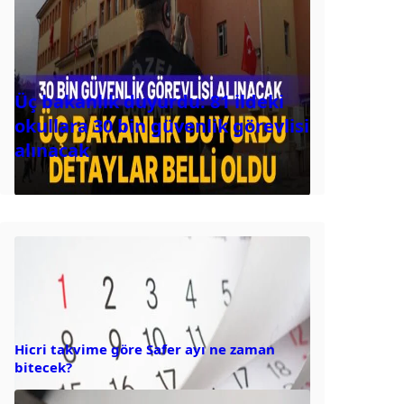
Üç bakanlık duyurdu: 81 ildeki
okullara 30 bin güvenlik görevlisi
alınacak
Hicri takvime göre Safer ayı ne zaman
bitecek?