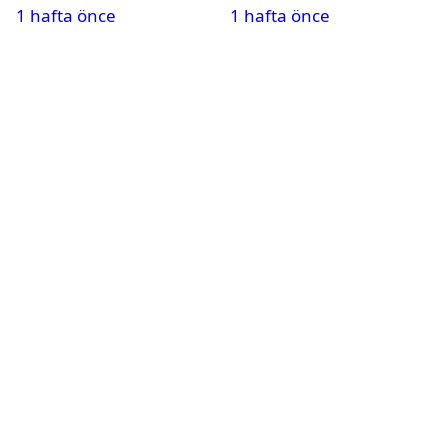
1 hafta önce
1 hafta önce
Ailece Yunanistan
rekortmeni dizide
tatiline gittiler