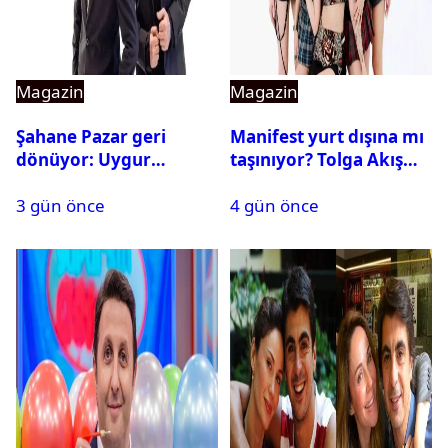
Magazin
Magazin
Şahane Pazar geri
Manifest yurt dışına mı
dönüyor: Uygur
taşınıyor? Tolga Akış
kardeşlerden beklenen
son noktayı koydu
3 gün önce
4 gün önce
açıklama geldi