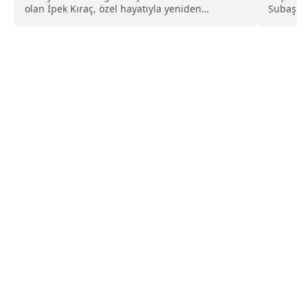
olan İpek Kıraç, özel hayatıyla yeniden
Subaşı’n
gündeme geldi....
Kanal D 