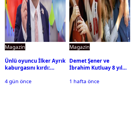
Magazin
Magazin
Ünlü oyuncu İlker Ayrık
Demet Şener ve
kaburgasını kırdı:
İbrahim Kutluay 8 yıl
Sağlık durumu nasıl?
sonra bir araya geldi:
4 gün önce
1 hafta önce
Ailece Yunanistan
tatiline gittiler