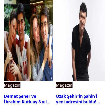
Magazin
Magazin
Demet Şener ve
Uzak Şehir’in Şahin’i
İbrahim Kutluay 8 yıl
yeni adresini buldu!
sonra bir araya geldi:
Alper Çankaya reyting