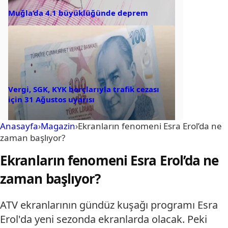
Muğla’da 4.1 büyüklüğünde deprem
Vergi, SGK, KYK borçlarıyla trafik cezası
için 31 Ağustos uyarısı
Anasayfa
›
Magazin
›
Ekranların fenomeni Esra Erol’da ne
zaman başlıyor?
Ekranların fenomeni Esra Erol’da ne
zaman başlıyor?
ATV ekranlarının gündüz kuşağı programı Esra
Erol'da yeni sezonda ekranlarda olacak. Peki