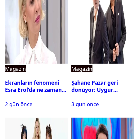
Magazin
Magazin
Ekranların fenomeni
Şahane Pazar geri
Esra Erol’da ne zaman
dönüyor: Uygur
başlıyor?
kardeşlerden beklenen
2 gün önce
3 gün önce
açıklama geldi