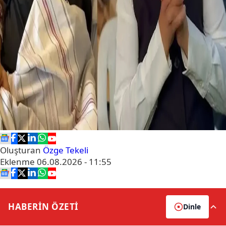
Oluşturan
Özge Tekeli
Eklenme
06.08.2026 - 11:55
HABERİN
ÖZETİ
Dinle