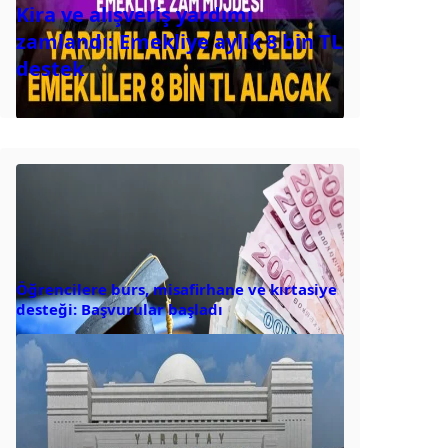
Kira ve alışveriş yardımı
zamlandı: Emekliye aylık 8 bin TL
destek
Öğrencilere burs, misafirhane ve kırtasiye
desteği: Başvurular başladı