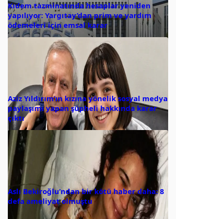
Kıdem tazminatında hesaplar yeniden
yapılıyor: Yargıtay’dan prim ve yardım
ödemeleri için emsal karar
Aziz Yıldırım’ın kızına yönelik sosyal medya
paylaşımı yapan şüpheli hakkında karar
çıktı
Aslı Bekiroğlu’ndan bir kötü haber daha: 8
defa ameliyat olmuştu