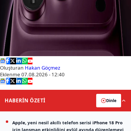
Oluşturan
Hakan Göçmez
Eklenme
07.08.2026 - 12:40
HABERİN
ÖZETİ
Dinle
Apple
, yeni nesil akıllı telefon serisi
iPhone 18 Pro
için lansman etkinliğini eylül ayında düzenlemeyi