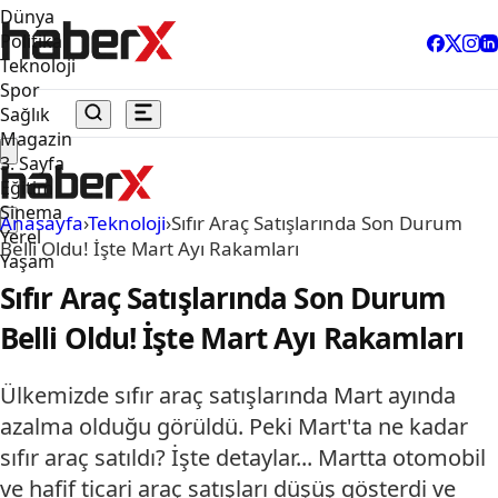
Dünya
Politika
Teknoloji
Spor
Sağlık
Magazin
3. Sayfa
Eğitim
Sinema
Anasayfa
›
Teknoloji
›
Sıfır Araç Satışlarında Son Durum
Yerel
Belli Oldu! İşte Mart Ayı Rakamları
Yaşam
Sıfır Araç Satışlarında Son Durum
Belli Oldu! İşte Mart Ayı Rakamları
Ülkemizde sıfır araç satışlarında Mart ayında
azalma olduğu görüldü. Peki Mart'ta ne kadar
sıfır araç satıldı? İşte detaylar... Martta otomobil
ve hafif ticari araç satışları düşüş gösterdi ve