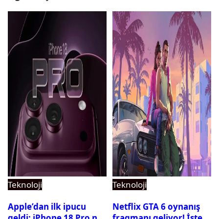
Teknoloji
Teknoloji
Apple’dan ilk ipucu
Netflix GTA 6 oynanış
geldi: iPhone 18 Pro ne
fragmanı geliyor! İşte