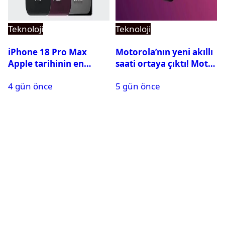
Teknoloji
Teknoloji
iPhone 18 Pro Max
Motorola’nın yeni akıllı
Apple tarihinin en
saati ortaya çıktı! Moto
pahalı iPhone’u olabilir
Watch Ultra ilk kez
4 gün önce
5 gün önce
görüntülendi