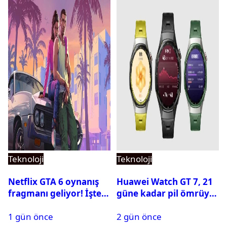
Teknoloji
Teknoloji
Netflix GTA 6 oynanış
Huawei Watch GT 7, 21
fragmanı geliyor! İşte
güne kadar pil ömrüyle
yayın tarihi
geliyor
1 gün önce
2 gün önce