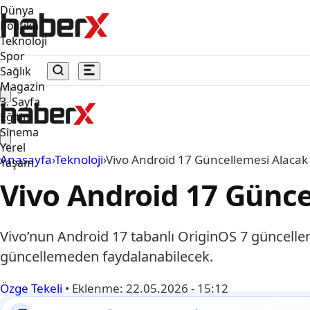
Dünya
Politika
Teknoloji
Spor
Sağlık
Magazin
3. Sayfa
Eğitim
Sinema
Yerel
Anasayfa
›
Teknoloji
›
Vivo Android 17 Güncellemesi Alacak 
Yaşam
Vivo Android 17 Günce
Vivo’nun Android 17 tabanlı OriginOS 7 güncelleme
güncellemeden faydalanabilecek.
Özge Tekeli
•
Eklenme:
22.05.2026 - 15:12