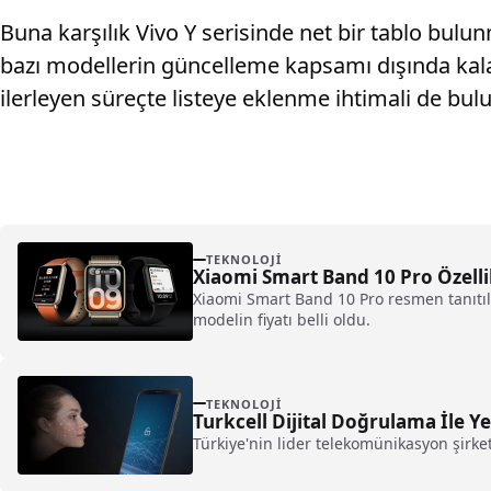
Buna karşılık Vivo Y serisinde net bir tablo bulu
bazı modellerin güncelleme kapsamı dışında kal
ilerleyen süreçte listeye eklenme ihtimali de bul
TEKNOLOJI
Xiaomi Smart Band 10 Pro Özellik
Xiaomi Smart Band 10 Pro resmen tanıtıl
modelin fiyatı belli oldu.
TEKNOLOJI
Turkcell Dijital Doğrulama İle Y
Türkiye'nin lider telekomünikasyon şirketi