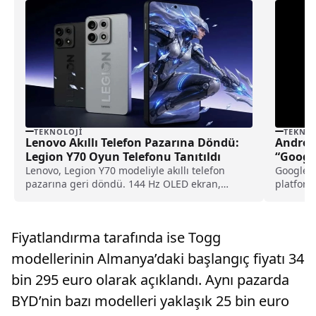
TEKNOLOJI
TEKNOL
Lenovo Akıllı Telefon Pazarına Döndü:
Androi
Legion Y70 Oyun Telefonu Tanıtıldı
“Google
Lenovo, Legion Y70 modeliyle akıllı telefon
Google, 
pazarına geri döndü. 144 Hz OLED ekran,
platform
Snapdragon 8 Gen 5 işlemci ve 8.000 mAh
Android’
batarya özellikleri açıklandı.
destekli 
entegras
Fiyatlandırma tarafında ise Togg
sunacak
modellerinin Almanya’daki başlangıç fiyatı 34
bin 295 euro olarak açıklandı. Aynı pazarda
BYD’nin bazı modelleri yaklaşık 25 bin euro