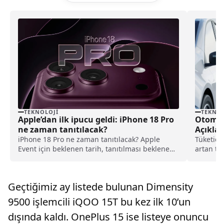
TEKNOLOJI
TEKNOL
Apple’dan ilk ipucu geldi: iPhone 18 Pro
Otomoti
ne zaman tanıtılacak?
Açıklan
Kaldı
iPhone 18 Pro ne zaman tanıtılacak? Apple
Tüketici 
Event için beklenen tarih, tanıtılması beklenen
artan te
ürünler ve son gelişmeler haberimizde.
markalar
değişikli
Geçtiğimiz ay listede bulunan Dimensity
9500 işlemcili iQOO 15T bu kez ilk 10’un
dışında kaldı. OnePlus 15 ise listeye onuncu