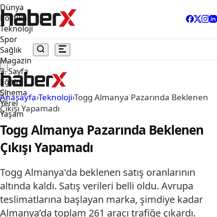
Dünya
Politika
Teknoloji
Spor
Sağlık
Magazin
3. Sayfa
Eğitim
Sinema
Anasayfa
›
Teknoloji
›
Togg Almanya Pazarında Beklenen
Yerel
Çıkışı Yapamadı
Yaşam
Togg Almanya Pazarında Beklenen
Çıkışı Yapamadı
Togg Almanya'da beklenen satış oranlarının
altında kaldı. Satış verileri belli oldu. Avrupa
teslimatlarına başlayan marka, şimdiye kadar
Almanya’da toplam 261 aracı trafiğe çıkardı.