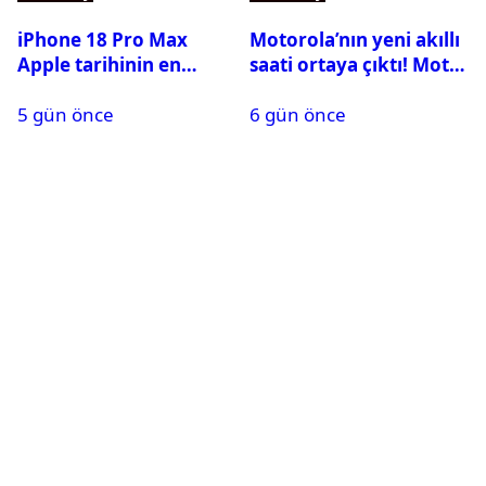
iPhone 18 Pro Max
Motorola’nın yeni akıllı
Apple tarihinin en
saati ortaya çıktı! Moto
pahalı iPhone’u olabilir
Watch Ultra ilk kez
5 gün önce
6 gün önce
görüntülendi