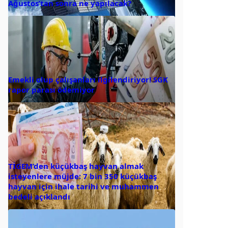
Ağustos’tan sonra ne yapılacak?
Emekli olup çalışanları ilgilendiriyor! SGK
rapor parası ödemiyor
TİGEM’den küçükbaş hayvan almak
isteyenlere müjde: 7 bin 350 küçükbaş
hayvan için ihale tarihi ve muhammen
bedeli açıklandı