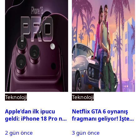
Teknoloji
Teknoloji
Apple’dan ilk ipucu
Netflix GTA 6 oynanış
geldi: iPhone 18 Pro ne
fragmanı geliyor! İşte
zaman tanıtılacak?
yayın tarihi
2 gün önce
3 gün önce