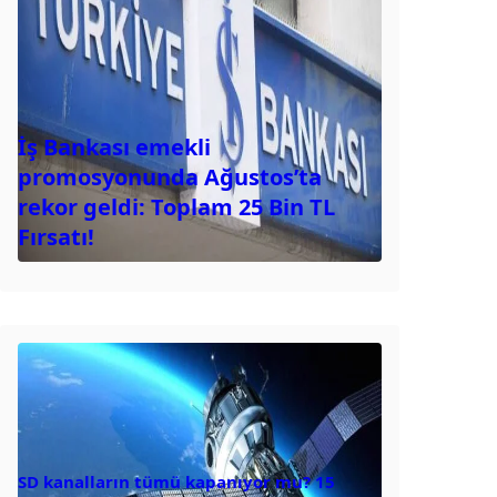
İş Bankası emekli
promosyonunda Ağustos’ta
rekor geldi: Toplam 25 Bin TL
Fırsatı!
SD kanalların tümü kapanıyor mu? 15