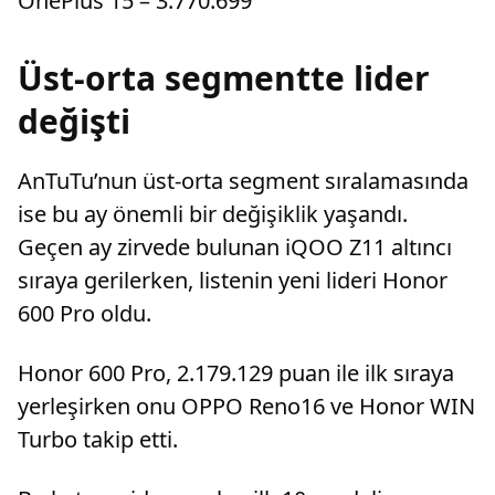
OnePlus 15 – 3.770.699
Üst-orta segmentte lider
değişti
AnTuTu’nun üst-orta segment sıralamasında
ise bu ay önemli bir değişiklik yaşandı.
Geçen ay zirvede bulunan iQOO Z11 altıncı
sıraya gerilerken, listenin yeni lideri Honor
600 Pro oldu.
Honor 600 Pro, 2.179.129 puan ile ilk sıraya
yerleşirken onu OPPO Reno16 ve Honor WIN
Turbo takip etti.