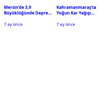
Mersin’de 3,9
Kahramanmaraş’ta
Büyüklüğünde Deprem
Yoğun Kar Yağışı
Oldu
Nedeniyle Okullar Yarın
7 ay önce
7 ay önce
Tatil