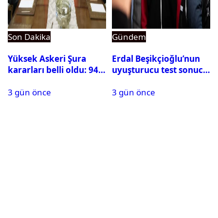
Son Dakika
Gündem
Yüksek Askeri Şura
Erdal Beşikçioğlu’nun
kararları belli oldu: 94
uyuşturucu test sonucu
isim terfi etti
belli oldu
3 gün önce
3 gün önce