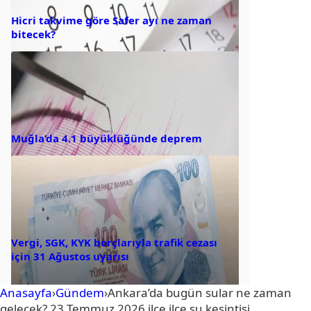
Hicri takvime göre Safer ayı ne zaman
bitecek?
Muğla’da 4.1 büyüklüğünde deprem
Vergi, SGK, KYK borçlarıyla trafik cezası
için 31 Ağustos uyarısı
Anasayfa
›
Gündem
›
Ankara’da bugün sular ne zaman
gelecek? 23 Temmuz 2026 ilçe ilçe su kesintisi