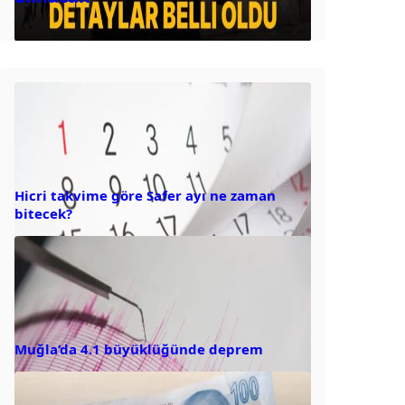
Hicri takvime göre Safer ayı ne zaman
bitecek?
Muğla’da 4.1 büyüklüğünde deprem