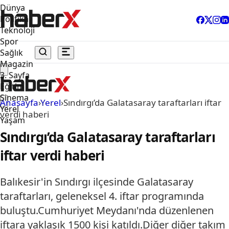
Dünya
Politika
Teknoloji
Spor
Sağlık
Magazin
3. Sayfa
Eğitim
Sinema
Anasayfa
›
Yerel
›
Sındırgı’da Galatasaray taraftarları iftar
Yerel
verdi haberi
Yaşam
Sındırgı’da Galatasaray taraftarları
iftar verdi haberi
Balıkesir'in Sındırgı ilçesinde Galatasaray
taraftarları, geleneksel 4. iftar programında
buluştu.Cumhuriyet Meydanı'nda düzenlenen
iftara yaklaşık 1500 kişi katıldı.Diğer diğer takım