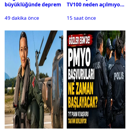
büyüklüğünde deprem
TV100 neden açılmıyor?
49 dakika önce
15 saat önce