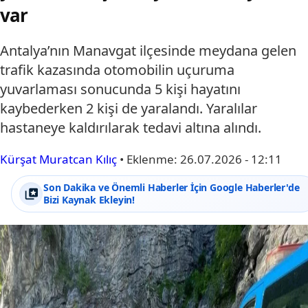
var
Antalya’nın Manavgat ilçesinde meydana gelen
trafik kazasında otomobilin uçuruma
yuvarlaması sonucunda 5 kişi hayatını
kaybederken 2 kişi de yaralandı. Yaralılar
hastaneye kaldırılarak tedavi altına alındı.
Kürşat Muratcan Kılıç
•
Eklenme:
26.07.2026 - 12:11
Son Dakika ve Önemli Haberler İçin Google Haberler'de
Bizi Kaynak Ekleyin!