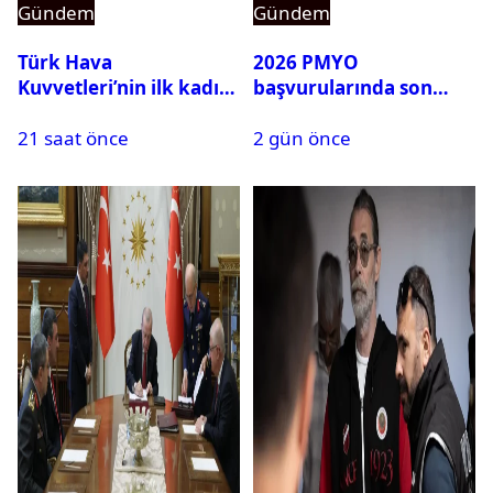
Gündem
Gündem
Türk Hava
2026 PMYO
Kuvvetleri’nin ilk kadın
başvurularında son
generali Özlem
durum ne?
21 saat önce
2 gün önce
Karapınar hakkında
dikkat çeken detay
ortaya çıktı