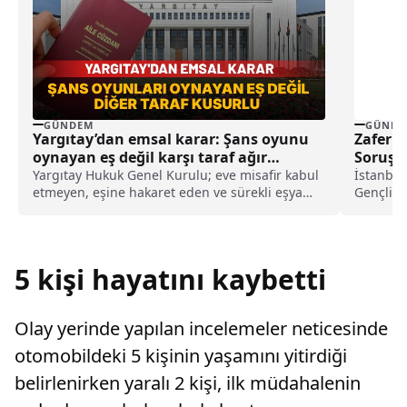
GÜNDEM
GÜNDE
Yargıtay’dan emsal karar: Şans oyunu
Zafer P
oynayan eş değil karşı taraf ağır
Soruşt
kusurlu sayıldı
Yargıtay Hukuk Genel Kurulu; eve misafir kabul
İstanbul
etmeyen, eşine hakaret eden ve sürekli eşya
Gençlik 
değiştirerek masraf çıkaran kadını ağır kusurlu
medya he
sayarak, kadının eşine tazminat ödemesine
karar verdi.
5 kişi hayatını kaybetti
Olay yerinde yapılan incelemeler neticesinde
otomobildeki 5 kişinin yaşamını yitirdiği
belirlenirken yaralı 2 kişi, ilk müdahalenin