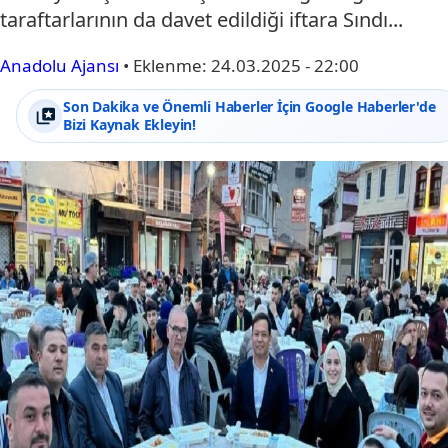
taraftarlarının da davet edildiği iftara Sındı...
Anadolu Ajansı
•
Eklenme:
24.03.2025 - 22:00
Son Dakika ve Önemli Haberler İçin Google Haberler'de
Bizi Kaynak Ekleyin!