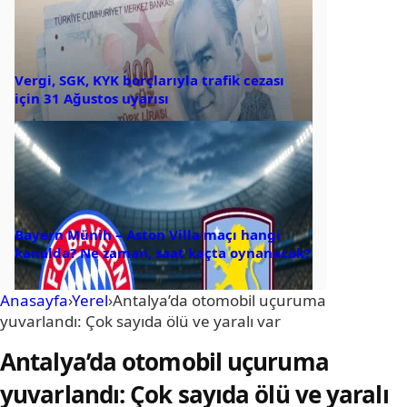
Vergi, SGK, KYK borçlarıyla trafik cezası
için 31 Ağustos uyarısı
Bayern Münih – Aston Villa maçı hangi
kanalda? Ne zaman, saat kaçta oynanacak?
Anasayfa
›
Yerel
›
Antalya’da otomobil uçuruma
yuvarlandı: Çok sayıda ölü ve yaralı var
Antalya’da otomobil uçuruma
yuvarlandı: Çok sayıda ölü ve yaralı