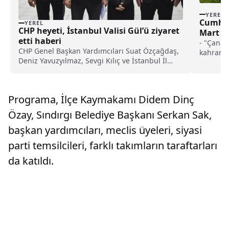
YEREL
Cumhur
YEREL
CHP heyeti, İstanbul Valisi Gül’ü ziyaret
Mart Ş
etti haberi
Çanakk
- "Çanak
CHP Genel Başkan Yardımcıları Suat Özçağdaş,
töreni
kahrama
Deniz Yavuzyılmaz, Sevgi Kılıç ve İstanbul İl
birçok k
Başkanı Özgür Çelik'in yer aldığı heyet,
örgütler
İstanbul Valisi Davut Gül'ü ziyaret etti.Heyet,
mücadele
İstanbul Valiliği'nde gerçekleşen ziyarette Val...
Terörsüz 
Programa, İlçe Kaymakamı Didem Dinç
huzurun 
kararlıy
Özay, Sındırgı Belediye Başkanı Serkan Sak,
imkanlar
başkan yardımcıları, meclis üyeleri, siyasi
ürünü dı
millilik
parti temsilcileri, farklı takımların taraftarları
idealizm
da katıldı.
aldığımı