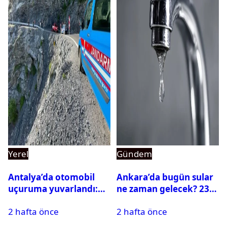
Yerel
Gündem
Antalya’da otomobil
Ankara’da bugün sular
uçuruma yuvarlandı:
ne zaman gelecek? 23
Çok sayıda ölü ve yaralı
Temmuz 2026 ilçe ilçe
2 hafta önce
2 hafta önce
var
su kesintisi sorgulama