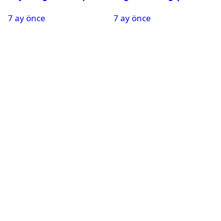
Oldu
Nedeniyle Okullar Yarın
7 ay önce
7 ay önce
Tatil