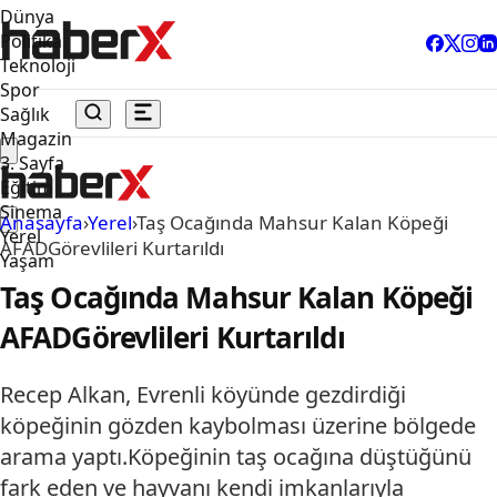
Dünya
Politika
Teknoloji
Spor
Sağlık
Magazin
3. Sayfa
Eğitim
Sinema
Anasayfa
›
Yerel
›
Taş Ocağında Mahsur Kalan Köpeği
Yerel
AFADGörevlileri Kurtarıldı
Yaşam
Taş Ocağında Mahsur Kalan Köpeği
AFADGörevlileri Kurtarıldı
Recep Alkan, Evrenli köyünde gezdirdiği
köpeğinin gözden kaybolması üzerine bölgede
arama yaptı.Köpeğinin taş ocağına düştüğünü
fark eden ve hayvanı kendi imkanlarıyla