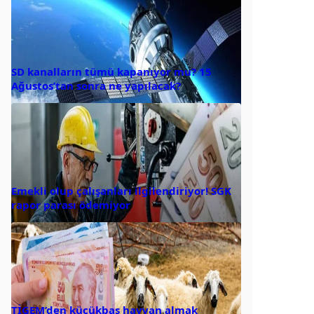
SD kanalların tümü kapanıyor mu? 15
Ağustos’tan sonra ne yapılacak?
Emekli olup çalışanları ilgilendiriyor! SGK
rapor parası ödemiyor
TİGEM’den küçükbaş hayvan almak