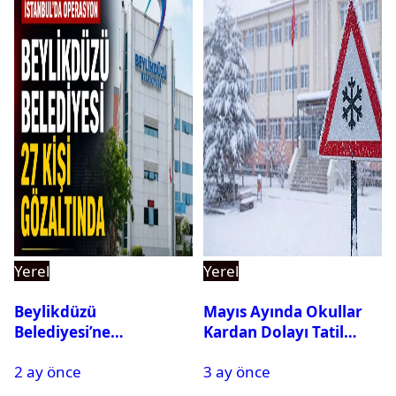
Yerel
Yerel
Beylikdüzü
Mayıs Ayında Okullar
Belediyesi’ne
Kardan Dolayı Tatil
Operasyon: 27 Kişi
Edildi
2 ay önce
3 ay önce
Gözaltına Alındı