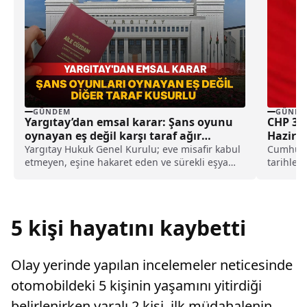
GÜNDEM
GÜNDE
Yargıtay’dan emsal karar: Şans oyunu
CHP 38.
oynayan eş değil karşı taraf ağır
Hazira
kusurlu sayıldı
Yargıtay Hukuk Genel Kurulu; eve misafir kabul
Cumhuriy
etmeyen, eşine hakaret eden ve sürekli eşya
tarihler
değiştirerek masraf çıkaran kadını ağır kusurlu
Kurultayı
sayarak, kadının eşine tazminat ödemesine
karar verdi.
5 kişi hayatını kaybetti
Olay yerinde yapılan incelemeler neticesinde
otomobildeki 5 kişinin yaşamını yitirdiği
belirlenirken yaralı 2 kişi, ilk müdahalenin