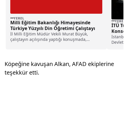
YEREL
YEREL
Milli Eğitim Bakanlığı Himayesinde
İTÜ Tür
Türkiye Yüzyılı Din Öğretimi Çalıştayı
Konserv
İl Milli Eğitim Müdür Vekili Murat Büyük,
konser
İstanbul
çalıştayın açılışında yaptığı konuşmada,
Devlet K
gençlerin sadece bireysel...
kutlandı
göre, Kü
Genel Mü
Köpeğine kavuşan Alkan, AFAD ekiplerine
Yıl Gala..
teşekkür etti.