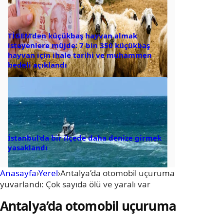
TİGEM’den küçükbaş hayvan almak
isteyenlere müjde: 7 bin 350 küçükbaş
hayvan için ihale tarihi ve muhammen
bedeli açıklandı
İstanbul’da bir ilçede daha denize girmek
yasaklandı
Anasayfa
›
Yerel
›
Antalya’da otomobil uçuruma
yuvarlandı: Çok sayıda ölü ve yaralı var
Antalya’da otomobil uçuruma