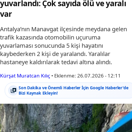
yuvarlandı: Çok sayıda ölü ve yaralı
var
Antalya’nın Manavgat ilçesinde meydana gelen
trafik kazasında otomobilin uçuruma
yuvarlaması sonucunda 5 kişi hayatını
kaybederken 2 kişi de yaralandı. Yaralılar
hastaneye kaldırılarak tedavi altına alındı.
Kürşat Muratcan Kılıç
•
Eklenme:
26.07.2026 - 12:11
Son Dakika ve Önemli Haberler İçin Google Haberler'de
Bizi Kaynak Ekleyin!