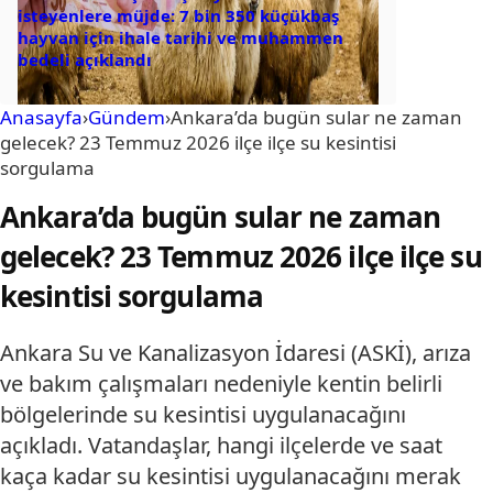
isteyenlere müjde: 7 bin 350 küçükbaş
hayvan için ihale tarihi ve muhammen
bedeli açıklandı
Anasayfa
›
Gündem
›
Ankara’da bugün sular ne zaman
gelecek? 23 Temmuz 2026 ilçe ilçe su kesintisi
sorgulama
Ankara’da bugün sular ne zaman
gelecek? 23 Temmuz 2026 ilçe ilçe su
kesintisi sorgulama
Ankara Su ve Kanalizasyon İdaresi (ASKİ), arıza
ve bakım çalışmaları nedeniyle kentin belirli
bölgelerinde su kesintisi uygulanacağını
açıkladı. Vatandaşlar, hangi ilçelerde ve saat
kaça kadar su kesintisi uygulanacağını merak