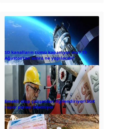
SD kanalların tümü kapanıyor mu? 15
Ağustos’tan sonra ne yapılacak?
Emekli olup çalışanları ilgilendiriyor! SGK
rapor parası ödemiyor