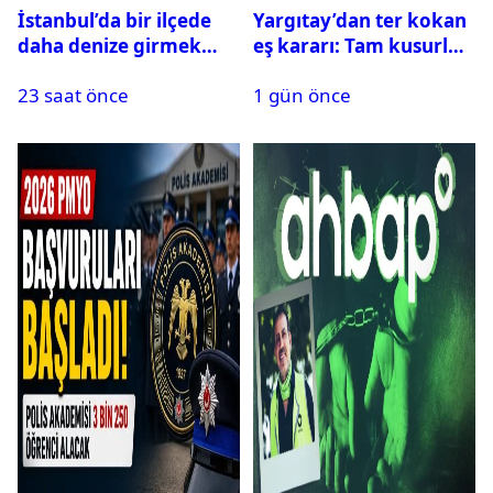
İstanbul’da bir ilçede
Yargıtay’dan ter kokan
daha denize girmek
eş kararı: Tam kusurlu
yasaklandı
bulundu
23 saat önce
1 gün önce