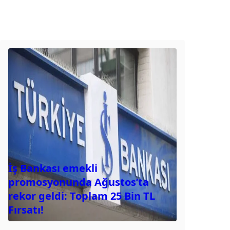
İş Bankası emekli
promosyonunda Ağustos’ta
rekor geldi: Toplam 25 Bin TL
Fırsatı!