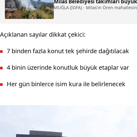
Milas Belediyesi takımları büyük
MUĞLA (İGFA) - Milas’ın Ören mahallesin
Açıklanan sayılar dikkat çekici:
7 binden fazla konut tek şehirde dağıtılacak
4 binin üzerinde konutluk büyük etaplar var
Her gün binlerce isim kura ile belirlenecek