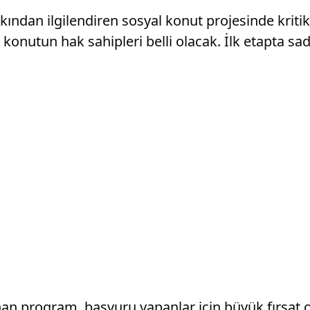
kından ilgilendiren sosyal konut projesinde krit
 konutun hak sahipleri belli olacak. İlk etapta sa
anan program, başvuru yapanlar için büyük fırsat 