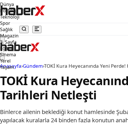
Dünya
Politika
Teknoloji
Spor
Sağlık
Magazin
3. Sayfa
Eğitim
Sinema
Yerel
Anasayfa
›
Gündem
›
TOKİ Kura Heyecanında Yeni Perde! Ha
Yaşam
TOKİ Kura Heyecanında
Tarihleri Netleşti
Binlerce ailenin beklediği konut hamlesinde Şuba
yapılacak kuralarla 24 binden fazla konutun anahta