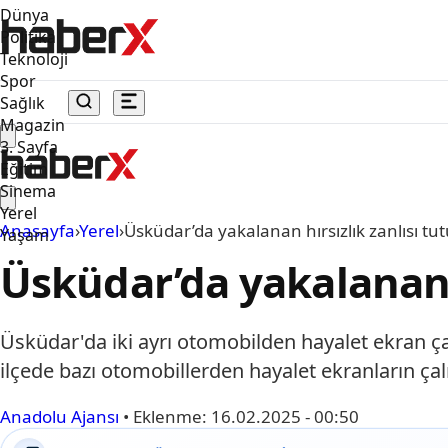
Dünya
Politika
Teknoloji
Spor
Sağlık
Magazin
3. Sayfa
Eğitim
Sinema
Yerel
Anasayfa
›
Yerel
›
Üsküdar’da yakalanan hırsızlık zanlısı tu
Yaşam
Üsküdar’da yakalanan h
Üsküdar'da iki ayrı otomobilden hayalet ekran çal
ilçede bazı otomobillerden hayalet ekranların çalı
Anadolu Ajansı
•
Eklenme:
16.02.2025 - 00:50