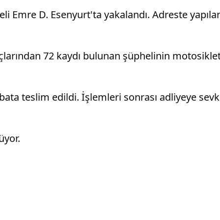
eli Emre D. Esenyurt'ta yakalandı. Adreste yapıla
çlarından 72 kaydı bulunan şüphelinin motosiklet
ibata teslim edildi. İşlemleri sonrası adliyeye sev
üyor.