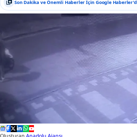
Son Dakika ve Önemli Haberler İçin Google Haberler'de
Oluşturan
Anadolu Ajansı