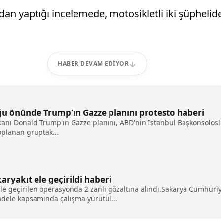
ndan yaptığı incelemede, motosikletli iki şüpheli
HABER DEVAM EDIYOR
ğu önünde Trump’ın Gazze planını protesto haberi
şkanı Donald Trump'ın Gazze planını, ABD'nin İstanbul Başkonsolosl
oplanan gruptak...
aryakıt ele geçirildi haberi
 ele geçirilen operasyonda 2 zanlı gözaltına alındı.Sakarya Cumhur
cadele kapsamında çalışma yürütül...