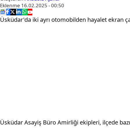
Eklenme
16.02.2025 - 00:50
Üsküdar'da iki ayrı otomobilden hayalet ekran çal
Üsküdar Asayiş Büro Amirliği ekipleri, ilçede baz