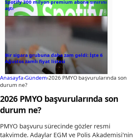
Spotify 300 milyon premium abone sınırını
aştı
Bir sigara grubuna daha zam geldi: İşte 6
Ağustos zamlı fiyat listesi
Anasayfa
›
Gündem
›
2026 PMYO başvurularında son
durum ne?
2026 PMYO başvurularında son
durum ne?
PMYO başvuru sürecinde gözler resmi
takvimde. Adaylar EGM ve Polis Akademisi'nin