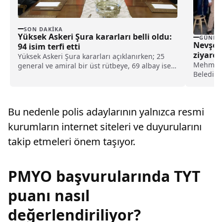
SON DAKIKA
Yüksek Askeri Şura kararları belli oldu:
GÜNDE
Nevşeh
94 isim terfi etti
ziyaret
Yüksek Askeri Şura kararları açıklanırken; 25
Mehmet 
general ve amiral bir üst rütbeye, 69 albay ise
Belediye
general ve amiralliğe yükseltildi. Böylece,
ziyaretler
ordudaki 94 isim terfi almış oldu.
Bu nedenle polis adaylarının yalnızca resmi
kurumların internet siteleri ve duyurularını
takip etmeleri önem taşıyor.
PMYO başvurularında TYT
puanı nasıl
değerlendiriliyor?