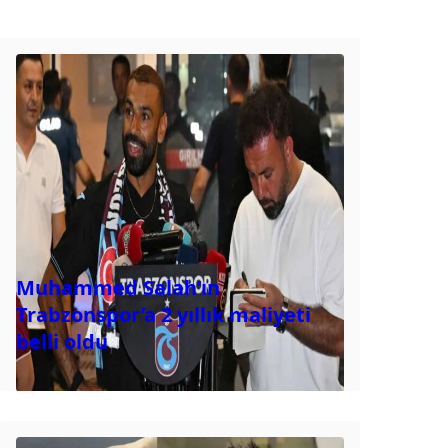
Muhammed Salah’ın
Trabzonspor’a 2 yıllık maliyeti
belli oldu