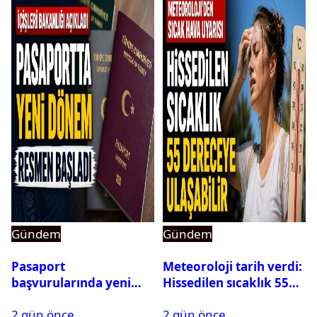
Gündem
Gündem
Pasaport
Meteoroloji tarih verdi:
başvurularında yeni
Hissedilen sıcaklık 55
dönem başladı
dereceye ulaşabilir
2 gün önce
2 gün önce