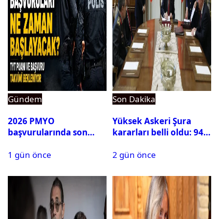
Gündem
Son Dakika
2026 PMYO
Yüksek Askeri Şura
başvurularında son
kararları belli oldu: 94
durum ne?
isim terfi etti
1 gün önce
2 gün önce