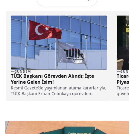
GÜNDEM
GÜNDE
TÜİK Başkanı Görevden Alındı: İşte
Ticaret
Yerine Gelen İsim!
Piyasad
Resmî Gazete’de yayımlanan atama kararlarıyla,
Ticaret B
TÜİK Başkanı Erhan Çetinkaya görevden
güvenliğ
alınırken yerine Gelir İdaresi Başkan Yardımcısı
önemli bi
Mehmet Arabacı atandı.