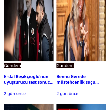
Gündem
Gündem
Erdal Beşikçioğlu’nun
Bennu Gerede
uyuşturucu test sonucu
müstehcenlik suçu
belli oldu
kapsamında gözaltına
2 gün önce
2 gün önce
alındı