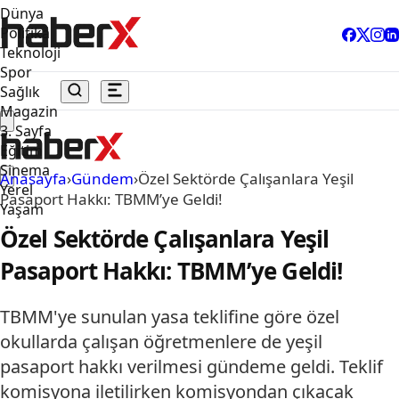
Dünya
Politika
Teknoloji
Spor
Sağlık
Magazin
3. Sayfa
Eğitim
Sinema
Anasayfa
›
Gündem
›
Özel Sektörde Çalışanlara Yeşil
Yerel
Pasaport Hakkı: TBMM’ye Geldi!
Yaşam
Özel Sektörde Çalışanlara Yeşil
Pasaport Hakkı: TBMM’ye Geldi!
TBMM'ye sunulan yasa teklifine göre özel
okullarda çalışan öğretmenlere de yeşil
pasaport hakkı verilmesi gündeme geldi. Teklif
komisyona iletilirken komisyondan çıkacak