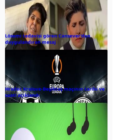
Lösemi tedavisi gören Cansever’den
duygulandıran mesaj
Hradec Kralove-Beşiktaş maçının tarihi ve
saati açıklandı