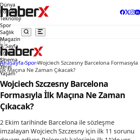
Dünya
Politika
Teknoloji
Spor
Sağlık
Magazin
3. Sayfa
Eğitim
Sinema
Anasayfa
›
Spor
›
Wojciech Szczesny Barcelona Formasıyla
Yerel
İlk Maçına Ne Zaman Çıkacak?
Yaşam
Wojciech Szczesny Barcelona
Formasıyla İlk Maçına Ne Zaman
Çıkacak?
2 Ekim tarihinde Barcelona ile sözleşme
imzalayan Wojciech Szczesny için ilk 11 sorunu
devam ediyor. Polonyalı kalecinin ilk 11’de yer