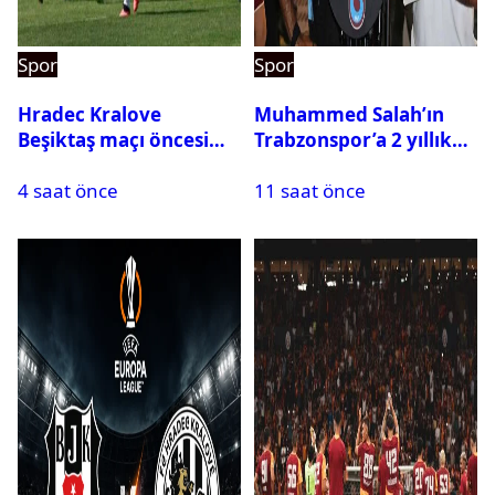
Spor
Spor
Hradec Kralove
Muhammed Salah’ın
Beşiktaş maçı öncesi
Trabzonspor’a 2 yıllık
kadrolar belli oldu! İşte
maliyeti belli oldu
4 saat önce
11 saat önce
Siyah-Beyazlıların 11’i