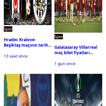
Spor
Spor
Hradec Kralove-
Beşiktaş maçının tarihi
Galatasaray Villarreal
ve saati açıklandı
maç bilet fiyatları
13 saat önce
açıklandı
1 gün önce