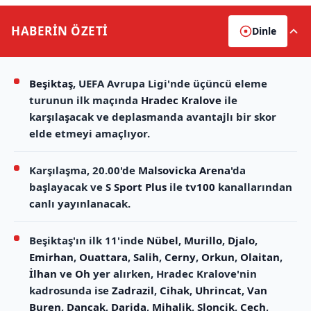
HABERİN
ÖZETİ
Dinle
Beşiktaş
, UEFA Avrupa Ligi'nde üçüncü eleme
turunun ilk maçında
Hradec Kralove
ile
karşılaşacak ve deplasmanda avantajlı bir skor
elde etmeyi amaçlıyor.
Karşılaşma, 20.00'de
Malsovicka Arena
'da
başlayacak ve
S Sport Plus
ile
tv100
kanallarından
canlı yayınlanacak.
Beşiktaş'ın ilk 11'inde
Nübel
,
Murillo
,
Djalo
,
Emirhan
,
Ouattara
,
Salih
,
Cerny
,
Orkun
,
Olaitan
,
İlhan
ve
Oh
yer alırken, Hradec Kralove'nin
kadrosunda ise
Zadrazil
,
Cihak
,
Uhrincat
,
Van
Buren
,
Dancak
,
Darida
,
Mihalik
,
Sloncik
,
Cech
,