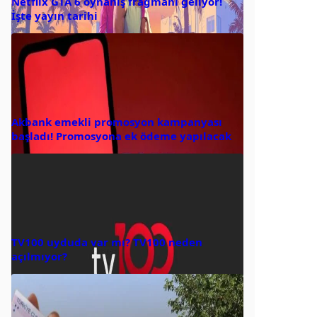
Netflix GTA 6 oynanış fragmanı geliyor!
İşte yayın tarihi
Akbank emekli promosyon kampanyası
başladı! Promosyona ek ödeme yapılacak
TV100 uyduda var mı? TV100 neden
açılmıyor?