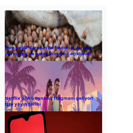
Zam geldi: Giresun’da fındık işçilerinin
yevmiyesi ve patoz ücretleri açıklandı
Netflix GTA 6 oynanış fragmanı geliyor!
İşte yayın tarihi