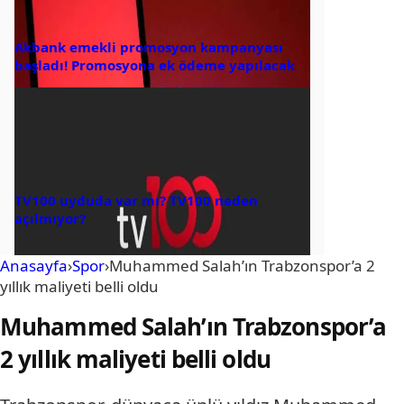
Akbank emekli promosyon kampanyası
başladı! Promosyona ek ödeme yapılacak
TV100 uyduda var mı? TV100 neden
açılmıyor?
Anasayfa
›
Spor
›
Muhammed Salah’ın Trabzonspor’a 2
yıllık maliyeti belli oldu
Muhammed Salah’ın Trabzonspor’a
2 yıllık maliyeti belli oldu