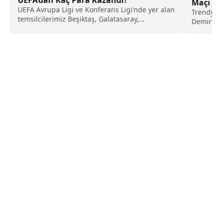
Maçı N
UEFA Avrupa Ligi ve Konferans Ligi’nde yer alan
Kanald
Trendyol
temsilcilerimiz Beşiktaş, Galatasaray,
Demirsp
Fenerbahçe ve Başakşehir’in...
konuk olu