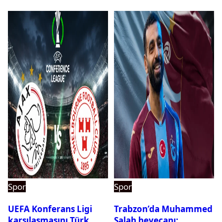
Spor
Spor
UEFA Konferans Ligi
Trabzon’da Muhammed
karşılaşmasını Türk
Salah heyecanı: