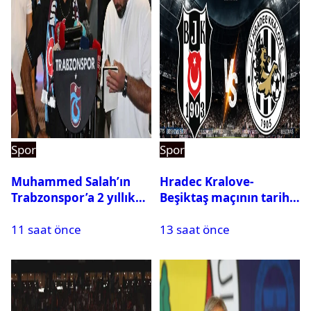
Spor
Spor
Muhammed Salah’ın
Hradec Kralove-
Trabzonspor’a 2 yıllık
Beşiktaş maçının tarihi
maliyeti belli oldu
ve saati açıklandı
11 saat önce
13 saat önce