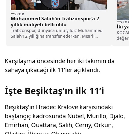
SPOR
Muhammed Salah’ın Trabzonspor’a 2
SPOR
yıllık maliyeti belli oldu
İki yak
Trabzonspor, dünyaca ünlü yıldız Muhammed
KOCAELİ 
Salah'ı 2 yıllığına transfer ederken, Mısırlı
değerli e
futbolcunun Karadeniz ekibine 2 yıllık maliyeti
iki...
belli oldu.
Karşılaşma öncesinde her iki takımın da
sahaya çıkacağı ilk 11’ler açıklandı.
İşte Beşiktaş’ın ilk 11’i
Beşiktaş’ın Hradec Kralove karşısındaki
başlangıç kadrosunda Nübel, Murillo, Djalo,
Emirhan, Ouattara, Salih, Cerny, Orkun,
Olaitan, İlhan ve Oh yer aldı.