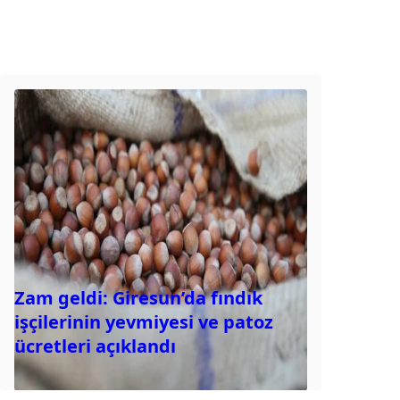
Zam geldi: Giresun’da fındık
işçilerinin yevmiyesi ve patoz
ücretleri açıklandı