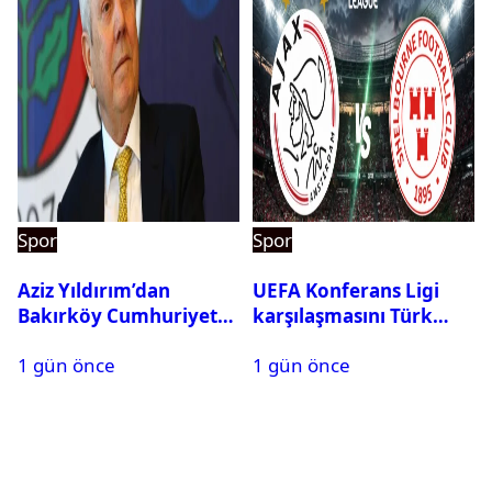
Spor
Spor
Aziz Yıldırım’dan
UEFA Konferans Ligi
Bakırköy Cumhuriyet
karşılaşmasını Türk
Başsavcılığına suç
hakem yönetecek
1 gün önce
1 gün önce
duyurusu