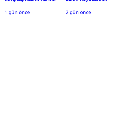
hakem yönetecek
Kombine biletler
1 gün önce
2 gün önce
tükeniyor