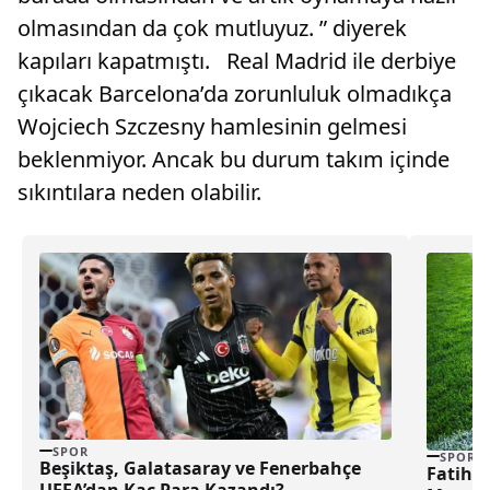
olmasından da çok mutluyuz. ” diyerek
kapıları kapatmıştı. Real Madrid ile derbiye
çıkacak Barcelona’da zorunluluk olmadıkça
Wojciech Szczesny hamlesinin gelmesi
beklenmiyor. Ancak bu durum takım içinde
sıkıntılara neden olabilir.
SPOR
SPOR
Beşiktaş, Galatasaray ve Fenerbahçe
Fatih 
UEFA’dan Kaç Para Kazandı?