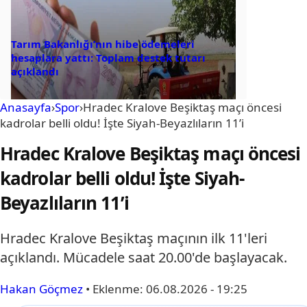
Tarım Bakanlığı’nın hibe ödemeleri
hesaplara yattı: Toplam destek tutarı
açıklandı
Anasayfa
›
Spor
›
Hradec Kralove Beşiktaş maçı öncesi
kadrolar belli oldu! İşte Siyah-Beyazlıların 11’i
Hradec Kralove Beşiktaş maçı öncesi
kadrolar belli oldu! İşte Siyah-
Beyazlıların 11’i
Hradec Kralove Beşiktaş maçının ilk 11'leri
açıklandı. Mücadele saat 20.00'de başlayacak.
Hakan Göçmez
•
Eklenme:
06.08.2026 - 19:25