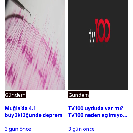
Gündem
Gündem
Muğla’da 4.1
TV100 uyduda var mı?
büyüklüğünde deprem
TV100 neden açılmıyor?
3 gün önce
3 gün önce