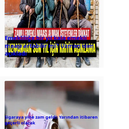
Emekliliğe bir yıl kala emekli
maaşı artabilir mi? Uzman isim
açıkladı
Sigaraya yine zam geldi: Yarından itibaren
geçerli olacak