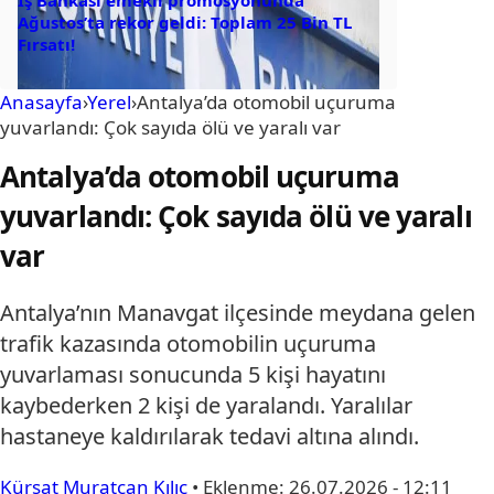
İş Bankası emekli promosyonunda
Ağustos’ta rekor geldi: Toplam 25 Bin TL
Fırsatı!
Anasayfa
›
Yerel
›
Antalya’da otomobil uçuruma
yuvarlandı: Çok sayıda ölü ve yaralı var
Antalya’da otomobil uçuruma
yuvarlandı: Çok sayıda ölü ve yaralı
var
Antalya’nın Manavgat ilçesinde meydana gelen
trafik kazasında otomobilin uçuruma
yuvarlaması sonucunda 5 kişi hayatını
kaybederken 2 kişi de yaralandı. Yaralılar
hastaneye kaldırılarak tedavi altına alındı.
Kürşat Muratcan Kılıç
•
Eklenme:
26.07.2026 - 12:11