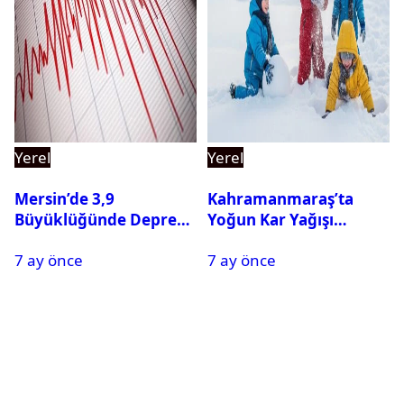
Yerel
Yerel
Mersin’de 3,9
Kahramanmaraş’ta
Büyüklüğünde Deprem
Yoğun Kar Yağışı
Oldu
Nedeniyle Okullar Yarın
7 ay önce
7 ay önce
Tatil