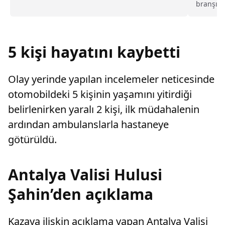
branşınd
değiştirerek masraf çıkaran kadını ağır kusurlu
derece e
sayarak, kadının eşine tazminat ödemesine
Yalova'd
karar verdi.
hazırlan
Altın:"G
5 kişi hayatını kaybetti
sene ama
dünya ş
Olay yerinde yapılan incelemeler neticesinde
otomobildeki 5 kişinin yaşamını yitirdiği
belirlenirken yaralı 2 kişi, ilk müdahalenin
ardından ambulanslarla hastaneye
götürüldü.
Antalya Valisi Hulusi
Şahin’den açıklama
Kazaya ilişkin açıklama yapan Antalya Valisi