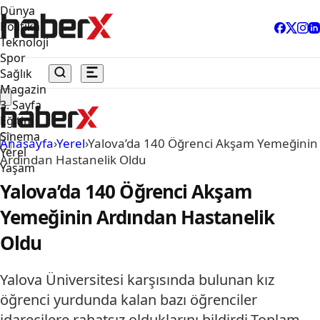
Dünya
Politika
Teknoloji
Spor
Sağlık
Magazin
3. Sayfa
Eğitim
Sinema
Anasayfa
›
Yerel
›
Yalova’da 140 Öğrenci Akşam Yemeğinin
Yerel
Ardından Hastanelik Oldu
Yaşam
Yalova’da 140 Öğrenci Akşam
Yemeğinin Ardından Hastanelik
Oldu
Yalova Üniversitesi karşısında bulunan kız
öğrenci yurdunda kalan bazı öğrenciler
idarecilere rahatsız olduklarını bildirdi.Toplam