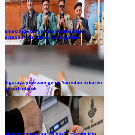
Emekliliğe bir yıl kala emekli maaşı
artabilir mi? Uzman isim açıkladı
Sigaraya yine zam geldi: Yarından itibaren
geçerli olacak
Memur emeklisine 25 bin TL ek zam için