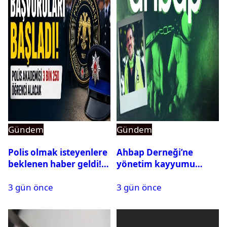
Gündem
Gündem
Polis olmak isteyenlere
Ahbap Derneği’ne
beklenen haber geldi!
yönetim kayyumu
PMYO başvuruları açıldı
atandı: Kapatma davası
3 gün önce
3 gün önce
açıldı