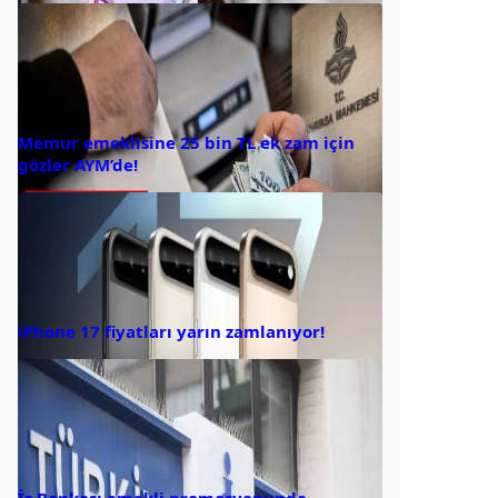
Memur emeklisine 25 bin TL ek zam için
gözler AYM’de!
iPhone 17 fiyatları yarın zamlanıyor!