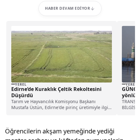
HABER DEVAM EDIYOR
YEREL
YEREL
Edirne’de Kuraklık Çeltik Rekoltesini
GÜNCEL
Düşürdü
yönlü t
açıldı 
Tarım ve Hayvancılık Komisyonu Başkanı
TRANSİT
Mustafa Üstün, Edirne'de pirinç üretimiyle ilgili
BİLGİSİ
komisyonun hazırladığı raporu...
Öğrencilerin akşam yemeğinde yediği