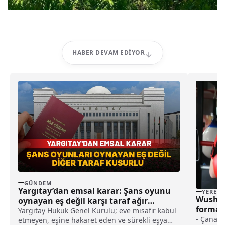
HABER DEVAM EDIYOR
GÜNDEM
Yargıtay’dan emsal karar: Şans oyunu
YEREL
Wushucu
oynayan eş değil karşı taraf ağır
formas
kusurlu sayıldı
Yargıtay Hukuk Genel Kurulu; eve misafir kabul
döküyo
- Çanakk
etmeyen, eşine hakaret eden ve sürekli eşya