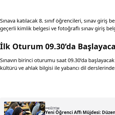
Sınava katılacak 8. sınıf öğrencileri, sınav giriş
geçerli kimlik belgesi ve fotoğraflı sınav giriş b
İlk Oturum 09.30’da Başlayac
Sınavın birinci oturumu saat 09.30’da başlayacak 
kültürü ve ahlak bilgisi ile yabancı dil derslerin
EĞITIM
Yeni Öğrenci Affı Müjdesi: Düze