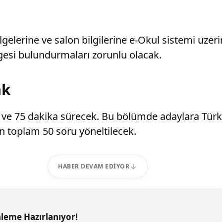
 belgelerine ve salon bilgilerine e-Okul sistemi üz
elgesi bulundurmaları zorunlu olacak.
ak
ve 75 dakika sürecek. Bu bölümde adaylara Türkçe,
den toplam 50 soru yöneltilecek.
HABER DEVAM EDIYOR
nleme Hazırlanıyor!