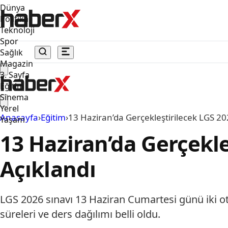
Dünya
Politika
Teknoloji
Spor
Sağlık
Magazin
3. Sayfa
Eğitim
Sinema
Yerel
Anasayfa
›
Eğitim
›
13 Haziran’da Gerçekleştirilecek LGS 202
Yaşam
13 Haziran’da Gerçekle
Açıklandı
LGS 2026 sınavı 13 Haziran Cumartesi günü iki ot
süreleri ve ders dağılımı belli oldu.