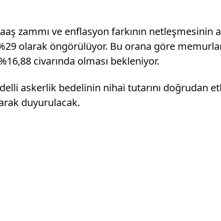
maaş zammı ve enflasyon farkının netleşmesinin a
k %29 olarak öngörülüyor. Bu orana göre memurların
 %16,88 civarında olması bekleniyor.
delli askerlik bedelinin nihai tutarını doğrudan
larak duyurulacak.