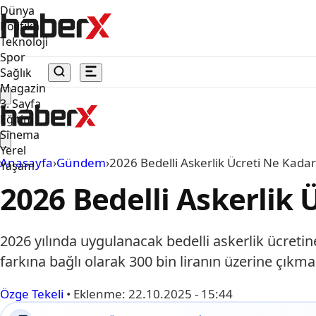
Dünya
Politika
Teknoloji
Spor
Sağlık
Magazin
3. Sayfa
Eğitim
Sinema
Yerel
Anasayfa
›
Gündem
›
2026 Bedelli Askerlik Ücreti Ne Kada
Yaşam
2026 Bedelli Askerlik 
2026 yılında uygulanacak bedelli askerlik ücretin
farkına bağlı olarak 300 bin liranın üzerine çıkm
Özge Tekeli
•
Eklenme:
22.10.2025 - 15:44