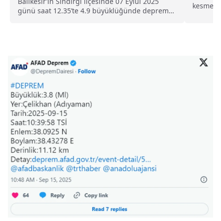
Balıkesir’in Sındırgı ilçesinde 07 Eylül 2025
kesmede
günü saat 12.35’te 4.9 büyüklüğünde deprem
bir son d
meydana geldi....