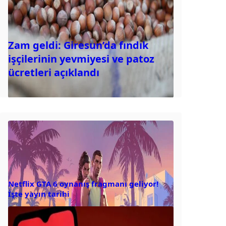
Zam geldi: Giresun’da fındık
işçilerinin yevmiyesi ve patoz
ücretleri açıklandı
Netflix GTA 6 oynanış fragmanı geliyor!
İşte yayın tarihi