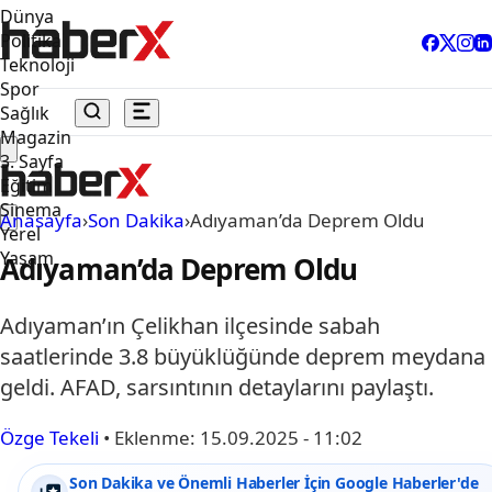
Dünya
Politika
Teknoloji
Spor
Sağlık
Magazin
3. Sayfa
Eğitim
Sinema
Anasayfa
›
Son Dakika
›
Adıyaman’da Deprem Oldu
Yerel
Yaşam
Adıyaman’da Deprem Oldu
Adıyaman’ın Çelikhan ilçesinde sabah
saatlerinde 3.8 büyüklüğünde deprem meydana
geldi. AFAD, sarsıntının detaylarını paylaştı.
Özge Tekeli
•
Eklenme:
15.09.2025 - 11:02
Son Dakika ve Önemli Haberler İçin Google Haberler'de