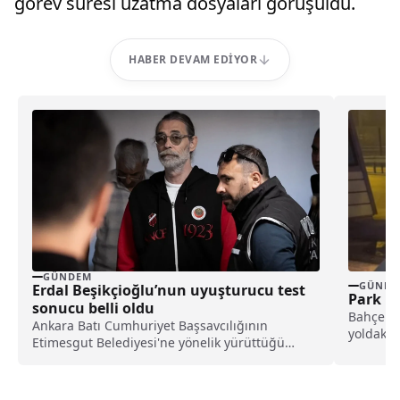
görev süresi uzatma dosyaları görüşüldü.
HABER DEVAM EDIYOR
GÜNDEM
GÜNDE
Erdal Beşikçioğlu’nun uyuşturucu test
Park H
sonucu belli oldu
Bahçelie
Ankara Batı Cumhuriyet Başsavcılığının
yoldaki 
Etimesgut Belediyesi'ne yönelik yürüttüğü
henüz bi
soruşturma doğrultusunda hakkındaki ihbarlar
üzerinde kan, idrar ve saç örnekleri alınan
tutuklu Belediye Başkanı Erdal Beşikçioğlu'nun