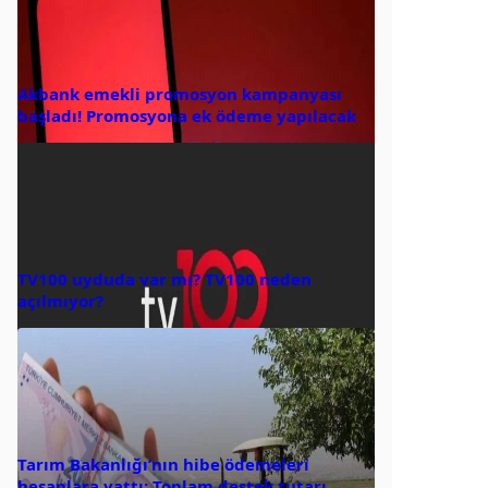
Akbank emekli promosyon kampanyası
başladı! Promosyona ek ödeme yapılacak
TV100 uyduda var mı? TV100 neden
açılmıyor?
Tarım Bakanlığı’nın hibe ödemeleri
hesaplara yattı: Toplam destek tutarı