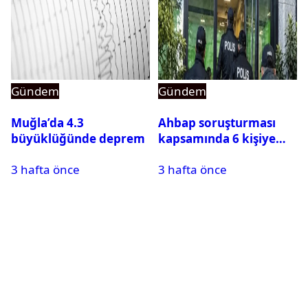
Gündem
Gündem
Muğla’da 4.3
Ahbap soruşturması
büyüklüğünde deprem
kapsamında 6 kişiye
daha tutuklama talebi:
3 hafta önce
3 hafta önce
5 kişi serbest kaldı