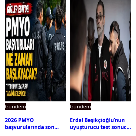
Gündem
Gündem
2026 PMYO
Erdal Beşikçioğlu’nun
başvurularında son
uyuşturucu test sonucu
durum ne?
belli oldu