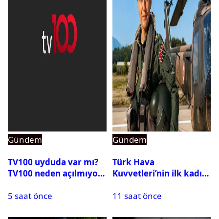
Gündem
Gündem
TV100 uyduda var mı?
Türk Hava
TV100 neden açılmıyor?
Kuvvetleri’nin ilk kadın
generali Özlem
5 saat önce
11 saat önce
Karapınar hakkında
dikkat çeken detay
ortaya çıktı