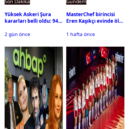
Son Dakika
Gündem
Yüksek Askeri Şura
MasterChef birincisi
kararları belli oldu: 94
Eren Kaşıkçı evinde ölü
isim terfi etti
bulundu
2 gün önce
1 hafta önce