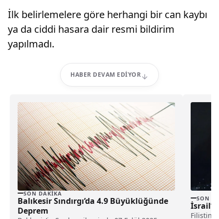
İlk belirlemelere göre herhangi bir can kaybı
ya da ciddi hasara dair resmi bildirim
yapılmadı.
HABER DEVAM EDIYOR
SON DAKIKA
SON D
Balıkesir Sındırgı’da 4.9 Büyüklüğünde
İsrail
Deprem
Filistin 