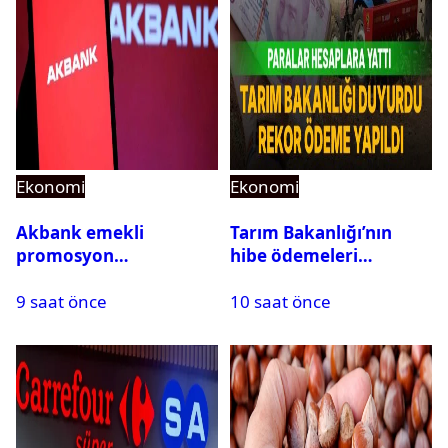
Ekonomi
Ekonomi
Akbank emekli
Tarım Bakanlığı’nın
promosyon
hibe ödemeleri
kampanyası başladı!
hesaplara yattı: Toplam
9 saat önce
10 saat önce
Promosyona ek ödeme
destek tutarı açıklandı
yapılacak