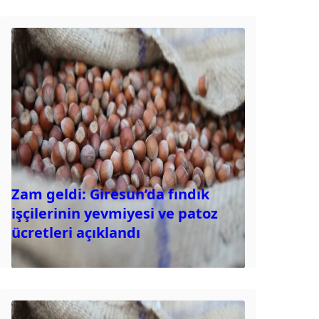
Zam geldi: Giresun’da fındık
işçilerinin yevmiyesi ve patoz
ücretleri açıklandı