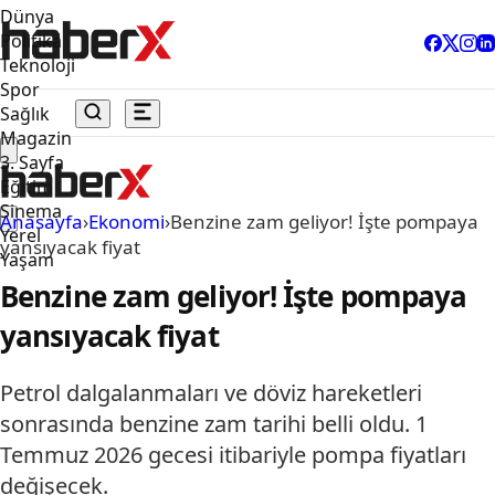
Dünya
Politika
Teknoloji
Spor
Sağlık
Magazin
3. Sayfa
Eğitim
Sinema
Anasayfa
›
Ekonomi
›
Benzine zam geliyor! İşte pompaya
Yerel
yansıyacak fiyat
Yaşam
Benzine zam geliyor! İşte pompaya
yansıyacak fiyat
Petrol dalgalanmaları ve döviz hareketleri
sonrasında benzine zam tarihi belli oldu. 1
Temmuz 2026 gecesi itibariyle pompa fiyatları
değişecek.