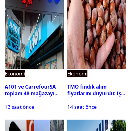
Ekonomi
Ekonomi
A101 ve CarrefourSA
TMO fındık alım
toplam 48 mağazayı
fiyatlarını duyurdu: İşte
elden çıkarıyor
güncel fındık alım
13 saat önce
14 saat önce
fiyatları