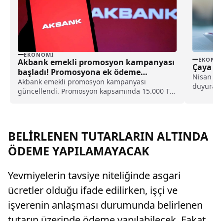
EKONOMI
EKONO
Akbank emekli promosyon kampanyası
Çaya Y
başladı! Promosyona ek ödeme
Nisan ay
yapılacak
Akbank emekli promosyon kampanyası
duyuran 
güncellendi. Promosyon kapsamında 15.000 TL
zam uygu
nakit promosyon ve 5.000 TL chip-para
nisan ay
ödeniyor. İşte Ağustos kampanyasından son
zammın 
detaylar.
oranında 
BELİRLENEN TUTARLARIN ALTINDA
ÖDEME YAPILAMAYACAK
Yevmiyelerin tavsiye niteliğinde asgari
ücretler olduğu ifade edilirken, işçi ve
işverenin anlaşması durumunda belirlenen
tutarın üzerinde ödeme yapılabilecek. Fakat