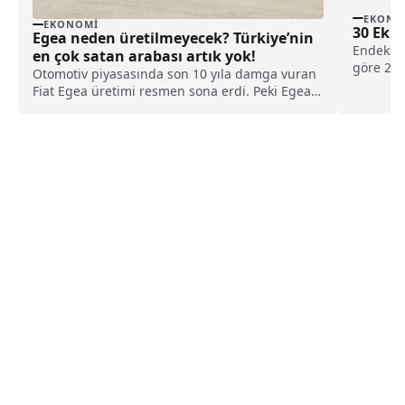
EKONO
EKONOMI
30 Ekim
Egea neden üretilmeyecek? Türkiye’nin
Endeks, 
en çok satan arabası artık yok!
göre 20
Otomotiv piyasasında son 10 yıla damga vuran
7.706,41.
Fiat Egea üretimi resmen sona erdi. Peki Egea
neden üretilmeyecek? İşte tüm merak edilenler.