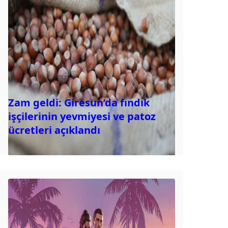
Zam geldi: Giresun’da fındık
işçilerinin yevmiyesi ve patoz
ücretleri açıklandı