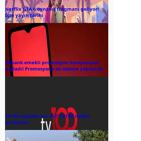
Netflix GTA 6 oynanış fragmanı geliyor!
İşte yayın tarihi
Akbank emekli promosyon kampanyası
başladı! Promosyona ek ödeme yapılacak
TV100 uyduda var mı? TV100 neden
açılmıyor?