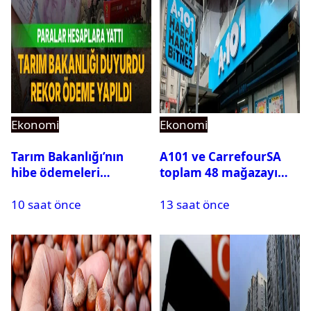
Ekonomi
Ekonomi
Tarım Bakanlığı’nın
A101 ve CarrefourSA
hibe ödemeleri
toplam 48 mağazayı
hesaplara yattı: Toplam
elden çıkarıyor
10 saat önce
13 saat önce
destek tutarı açıklandı