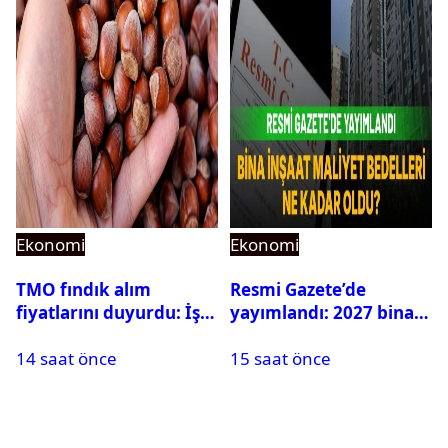
Ekonomi
Ekonomi
TMO fındık alım
Resmi Gazete’de
fiyatlarını duyurdu: İşte
yayımlandı: 2027 bina
güncel fındık alım
inşaat maliyet bedelleri
14 saat önce
15 saat önce
fiyatları
belirlendi