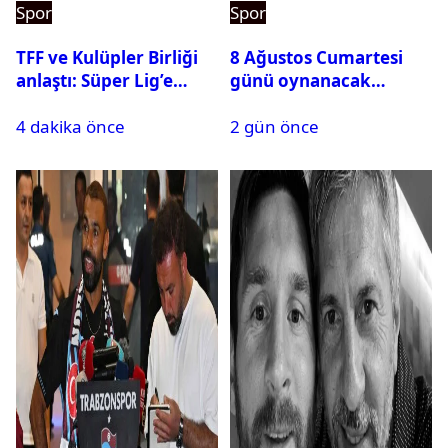
Spor
Spor
TFF ve Kulüpler Birliği
8 Ağustos Cumartesi
anlaştı: Süper Lig’e
günü oynanacak
sanal fantezi ligi geliyor
maçlar
4 dakika önce
2 gün önce