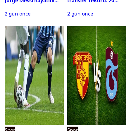
Jorge Messi hayatını
transfer rekoru: 20
kaybetti
saatte 15 transfer
2 gün önce
2 gün önce
Spor
Spor