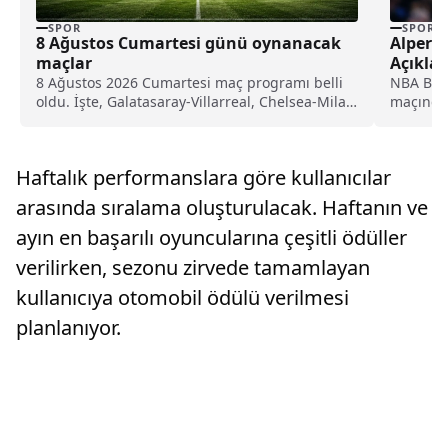
SPOR
SPOR
8 Ağustos Cumartesi günü oynanacak
Alperen
maçlar
Açıklam
8 Ağustos 2026 Cumartesi maç programı belli
NBA Batı 
oldu. İşte, Galatasaray-Villarreal, Chelsea-Milan
maçında 
ve Trendyol 1. Lig maçlarının saatleri ve yayın
98-78 ma
bilgileri...
Haftalık performanslara göre kullanıcılar
arasında sıralama oluşturulacak. Haftanın ve
ayın en başarılı oyuncularına çeşitli ödüller
verilirken, sezonu zirvede tamamlayan
kullanıcıya otomobil ödülü verilmesi
planlanıyor.