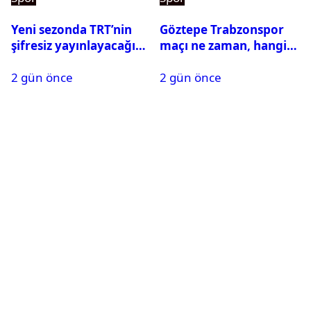
Yeni sezonda TRT’nin
Göztepe Trabzonspor
şifresiz yayınlayacağı
maçı ne zaman, hangi
maçlar belli oldu
kanalda? Salah
2 gün önce
2 gün önce
oynayacak mı?