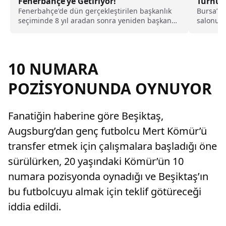
Fenerbahçe’ye Getiriyor!
Turnuv
Fenerbahçe'de dün gerçekleştirilen başkanlık
Bursa’nı
seçiminde 8 yıl aradan sonra yeniden başkan
salonun
olarak göreve gelen Aziz Yıldırım, şampiyon bir
Turnuvas
takım kadrosu kurmak için kolları sıvayarak
dünyaca ünlü futbolcuyu getireceği iddia
edildi.
10 NUMARA
POZİSYONUNDA OYNUYOR
Fanatiğin haberine göre Beşiktaş,
Augsburg’dan genç futbolcu Mert Kömür’ü
transfer etmek için çalışmalara başladığı öne
sürülürken, 20 yaşındaki Kömür’ün 10
numara pozisyonda oynadığı ve Beşiktaş’ın
bu futbolcuyu almak için teklif götüreceği
iddia edildi.