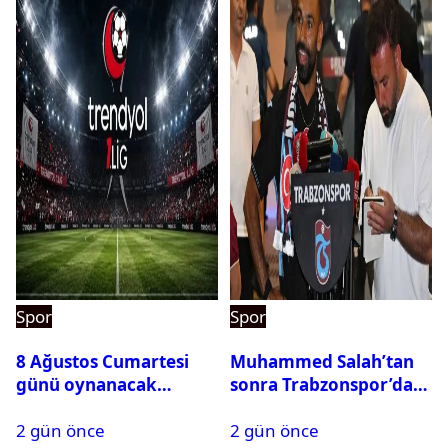
Spor
Spor
8 Ağustos Cumartesi
Muhammed Salah’tan
günü oynanacak
sonra Trabzonspor’dan
maçlar
bir rekor daha
2 gün önce
2 gün önce