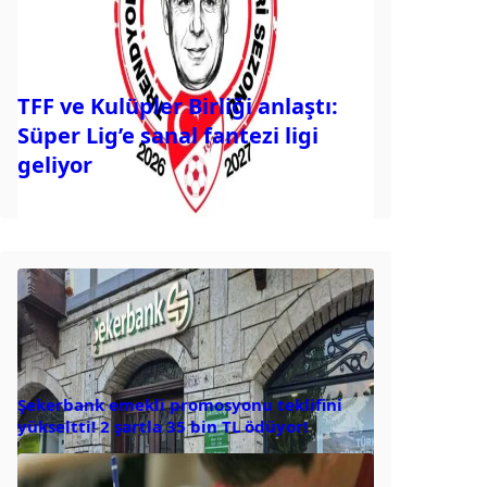
TFF ve Kulüpler Birliği anlaştı:
Süper Lig’e sanal fantezi ligi
geliyor
Şekerbank emekli promosyonu teklifini
yükseltti! 2 şartla 35 bin TL ödüyor!