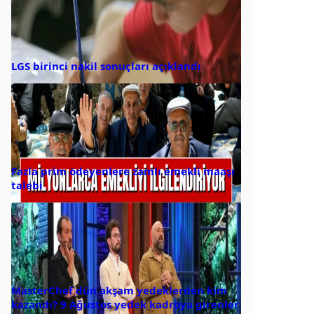
LGS birinci nakil sonuçları açıklandı
Fazla prim ödeyenlere zamlı emekli maaşı
talebi
MasterChef dün akşam yedeklerden kim
kazandı? 9 Ağustos yedek kadroya girenler