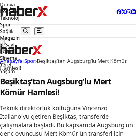
Dünya
Politika
Teknoloji
Spor
Sağlık
Magazin
3. Sayfa
Eğitim
Sinema
Anasayfa
›
Spor
›
Beşiktaş’tan Augsburg’lu Mert Kömür
Yerel
Hamlesi!
Yaşam
Beşiktaş’tan Augsburg’lu Mert
Kömür Hamlesi!
Teknik direktörlük koltuğuna Vincenzo
Italiano'yu getiren Beşiktaş, transferde
çalışmalara başladı. Bu kapsamda Augsburg'un
genç oyuncusu Mert Kömür'ün transferi için