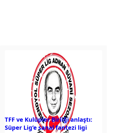
TFF ve Kulüpler Birliği anlaştı:
Süper Lig’e sanal fantezi ligi