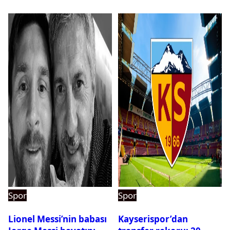
Spor
Spor
Lionel Messi’nin babası
Kayserispor’dan