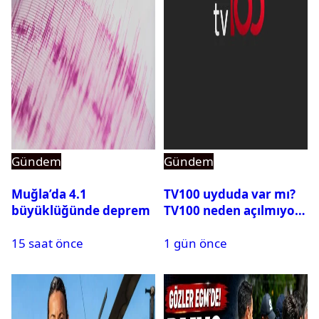
Gündem
Gündem
Muğla’da 4.1
TV100 uyduda var mı?
büyüklüğünde deprem
TV100 neden açılmıyor?
15 saat önce
1 gün önce