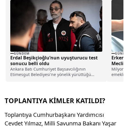
GÜNDEM
GÜNDE
Erdal Beşikçioğlu’nun uyuşturucu test
Erken E
sonucu belli oldu
Meclis’
Ankara Batı Cumhuriyet Başsavcılığının
Milyonla
Etimesgut Belediyesi'ne yönelik yürüttüğü
emeklili
soruşturma doğrultusunda hakkındaki ihbarlar
Meclis’e 
üzerinde kan, idrar ve saç örnekleri alınan
tutuklu Belediye Başkanı Erdal Beşikçioğlu'nun
uyuşturucu testinin pozitif çıktığı ifade edildi.
TOPLANTIYA KİMLER KATILDI?
Toplantıya Cumhurbaşkanı Yardımcısı
Cevdet Yılmaz, Milli Savunma Bakanı Yaşar