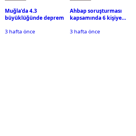
Muğla’da 4.3
Ahbap soruşturması
büyüklüğünde deprem
kapsamında 6 kişiye
daha tutuklama talebi:
3 hafta önce
3 hafta önce
5 kişi serbest kaldı