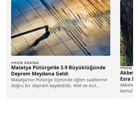
SON DAKIKA
Malatya Pütürge’de 3.9 Büyüklüğünde
SON D
Akbele
Deprem Meydana Geldi
Esra Işı
Malatya’nın Pütürge ilçesinde öğlen saatlerine
Akbelen 
doğru bir deprem kaydedildi. Afet ve Acil
kamulaşt
Durum Yönetimi...
Mart’tan
tahliye e