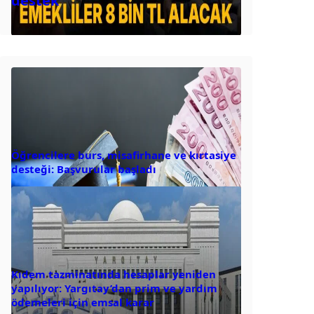
destek
Öğrencilere burs, misafirhane ve kırtasiye
desteği: Başvurular başladı
Kıdem tazminatında hesaplar yeniden
yapılıyor: Yargıtay’dan prim ve yardım
ödemeleri için emsal karar