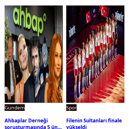
Gündem
Spor
Ahbaplar Derneği
Filenin Sultanları finale
soruşturmasında 5 ünlü
yükseldi