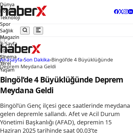
Dünya
Politika
Teknoloji
Spor
Sağlık
Magazin
3. Sayfa
Eğitim
Sinema
Anasayfa
›
Son Dakika
›
Bingöl’de 4 Büyüklüğünde
Yerel
Deprem Meydana Geldi
Yaşam
Bingöl’de 4 Büyüklüğünde Deprem
Meydana Geldi
Bingöl’ün Genç ilçesi gece saatlerinde meydana
gelen depremle sallandı. Afet ve Acil Durum
Yönetimi Başkanlığı (AFAD), depremin 15
Haziran 2025 tarihinde saat 00.03’te