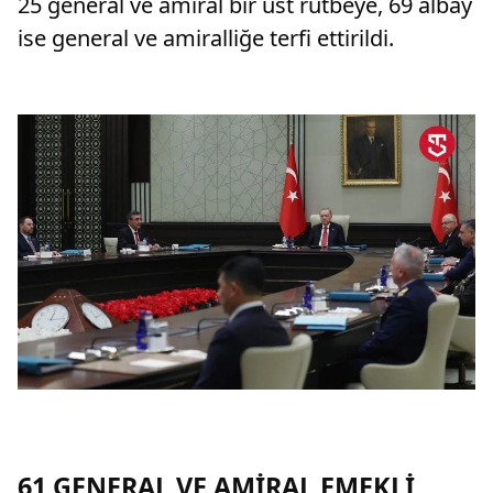
25 general ve amiral bir üst rütbeye, 69 albay
ise general ve amiralliğe terfi ettirildi.
61 GENERAL VE AMİRAL EMEKLİ