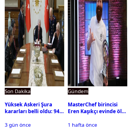
Son Dakika
Gündem
Yüksek Askeri Şura
MasterChef birincisi
kararları belli oldu: 94
Eren Kaşıkçı evinde ölü
isim terfi etti
bulundu
3 gün önce
1 hafta önce