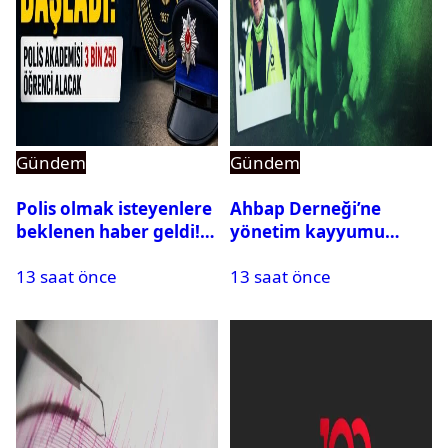
Gündem
Gündem
Polis olmak isteyenlere
Ahbap Derneği’ne
beklenen haber geldi!
yönetim kayyumu
PMYO başvuruları açıldı
atandı: Kapatma davası
13 saat önce
13 saat önce
açıldı