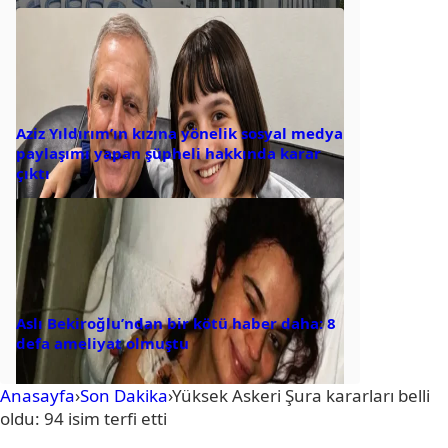
Aziz Yıldırım’ın kızına yönelik sosyal medya
paylaşımı yapan şüpheli hakkında karar
çıktı
Aslı Bekiroğlu’ndan bir kötü haber daha: 8
defa ameliyat olmuştu
Anasayfa
›
Son Dakika
›
Yüksek Askeri Şura kararları belli
oldu: 94 isim terfi etti