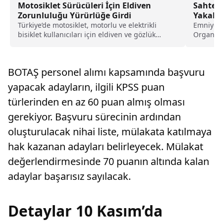
Motosiklet Sürücüleri İçin Eldiven
Sahte 
Zorunluluğu Yürürlüğe Girdi
Yakala
Türkiye’de motosiklet, motorlu ve elektrikli
Emniyet 
bisiklet kullanıcıları için eldiven ve gözlük
Organize
takma zorunluluğu yürürlüğe girdi; kurala
yılbaşı ö
uymayan sürücülere para cezası uygulanacak.
BOTAŞ personel alımı kapsamında başvuru
yapacak adayların, ilgili KPSS puan
türlerinden en az 60 puan almış olması
gerekiyor. Başvuru sürecinin ardından
oluşturulacak nihai liste, mülakata katılmaya
hak kazanan adayları belirleyecek. Mülakat
değerlendirmesinde 70 puanın altında kalan
adaylar başarısız sayılacak.
Detaylar 10 Kasım’da