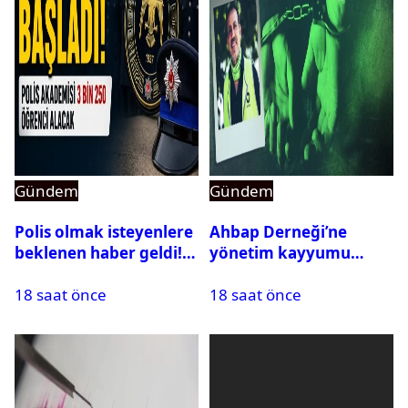
Gündem
Gündem
Polis olmak isteyenlere
Ahbap Derneği’ne
beklenen haber geldi!
yönetim kayyumu
PMYO başvuruları açıldı
atandı: Kapatma davası
18 saat önce
18 saat önce
açıldı