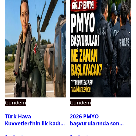
Gündem
Gündem
Türk Hava
2026 PMYO
Kuvvetleri’nin ilk kadın
başvurularında son
generali Özlem
durum ne?