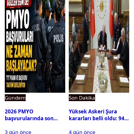
Gündem
Son Dakika
2026 PMYO
Yüksek Askeri Şura
başvurularında son
kararları belli oldu: 94
durum ne?
isim terfi etti
3 gün önce
4 gün önce