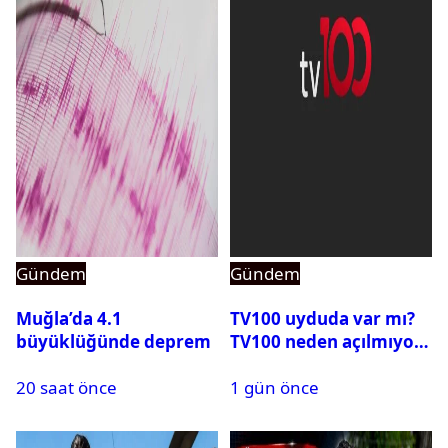
Gündem
Gündem
Muğla’da 4.1
TV100 uyduda var mı?
büyüklüğünde deprem
TV100 neden açılmıyor?
20 saat önce
1 gün önce