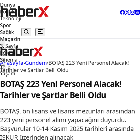
Dünya
Politika
Teknoloji
Spor
Sağlık
Magazin
3. Sayfa
Eğitim
Sinema
Anasayfa
›
Gündem
›
BOTAŞ 223 Yeni Personel Alacak!
Yerel
Tarihler ve Şartlar Belli Oldu
Yaşam
BOTAŞ 223 Yeni Personel Alacak!
Tarihler ve Şartlar Belli Oldu
BOTAŞ, ön lisans ve lisans mezunları arasından
223 yeni personel alımı yapacağını duyurdu.
Başvurular 10-14 Kasım 2025 tarihleri arasında
İŞKUR üzerinden alınacak