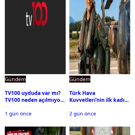
Gündem
Gündem
TV100 uyduda var mı?
Türk Hava
TV100 neden açılmıyor?
Kuvvetleri’nin ilk kadın
generali Özlem
1 gün önce
2 gün önce
Karapınar hakkında
dikkat çeken detay
ortaya çıktı