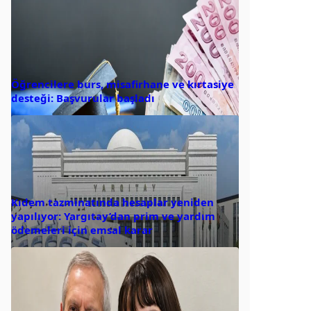
Öğrencilere burs, misafirhane ve kırtasiye
desteği: Başvurular başladı
Kıdem tazminatında hesaplar yeniden
yapılıyor: Yargıtay’dan prim ve yardım
ödemeleri için emsal karar