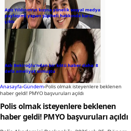
Aziz Yıldırım’ın kızına yönelik sosyal medya
paylaşımı yapan şüpheli hakkında karar
çıktı
Aslı Bekiroğlu’ndan bir kötü haber daha: 8
defa ameliyat olmuştu
Anasayfa
›
Gündem
›
Polis olmak isteyenlere beklenen
haber geldi! PMYO başvuruları açıldı
Polis olmak isteyenlere beklenen
haber geldi! PMYO başvuruları açıldı