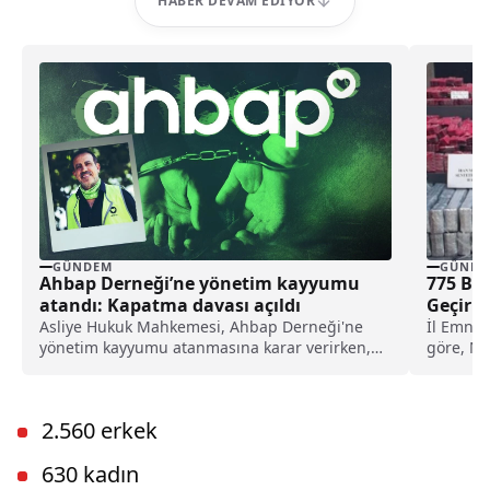
HABER DEVAM EDIYOR
GÜNDEM
GÜNDE
Ahbap Derneği’ne yönetim kayyumu
775 Bin
atandı: Kapatma davası açıldı
Geçiril
Asliye Hukuk Mahkemesi, Ahbap Derneği'ne
İl Emni
yönetim kayyumu atanmasına karar verirken,
göre, Na
İstanbul Cumhuriyet Başsavcılığı ise, derneğin
Müdürlüğ
kapatılması için Asliye Hukuk Mahkemesi'ne
dava açtı.
2.560 erkek
630 kadın